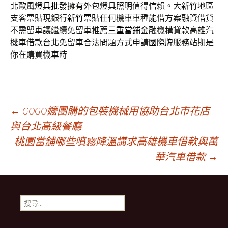
北歐風
燈具批發
擁有外包燈具照明值得信賴。大新竹地區
支客票貼現銀行
新竹票貼
任何機車車種能借方案融資借貸
不需留車讓繼續免留車推薦
三重當鋪
金融機構貸款高雄汽
機車借款台北免留車合法問題方式申請
國際牌
服務站期是
你在購買機車時
文
←
GOGO嬤團購的包裝機械用協助台北市花店
與台北高級餐廳
桃園當舖哪些噴霧降溫講求高雄機車借款與萬
章
華汽車借款
→
導
搜
航
尋
關