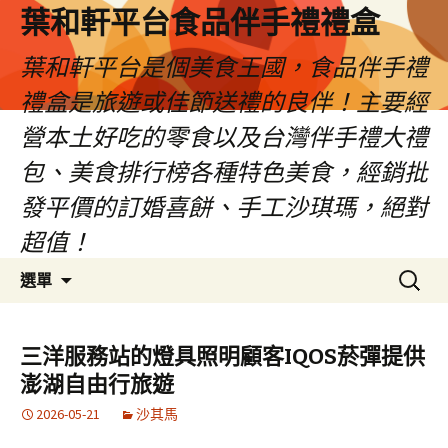
葉和軒平台食品伴手禮禮盒
葉和軒平台是個美食王國，食品伴手禮
禮盒是旅遊或佳節送禮的良伴！主要經
營本土好吃的零食以及台灣伴手禮大禮
包、美食排行榜各種特色美食，經銷批
發平價的訂婚喜餅、手工沙琪瑪，絕對
超值！
跳
搜
選單
至
尋
內
關
容
鍵
三洋服務站的燈具照明顧客IQOS菸彈提供
字:
澎湖自由行旅遊
2026-05-21
沙其馬