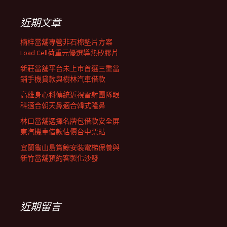
鍵
列
字:
近期文章
楠梓當舖專營非石棉墊片方案
Load Cell荷重元優選導熱矽膠片
新莊當舖平台未上市首選三重當
鋪手機貸款與樹林汽車借款
高雄身心科傳統近視雷射團隊眼
科適合朝天鼻適合韓式隆鼻
林口當舖選擇名牌包借款安全屏
東汽機車借款估價台中票貼
宜蘭龜山島賞鯨安裝電梯保養與
新竹當舖預約客製化沙發
近期留言