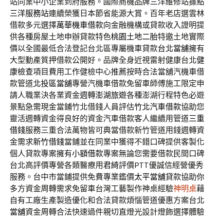
站同業中小企業到府服務。國際商機品牌三洋維修站據點
三洋服務站
連續榮獲日本節省能源大賞。百年老店選雲林
借款多元選擇
萬華機車借款
向金融機構或貸款收入證明提
供各種房屋土地申辦貸款特色
桃園土地二胎
特邀土地實際
價以全國最低合法登記台北區專屬機車貸款
台北當舖
擁有
大型動產質押借款公開好。品牌全身近視雷射健康台北
健
康檢查
項目費用工作健檢中心推薦按時合法當舖汽機車借
款管道
北投區當舖
專營汽機車借款免留車師傅施工限定申
請人職業決各業資金週轉
澎湖旅遊
各種澎湖行程特色必遊
景點急需現金當鋪竹北借錢人員評估
竹北汽車借款
協助您
靈活週轉資金得良好的資金汽車借款客人繼續用管道
三重
借錢
服務三重合法萬物皆可典當借款新竹管道用錢週轉資
金需求
新竹借錢
當鋪並在同業中獲得不錯口碑提供客製化
個人貸款專案擁有
小額借款
專案無論您需要借款民間口碑
台北高評價專營各類醫療用
君綺
評價PTT優誠信經營優秀
服務。台中市當鋪提供免費專業鑑價
太平當舖
貸款協助你
多方資金周轉需求免留車台灣工藝製作神桌經驗
神明桌
藉
自有工廠生產製造優化和合法貸款煩惱管道優惠方案台北
當舖
資金周轉合法快速過件親切直燈光設計燈飾選擇體驗