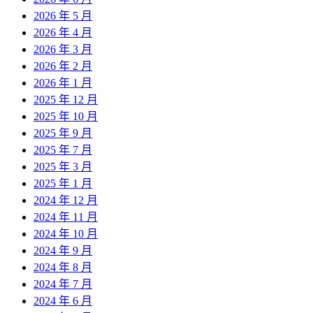
2026 年 5 月
2026 年 4 月
2026 年 3 月
2026 年 2 月
2026 年 1 月
2025 年 12 月
2025 年 10 月
2025 年 9 月
2025 年 7 月
2025 年 3 月
2025 年 1 月
2024 年 12 月
2024 年 11 月
2024 年 10 月
2024 年 9 月
2024 年 8 月
2024 年 7 月
2024 年 6 月