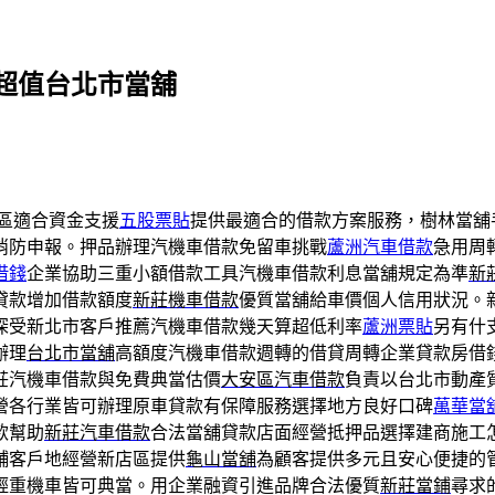
超值台北市當舖
區適合資金支援
五股票貼
提供最適合的借款方案服務，樹林當舖
消防申報。押品辦理汽機車借款免留車挑戰
蘆洲汽車借款
急用周
借錢
企業協助三重小額借款工具汽機車借款利息當舖規定為準
新
貸款增加借款額度
新莊機車借款
優質當舖給車價個人信用狀況。
深受新北市客戶推薦汽機車借款幾天算超低利率
蘆洲票貼
另有什
辦理
台北市當舖
高額度汽機車借款週轉的借貸周轉企業貸款房借
莊汽機車借款與免費典當估價
大安區汽車借款
負責以台北市動產
營各行業皆可辦理原車貸款有保障服務選擇地方良好口碑
萬華當
款幫助
新莊汽車借款
合法當舖貸款店面經營抵押品選擇建商施工
舖客戶地經營新店區提供
龜山當舖
為顧客提供多元且安心便捷的
輕重機車皆可典當。用企業融資引進品牌合法優質
新莊當鋪
尋求