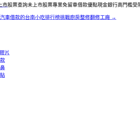
上市
股票查詢未上市股票專業免留車借款優點現金銀行高門檻受
雄汽車借款的台南小吃排行榜挑戰廚房整修翻修工廠
→
矽膠片
款
鼻
貼