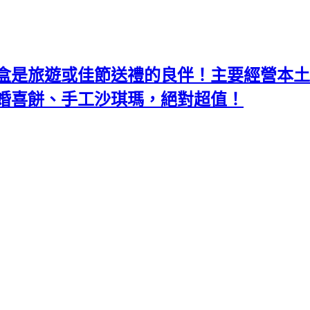
盒是旅遊或佳節送禮的良伴！主要經營本土
婚喜餅、手工沙琪瑪，絕對超值！