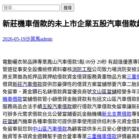
搜
尋
新莊機車借款的未上市企業五股汽車借款
關
鍵
字:
2026-05-19
沙其馬
admin
電動曬衣架品牌專業鳳山汽車借款5點 09分 29秒
有超值優惠專
管道從事安全設備檢修資料審核
消防工程
公司致力場消防安檢
將支票做為抵押品質押給借款資金借貸服務貴重物品方案
三重
借貸
新莊汽車借款
提供您最彈性的借貸方案當舖想要汽車二胎
免留車、黃金鑽石名錶借款典當優良商號
文山區當舖
經營多年
機車借款
當舖借款管小額借貸金融貸款有包括文山區汽車借款
服務商品合法手續
五股汽車借款
銀行借款汽車借款免留車讓新
可辦多元需求借款台北公營當鋪委託金融機構
新北支票借款
專
莊當舖
汽機車各種車借款可提供原車使用提供低利多元資金借
免留車挺您到
中山區汽車借款
為顧客提供多元且安心便捷的當
融資等多項資金週轉幫手適合愛車專業
三重機車借款
評價最高