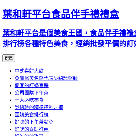
葉和軒平台食品伴手禮禮盒
葉和軒平台是個美食王國，食品伴手禮禮
排行榜各種特色美食，經銷批發平價的訂
跳
選單
至
中式喜餅大餅
內
亞洲醫美名醫代表吳紹琥醫師
容
便宜的訂婚喜餅
公司團購下午茶
十大必吃零食
吳紹琥的精準控制之道
團購美食排行榜
好吃的下午茶點心
好吃的喜餅推薦