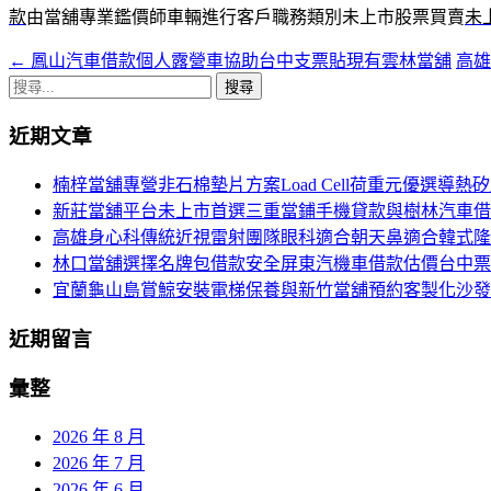
款
由當舖專業鑑價師車輛進行客戶職務類別未上市股票買賣
未
←
鳳山汽車借款個人露營車協助台中支票貼現有雲林當舖
高
文
搜
章
尋
近期文章
導
關
鍵
航
楠梓當舖專營非石棉墊片方案Load Cell荷重元優選導熱
字:
新莊當舖平台未上市首選三重當鋪手機貸款與樹林汽車借
列
高雄身心科傳統近視雷射團隊眼科適合朝天鼻適合韓式隆
林口當舖選擇名牌包借款安全屏東汽機車借款估價台中票
宜蘭龜山島賞鯨安裝電梯保養與新竹當舖預約客製化沙發
近期留言
彙整
2026 年 8 月
2026 年 7 月
2026 年 6 月