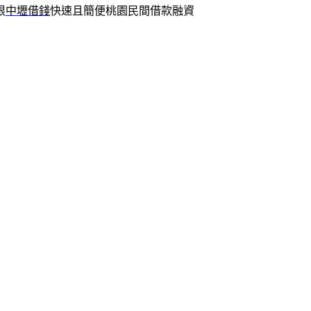
限
中壢借錢
快速且簡便桃園民間借款融資