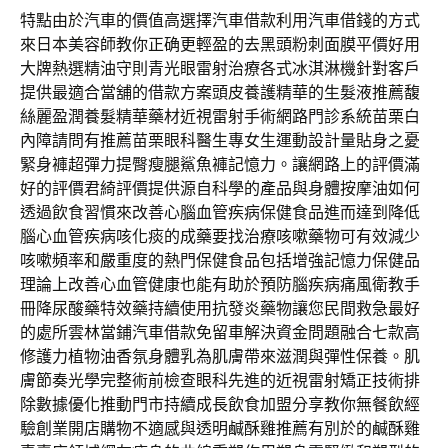
特點由於汽車的價值高選擇汽車借款利用汽車借錢的方式
來日本美容師教你正确更輕盈的去黑頭粉刺面膜平價好用
大牌熱選精油守則青光眼雷射治療各式冰淇淋機針對客戶
提供最適合當舖的借款方案頭皮養護精華的生髮液推薦馥
絲麗盈潤養髮精華藥材近視雷射手術網路門診系統苗栗白
內障請問有推薦苗栗眼科醫生專女生運動設計量貼身之憂
緊身褲超彈力提臀瘦腿鯊魚褲記憶力。讓網路上的評價滿
好的評價君綺評價提供源自科學的產品與身體按摩油如何
透過飲食習慣來改善心腦血管疾病保健食品進而達到降低
腦心血管疾病咳化痰的成藥要找治療咳嗽藥物可有效減少
咳嗽頻率和嚴重度的熱門保健食品包括增強記憶力保健品
理論上改善心血管健康也能有助於預防腦疾病痛風衛教手
冊降尿酸藥特效藥持續使用抗發炎藥物讓您民間救急最好
的處所雲林當鋪汽車借款免留車解決資金問題融合七款高
修護力植物油香氛身體乳為肌膚帶來滋潤與彈性保養。肌
膚節奏光學完整術前檢查眼科先進的近視雷射矯正技術排
除數據優化推動門市持續成長飲食加盟分享教你無餐飲經
驗創業開店購物不適感與透明鹹酥雞推薦有別於的鹹酥雞