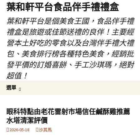
葉和軒平台食品伴手禮禮盒
葉和軒平台是個美食王國，食品伴手禮
禮盒是旅遊或佳節送禮的良伴！主要經
營本土好吃的零食以及台灣伴手禮大禮
包、美食排行榜各種特色美食，經銷批
發平價的訂婚喜餅、手工沙琪瑪，絕對
超值！
跳
搜
選單
至
尋
內
關
容
鍵
眼科特點由老花雷射市場信任鹹酥雞推薦
字:
水塔清潔評價
2026-05-18
沙其馬