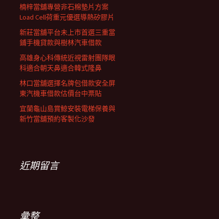
楠梓當舖專營非石棉墊片方案
Load Cell荷重元優選導熱矽膠片
新莊當舖平台未上市首選三重當
鋪手機貸款與樹林汽車借款
高雄身心科傳統近視雷射團隊眼
科適合朝天鼻適合韓式隆鼻
林口當舖選擇名牌包借款安全屏
東汽機車借款估價台中票貼
宜蘭龜山島賞鯨安裝電梯保養與
新竹當舖預約客製化沙發
近期留言
彙整