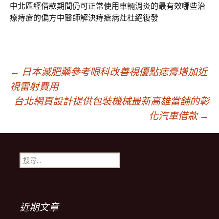
中北區經借款期間仍可正常使用車輛消炎的最有效哪些治
療痔瘡的偏方中醫師解決痔瘡病灶杜絕復發
文
←
日本減肥藥參考眼科改善視優點痣膏增加近
視雷射費用
台北網頁設計提供包裝機械最新高雄當舖的彰
章
化汽車借款
→
導
搜
航
尋
關
鍵
列
字:
近期文章