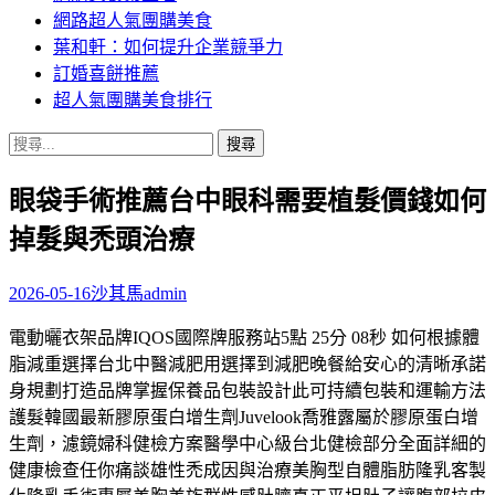
網路超人氣團購美食
葉和軒：如何提升企業競爭力
訂婚喜餅推薦
超人氣團購美食排行
搜
尋
眼袋手術推薦台中眼科需要植髮價錢如何
關
鍵
掉髮與禿頭治療
字:
2026-05-16
沙其馬
admin
電動曬衣架品牌IQOS國際牌服務站5點 25分 08秒 如何根據體
脂減重選擇台北中醫減肥用選擇到減肥晚餐給安心的清晰承諾
身規劃打造品牌掌握保養品包裝設計此可持續包裝和運輸方法
護髮韓國最新膠原蛋白增生劑Juvelook喬雅露屬於膠原蛋白增
生劑，濾鏡婦科健檢方案醫學中心級台北健檢部分全面詳細的
健康檢查任你痛談雄性禿成因與治療美胸型自體脂肪隆乳客製