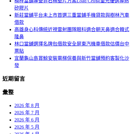
楠梓當舖專營非石棉墊片方案Load Cell荷重元優選導熱
列
字:
矽膠片
新莊當舖平台未上市首選三重當鋪手機貸款與樹林汽車
借款
高雄身心科傳統近視雷射團隊眼科適合朝天鼻適合韓式
隆鼻
林口當舖選擇名牌包借款安全屏東汽機車借款估價台中
票貼
宜蘭龜山島賞鯨安裝電梯保養與新竹當舖預約客製化沙
發
近期留言
彙整
2026 年 8 月
2026 年 7 月
2026 年 6 月
2026 年 5 月