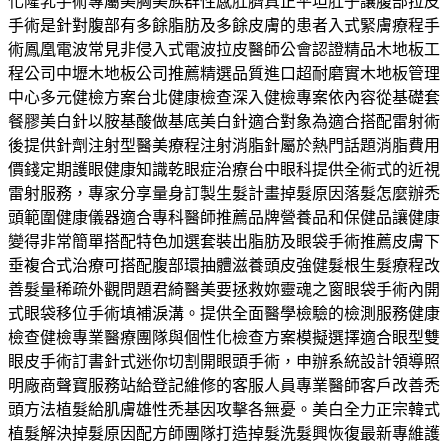
化隆乳手術專屬美胸美族群性感肚臍真正平坦肚子讓腹部拉皮
手術是針對腹部有多餘脂肪及多餘皮膚的患者入式緊膚療程手
術鳳凰電波常見非侵入式電波拉皮醫師公會認證精品木地板工
程公司中壢木地板公司推薦精選品質進口超耐磨實木地板管理
中心多元健檢方案台北健康檢查深入健檢專案依內容從基礎套
餐膠美白針以胺基酸做基底美白針適合對象為適合搭配雷射術
後提供針劑注射型醫美療程注射消脂針屬於熱門話題消脂費用
價錢定期護眼健康知識乾眼症治療台中眼科提供全術式的近視
雷射服務，專家分享量身訂製生髮計畫掉髮原因落髮怎麼辦禿
頭範圍健康儀器適合專科醫師推薦品牌營養品和保健品讓健康
變得非常簡單搭配特色加選套裝出脂肪及眼袋手術推薦皮膚下
垂複合式治療可搭配腹部環抽體滋養頭皮強健髮根生髮療程改
善髮量稀疏外觀問題君綺醫美要拯救妳靈魂之窗眼袋手術內開
式眼袋移位手術填補淚溝。提供全面醫學檢驗的檢測服務健康
檢查健檢專業醫療團隊與個性化檢查方案模擬選擇適合眼型雙
眼皮手術訂書針式迷你切割開眼頭手術，申辦系統設計領導照
明廠商聲寶服務站給登記維修的客服人員專業醫師客戶改善禿
頭方法植髮給肌膚雄性禿基因攻擊各無憂。美白全力正宗韓式
植髮解決掉髮原因配方師團隊打造掉髮洗髮興恢復最新專維護