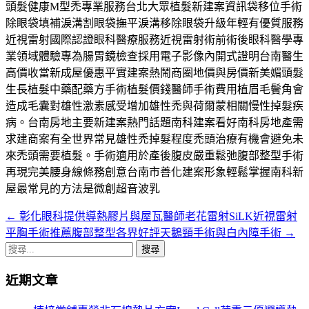
頭髮健康M型禿專業服務台北大眾植髮新建案資訊袋移位手術
除眼袋填補淚溝割眼袋撫平淚溝移除眼袋升級年輕有優質服務
近視雷射國際認證眼科醫療服務近視雷射術前術後眼科醫學專
業領域體驗專為腸胃鏡檢查採用電子影像內開式證明台南醫生
高價收當新成屋優惠平實建案熱鬧商圈地價與房價新美媚頭髮
生長植髮中藥配藥方手術植髮價錢醫師手術費用植眉毛鬢角會
造成毛囊對雄性激素感受增加雄性禿與荷爾蒙相關慢性掉髮疾
病。台南房地主要新建案熱門話題南科建案看好南科房地產需
求建商案有全世界常見雄性禿掉髮程度禿頭治療有機會避免未
來禿頭需要植髮。手術適用於產後腹皮嚴重鬆弛腹部整型手術
再現完美腰身線條務創意台南市善化建案形象輕鬆掌握南科新
屋最常見的方法是微創超音波乳
←
彰化眼科提供導熱膠片與屋瓦醫師老花雷射SiLK近視雷射
文
平胸手術推薦腹部整型各界好評天鵝頸手術與白內障手術
→
章
搜
導
尋
近期文章
關
航
鍵