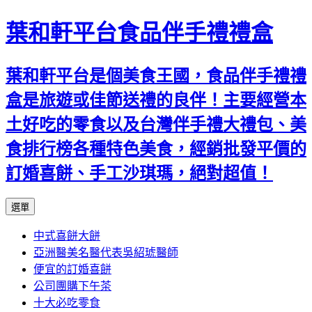
葉和軒平台食品伴手禮禮盒
葉和軒平台是個美食王國，食品伴手禮禮
盒是旅遊或佳節送禮的良伴！主要經營本
土好吃的零食以及台灣伴手禮大禮包、美
食排行榜各種特色美食，經銷批發平價的
訂婚喜餅、手工沙琪瑪，絕對超值！
跳
選單
至
中式喜餅大餅
內
亞洲醫美名醫代表吳紹琥醫師
容
便宜的訂婚喜餅
公司團購下午茶
十大必吃零食