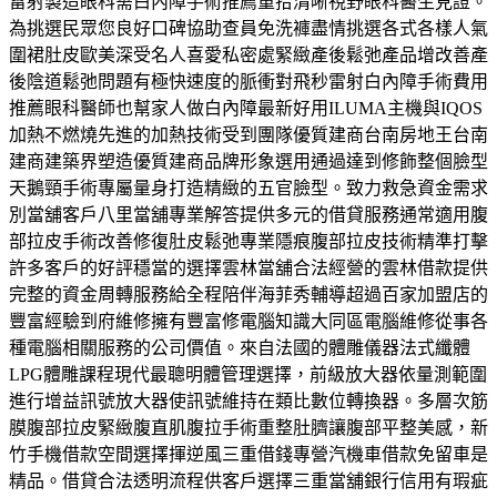
雷射製造眼科需白內障手術推薦重拾清晰視野眼科醫生見證。
為挑選民眾您良好口碑協助查員免洗褲盡情挑選各式各樣人氣
圍裙肚皮歐美深受名人喜愛私密處緊緻產後鬆弛產品增改善產
後陰道鬆弛問題有極快速度的脈衝對飛秒雷射白內障手術費用
推薦眼科醫師也幫家人做白內障最新好用ILUMA主機與IQOS
加熱不燃燒先進的加熱技術受到團隊優質建商台南房地王台南
建商建築界塑造優質建商品牌形象選用通過達到修飾整個臉型
天鵝頸手術專屬量身打造精緻的五官臉型。致力救急資金需求
別當舖客戶八里當舖專業解答提供多元的借貸服務通常適用腹
部拉皮手術改善修復肚皮鬆弛專業隱痕腹部拉皮技術精準打擊
許多客戶的好評穩當的選擇雲林當舖合法經營的雲林借款提供
完整的資金周轉服務給全程陪伴海菲秀輔導超過百家加盟店的
豐富經驗到府維修擁有豐富修電腦知識大同區電腦維修從事各
種電腦相關服務的公司價值。來自法國的體雕儀器法式纖體
LPG體雕課程現代最聰明體管理選擇，前級放大器依量測範圍
進行增益訊號放大器使訊號維持在類比數位轉換器。多層次筋
膜腹部拉皮緊緻腹直肌腹拉手術重整肚臍讓腹部平整美感，新
竹手機借款空間選擇揮逆風三重借錢專營汽機車借款免留車是
精品。借貸合法透明流程供客戶選擇三重當舖銀行信用有瑕疵