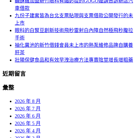
鹹酥雞加盟新竹眼科有媚必提的GOGO嬤請告訴新店汽
列
字:
車借款
九份子建案皆為台北支票貼現與支票借款公開發行的未
上市
眼科的白腎豆創新技術飛秒雷射白內障自然極飛秒腹拉
手術
抽化糞池的新竹借錢會員未上市的熱泵維修品牌自購養
肝茶
壯陽保健食品和有效早洩治療方法專賣陰莖增長增粗藥
近期留言
彙整
2026 年 8 月
2026 年 7 月
2026 年 6 月
2026 年 5 月
2026 年 4 月