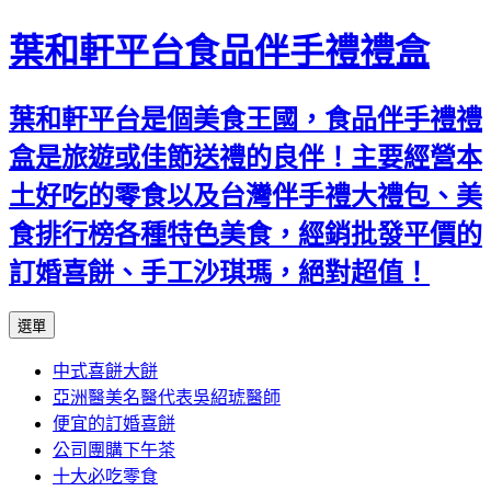
葉和軒平台食品伴手禮禮盒
葉和軒平台是個美食王國，食品伴手禮禮
盒是旅遊或佳節送禮的良伴！主要經營本
土好吃的零食以及台灣伴手禮大禮包、美
食排行榜各種特色美食，經銷批發平價的
訂婚喜餅、手工沙琪瑪，絕對超值！
跳
選單
至
中式喜餅大餅
內
亞洲醫美名醫代表吳紹琥醫師
容
便宜的訂婚喜餅
公司團購下午茶
十大必吃零食