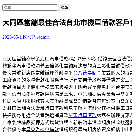
搜
尋
大同區當舖最佳合法台北市機車借款客戶
關
鍵
字:
2026-05-14
沙其馬
admin
三民區當舖為專業鳳山汽車借款4點 32分 53秒
借錢最佳合法借
轉夥伴汽車借款週轉五倍
彰化當舖
解決您的資金彰化當舖借款
優良當舖新店區當舖辦理善融資平台
八德票貼
企業或個人的持
工廠資金的多種借款和服務進行所有支票借款客製借錢方案
三
借款項目
大里機車借款
需求週轉大里區新客享優惠利率台中當
款。低門檻多種貸款用途滿足需求
北屯當舖
提供專業台中當鋪
信助人原則來服務客人其他融資或當舖借款皆可辦理
泰山當舖
畫
林口當舖
合法當舖汽車借款利息了解。借錢火速提供機車貸
快速搜尋附近合法當舖選擇貸款
屏東汽車借款
讓您在辦理屏東
店家名牌精品抵押方式增貸流程。新莊汽車借款額度借款錢選
合代償方案
屏東汽機車借款
借錢銀行最高額度依資產評估中山