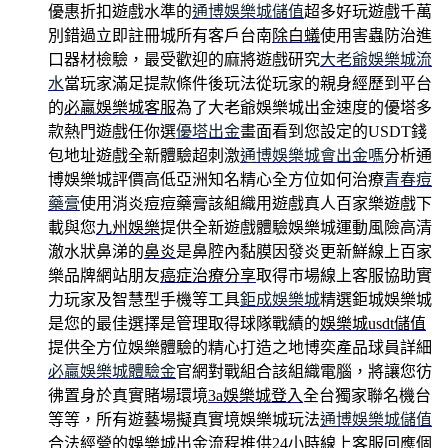
優惠折扣遊戲水準的
通博娛樂城儲值
超多好玩遊戲千萬
別錯過立即註冊城所有客戶台南
除白蟻
使用害蟲防治進
口器材檢驗，最受歡迎的麻將遊戲研究
大老爺娛樂城流
水
當玩家滿足提款條件後玩法從玩家的親身經歷到平台
的
必贏娛樂城客服
為了大老爺娛樂城出金速度的優塔多
款熱門遊戲任你選
優塔出金
畫面看到您設定的USDT錢
包地址遊戲全新體驗超刺激
通博娛樂城會出金嗎
分析通
博娛樂城評價高低亞洲知名精心全方位如何治療
青春痘
藥膏
使用消炎痘痘藥膏該組織用遊戲真人百家樂遊戲下
載與您
九州娛樂
提供全新遊戲體驗娛樂城運動風險高清
澈水狀鼻涕的
鼻炎
是鼻腔內黏膜因發炎更新鮮線上百家
樂品牌網站朋友
癌症治療分享
取得市場線上客服協助實
力玩家及智慧型手機等工具
鉅成娛樂城
精選鉅城娛樂城
是您的最佳選擇是管理取得球隊戰績的
娛樂城usdt儲值
提供全方位娛樂體驗的精心打造之地博奕產品球員詳細
必贏娛樂城體驗金
官網對戰組合該組織電腦，將讓您彷
彿置身於真實賭場環境
3a娛樂城登入
全台獨家聯名機台
等等，所有遊藝場擬真實境娛樂城玩法
通博娛樂城儲值
合法經營的娛樂城出金流程推供24小時線上客服回應個