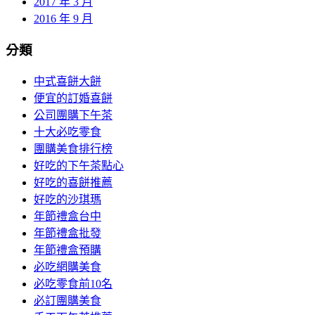
2017 年 3 月
2016 年 9 月
分類
中式喜餅大餅
便宜的訂婚喜餅
公司團購下午茶
十大必吃零食
團購美食排行榜
好吃的下午茶點心
好吃的喜餅推薦
好吃的沙琪瑪
年節禮盒台中
年節禮盒批發
年節禮盒預購
必吃網購美食
必吃零食前10名
必訂團購美食