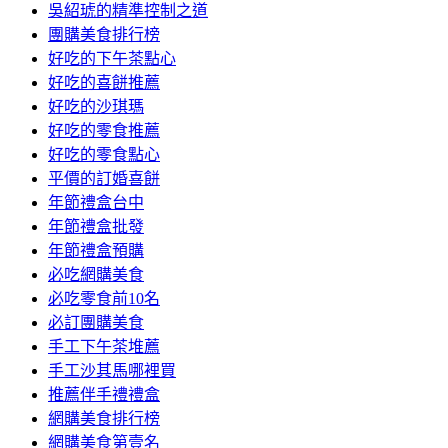
吳紹琥的精準控制之道
團購美食排行榜
好吃的下午茶點心
好吃的喜餅推薦
好吃的沙琪瑪
好吃的零食推薦
好吃的零食點心
平價的訂婚喜餅
年節禮盒台中
年節禮盒批發
年節禮盒預購
必吃網購美食
必吃零食前10名
必訂團購美食
手工下午茶堆薦
手工沙其馬哪裡買
推薦伴手禮禮盒
網購美食排行榜
網購美食第壹名