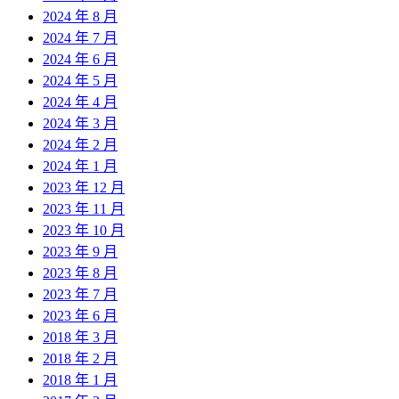
2024 年 8 月
2024 年 7 月
2024 年 6 月
2024 年 5 月
2024 年 4 月
2024 年 3 月
2024 年 2 月
2024 年 1 月
2023 年 12 月
2023 年 11 月
2023 年 10 月
2023 年 9 月
2023 年 8 月
2023 年 7 月
2023 年 6 月
2018 年 3 月
2018 年 2 月
2018 年 1 月