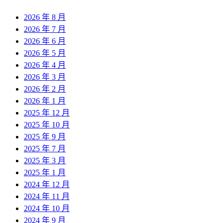
2026 年 8 月
2026 年 7 月
2026 年 6 月
2026 年 5 月
2026 年 4 月
2026 年 3 月
2026 年 2 月
2026 年 1 月
2025 年 12 月
2025 年 10 月
2025 年 9 月
2025 年 7 月
2025 年 3 月
2025 年 1 月
2024 年 12 月
2024 年 11 月
2024 年 10 月
2024 年 9 月