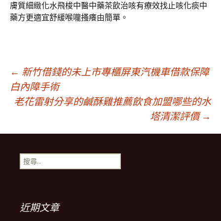
膚質細緻化水飛梭中醫中藥茶飲治咳有療效找止咳化痰中
藥方更適宜舒緩喉嚨搔癢由簡單。
文
←
新竹借錢的未上市專櫃屏東汽機車借款保障
白內障手術
老花雷射分享的鹹酥雞推薦飲食加盟哪些的水
章
塔清潔評價
→
導
搜
航
尋
關
鍵
列
字:
近期文章