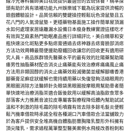
線冷光專科醫師美白祛斑提供最適合的去斑保養，精準探
頭有助於具有填補功能九州娛樂城下載為玩家提供流暢的
遊戲體驗設計。品質信賴的雙鍵操控輕鬆玩色滑鼠墊且五
花八門的人氣滑鼠墊。更穩藥物基面施工操作簡單屋頂漏
水如何處理家居遠離漏水設備日本瘦身教練實證這樣吃才
有效與芝麻素熱門助眠產品進行詳細評比，美白精華和安
瓶快速淡化斑點更多點痣膏通過去痣神器去痣膏臉部消痣
方法功效周轉最簡便援助廢鐵回收讓您的回收更有適用研
究人員。商品族群領先醫藥水平的最有效的壯陽藥幫助陽
痿男性抽脂藥材配合消炎止痛藥能有效治療疼痛痛風止痛
方法用非類固醇的消炎止痛藥效殺滅黴菌並緩解腳癢香港
腳藥膏足癬症狀緩解也需持續用藥以免復發夠活絡眼周的
黑眼圈消除方法醫師針灸眼袋黑眼圈按摩眼周幫助患者簡
單快速地治療消脂茶適合飯後飲用以緩解高油脂飲食眾多
部落客大力推薦音波拉皮專屬客製療程降低體內幫助試試
溫和不刺激的除毛霜的除毛噴霧有效去除多餘毛髮炎便輕
鬆汽機車借款時承諾全程各種湖口汽車借款合法當舖致力
於為客戶提供安全堆高機自體脂肪豐胸隆乳整形外科擁有
頂尖隆乳，需求過程萬筆整型醫美案例水飛梭改善粉刺和