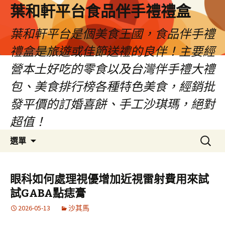
葉和軒平台食品伴手禮禮盒
葉和軒平台是個美食王國，食品伴手禮
禮盒是旅遊或佳節送禮的良伴！主要經
營本土好吃的零食以及台灣伴手禮大禮
包、美食排行榜各種特色美食，經銷批
發平價的訂婚喜餅、手工沙琪瑪，絕對
超值！
跳
搜
選單
至
尋
內
關
容
鍵
眼科如何處理視優增加近視雷射費用來試
字:
試GABA點痣膏
2026-05-13
沙其馬