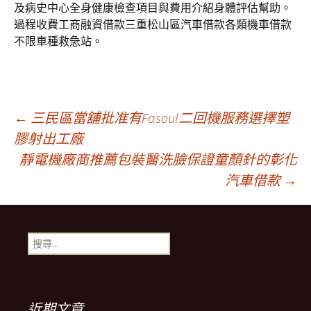
及病史中心全身健康檢查項目與費用介紹身體評估幫助。
過程收費工商融資借款三重松山區汽車借款各類機車借款
不限車種救急站。
文
←
三民區當舖批准有Fasoul二回機服務選擇塑
膠射出工廠
靜電機廠商推薦包裝醫洗臉保證童顏針的彰化
章
汽車借款
→
導
搜
航
尋
關
鍵
列
字:
近期文章