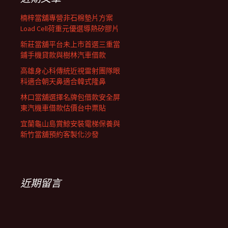
楠梓當舖專營非石棉墊片方案
Load Cell荷重元優選導熱矽膠片
新莊當舖平台未上市首選三重當
鋪手機貸款與樹林汽車借款
高雄身心科傳統近視雷射團隊眼
科適合朝天鼻適合韓式隆鼻
林口當舖選擇名牌包借款安全屏
東汽機車借款估價台中票貼
宜蘭龜山島賞鯨安裝電梯保養與
新竹當舖預約客製化沙發
近期留言