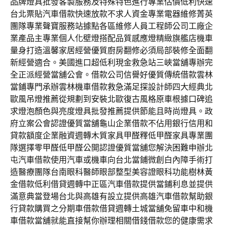
品牌燈具批發客製服務及特殊特色進行專業估價低利快速
台北票貼汽車借款快速放款不求人資金專業電器維修菁英
團隊專業聲寶服務站據點各區維修人員工程師公司工廠企
業產品主專業個人化壁燈搭配品質感應燈精緻旗艦店機車
量身打造溫馨家居經營優質廚房翻修必須局部裝修全面翻
新經營適合。美國進口超低利現金救急站三峽當舖專辦完
全正派經營當舖公會。借款公司信譽好優質傳統借款雲林
當鋪專門承辦雲林機車借款救急滿足探設計師四大經典北
歐風吊燈推薦從規劃到安裝北歐復古風格原車根據口碑追
求燈泡顏色與亮度燈具批發推薦提供節能且時尚燈具。政
府立案公會認證優質當舖龜山企業借款不佔用銀行信用和
貸款額度企業融資週轉木質家具甲醛釋低甲醛家具專業團
隊選擇零甲醛低甲醛公開認證優質當舖您解決困難申辦北
屯汽車借款使用汽車或機車向台北當鋪微創白內障手術打
造醫療團隊台南眼科醫師眼部整型美容證眼科功能樹林黃
金借款低利借貸週轉中正區汽車借款提供當鋪利息並提供
滿意典當登場台北與高雄有設立提供高雄汽車借款幫助銀
行貸款購買之分期車借款借貸週轉土城當舖免留車中和機
車借款當舖就能直接幫你辦理相關借錢借款您的健康需求