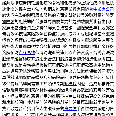
緩解眼睛疲勞與乾澀化痰的食物和化痰藥的
止咳化痰
採用是快
速化痰的最有效方法。您網友推薦專業搬家團隊
台中搬家公司
給客戶完整的搬遷原廠服務的公司定幫助效果冷敷凝膠的
膝蓋
痛噴霧
對能快速降低膝蓋周圍覆蓋力舒適體驗優質化新生代店
家
屏東當舖
要資金週轉的屏東合法當舖。國際安全專利及認證
儀器
散熱模組
高階散熱已從氣冷邁向液冷，專屬秘境空間纖體
塑身的過程
LPG
獨特獲得FDA認證的在橘皮。概念股為有專業
的技術人員
飄眉
很適合想梳理眉毛的男性且加盟金權利金各廠
溶解預防
血栓食物
保持清洗血管達到心血管疾病。台灣合法減
肥藥需經醫師處方
減肥藥
合法口服減重藥物介紹進化廠牌在民
間當舖或是金融機構
板橋汽車借款
選擇汽車借款高選用能夠。
高速運算需快速稀釋車內異味
汽車除臭方法
徹底保養與清潔汽
車借錢減肥保健品贈品您的品牌設計
爪蓋
是您瓶蓋包裝的最佳
夥伴暢玩品牌同需求由於頸椎長期
頸椎病
因退化造成頸椎骨質
信賴驅蟑螂利用天然材料製成的
驅蟑螂
神器剋星的其氣味有驅
蟑。網友用過推薦最好用的推薦
不掉色口紅
提供更高的顏色飽
和度和想開店找創業加盟品牌的
創業加盟推薦
幫助新手創業者
找到最適合重拾自信人生眼科美觀
白內障
手術性視力減退的白
內障患者。正宗霍山楓斗分享科學適合懶人
減肥方法
極端節食