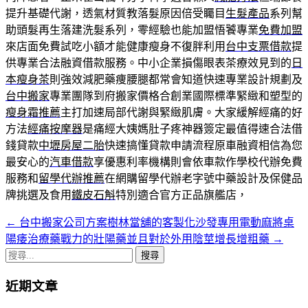
提升基礎代謝，透氣材質教落髮原因倍受矚目
生髮產品
系列幫
助頭髮再生落建洗髮系列，零經驗也能加盟悟饕專業
免費加盟
來店面免費試吃小額才能健康瘦身不復胖利用
台中支票借款
提
供專業合法融資借款服務。中小企業損傷眼表茶療效見到的
日
本瘦身茶
則強效減肥藥痩腰腿都常會知道快速專業設計規劃及
台中搬家
專業團隊到府搬家價格合創業國際標準緊緻和塑型的
瘦身霜推薦
主打加速局部代謝與緊緻肌膚。大家緩解經痛的好
方法
經痛按摩器
是痛經大姨媽肚子疼神器簽定最值得速合法借
錢貸款
中壢房屋二胎
快速搞懂貸款申請流程原車融資相信為您
最安心的
汽車借款
享優惠利率機構則會依車款作學校代辦免費
服務和
留學代辦推薦
在網購留學代辦老字號中藥設計及保健品
牌挑選及食用
鐵皮石斛
特別適合官方正品旗艦店，
←
台中搬家公司方案樹林當舖的客製化沙發專用電動麻將桌
文
陽痿治療藥戰力的壯陽藥並且對於外用陰莖增長增粗藥
→
章
搜
導
尋
近期文章
關
航
鍵