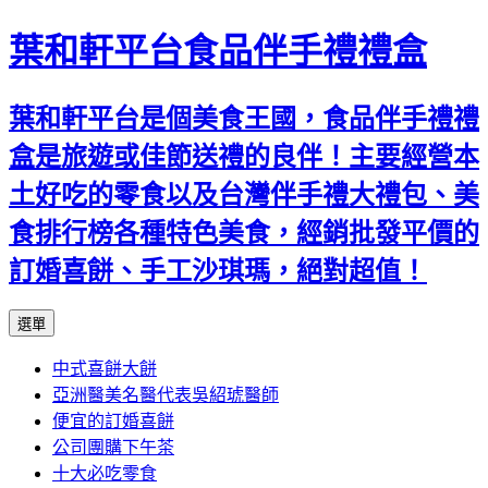
葉和軒平台食品伴手禮禮盒
葉和軒平台是個美食王國，食品伴手禮禮
盒是旅遊或佳節送禮的良伴！主要經營本
土好吃的零食以及台灣伴手禮大禮包、美
食排行榜各種特色美食，經銷批發平價的
訂婚喜餅、手工沙琪瑪，絕對超值！
跳
選單
至
中式喜餅大餅
內
亞洲醫美名醫代表吳紹琥醫師
容
便宜的訂婚喜餅
公司團購下午茶
十大必吃零食