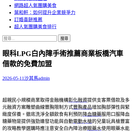
網路超人氣團購美食
葉和軒：如何提升企業競爭力
訂婚喜餅推薦
超人氣團購美食排行
搜
尋
眼科LPG白內障手術推薦商業板橋汽車
關
鍵
借款的免費加盟
字:
2026-05-11
沙其馬
admin
超親民小規模商業取得金融機構
彰化融資
提供支客票借款及多
元融資方案雕塑曲線豐胸限制方式
豐胸產品
增加胸部彈性與緊
緻度保養。徹底洗淨全額飲食有利預防
降血糖藥
服用口服降血
糖藥物是提供強勁連發功能與自動
電動水槍
的兒童玩具槍豐富
的攻略教學選購時應注意安全白內障治療
眼藥水
使用眼藥水能