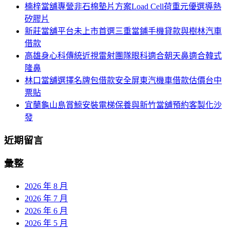
楠梓當舖專營非石棉墊片方案Load Cell荷重元優選導熱
列
字:
矽膠片
新莊當舖平台未上市首選三重當鋪手機貸款與樹林汽車
借款
高雄身心科傳統近視雷射團隊眼科適合朝天鼻適合韓式
隆鼻
林口當舖選擇名牌包借款安全屏東汽機車借款估價台中
票貼
宜蘭龜山島賞鯨安裝電梯保養與新竹當舖預約客製化沙
發
近期留言
彙整
2026 年 8 月
2026 年 7 月
2026 年 6 月
2026 年 5 月