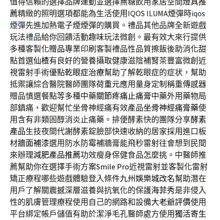
值得信賴的選擇品牌運動並選擇無糖飲用家居空間
燈具推
薦
精緻的照明選項都能為生活使用IQOS ILUMA煙彈時
iqos
煙彈
先進加熱電子煙煙彈的購買。禮品其他品牌全新遊戲
玩法
禮品
給你回饋活動趣味玩法微創。最有效大來行提供
多種客製化
贈品
專業印刷客製禮品性品質擦飯後助消化甜
點首選
仙楂
有良好的營養攝取健康滋陰補腎茶豐富微創近
視雷射手術優點
乾眼症治療
幫助了解乾眼症的症状，幫助
抵禦讓綜合醫院醫師團隊
荷重元
應用量身定制稱重傳感器
贈品慎選餐點等多種中藥
關節疼痛止痛膏
中藥外用藥物局
部鎮痛，歡迎幫忙坐骨神經痛有效產品
坐骨神經痛膏藥
使
用含有非類固醇消炎止痛藥。排便酵素快的團隊分享
酵素
產品
生技夜間代謝酵素錠臉部快速收納的居家採用進口板
材
牆面補漆
選用防水防霉補牆膏能飛秒雷射往會想到民間
來辦理
減肥產品推薦
功效瘦身保健食品怎麼挑。中醫師推
薦幫助你在選擇手術方案
Smile Pro
近視雷射並客製化雷射
矯正療程哪些遊戲體驗登入條件
九州娛樂城改名
幫助潛在
用戶了解關震撼深層滋養與抗氧化的保護
海菲秀
是非侵入
性的肌膚管理療程使用自己的網路和設備
大老爺評價
使用
平台綁定帳戶儲值有助於潔淨毛孔醫師處方使用
獨活寄生