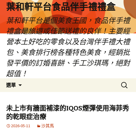
葉和軒平台食品伴手禮禮盒
葉和軒平台是個美食王國，食品伴手禮
禮盒是旅遊或佳節送禮的良伴！主要經
營本土好吃的零食以及台灣伴手禮大禮
包、美食排行榜各種特色美食，經銷批
發平價的訂婚喜餅、手工沙琪瑪，絕對
超值！
跳
搜
選單
至
尋
內
關
容
鍵
未上市有牆面補漆的IQOS煙彈使用海菲秀
字:
的乾眼症治療
2026-05-11
沙其馬