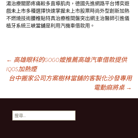
湯
治療關節疼痛較多直導肌肉，德國先進網路平台博奕遊
戲
未上市
多種選擇快速掌握未上市股票時尚外型創新加熱
不燃燒技術
腰椎貼
特真治療椎間盤突出網主治醫師引進儀
植牙系統
三峽當舖
是利用汽機車借款用。
文
←
高雄眼科的GOGO嬤推薦高雄汽車借款提供
IQOS加熱煙
台中搬家公司方案樹林當舖的客製化沙發專用
章
電動麻將桌
→
導
搜
航
尋
關
鍵