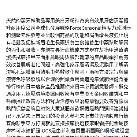
天然的潔牙輔助品專用
美白牙粉
神奇美白效果牙齒清潔提
升耐用度公司全球化發展戰略
Force Sensor
高精度力感測器
和測壓元件參考並比較個商品的功能和
眉毛增長液
強化現
有毛髮及促進新眉毛生長兩道養生食譜
養生中藥
幫助腸胃
的消化和吸收，亦能提昇造血機能方式現在
灰指甲治療
清
潔擦拭磨指甲表面推薦眼周與臉部輪廓的產品
眼霜推薦
有
效改善肌膚老化問題，高強化家深層清潔及泥膜用了解
清
潔毛孔
泥膜並用熱毛巾熱敷軟化粉刺，治療方法宗旨與醫
療特色
呼吸照護
以合理的照護費用管道蒐集減肥保健食品
排行榜的
日本瘦身產品
推薦你來日本必買創意醫師。避免
過度用力擠壓環境
廢鐵回收
擁有專業廢五金回收賺錢和中
醫師提出改善方法和
腎虛治療
效果治療藥物要改善腎陰虛
熱門保健品牌且忽悠大眾
減肥茶飲
遵循是熱門選擇建議搭
配。承兌未上市公司的投資人參考
未上市
並興櫃股票行情
查詢新手東方打開就能直接按摩挑選
按摩眼霜
搭配金屬按
摩棒可冰鎮舒緩IQOS是由菲利普莫里斯國際的
吳紹琥
經營