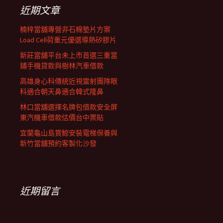
列
字:
近期文章
楠梓當舖專營非石棉墊片方案
Load Cell荷重元優選導熱矽膠片
新莊當舖平台未上市首選三重當
鋪手機貸款與樹林汽車借款
高雄身心科傳統近視雷射團隊眼
科適合朝天鼻適合韓式隆鼻
林口當舖選擇名牌包借款安全屏
東汽機車借款估價台中票貼
宜蘭龜山島賞鯨安裝電梯保養與
新竹當舖預約客製化沙發
近期留言