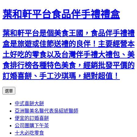
葉和軒平台食品伴手禮禮盒
葉和軒平台是個美食王國，食品伴手禮禮
盒是旅遊或佳節送禮的良伴！主要經營本
土好吃的零食以及台灣伴手禮大禮包、美
食排行榜各種特色美食，經銷批發平價的
訂婚喜餅、手工沙琪瑪，絕對超值！
跳
選單
至
中式喜餅大餅
內
亞洲醫美名醫代表吳紹琥醫師
容
便宜的訂婚喜餅
公司團購下午茶
十大必吃零食