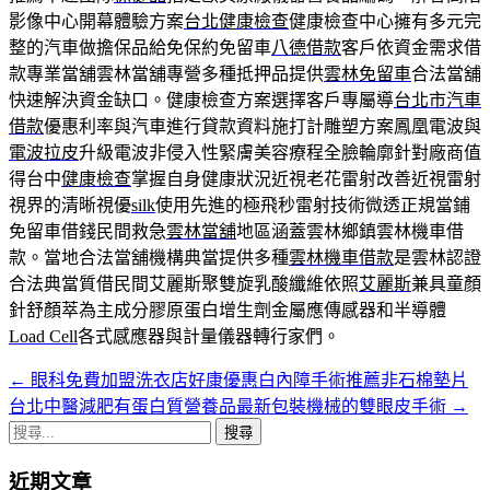
影像中心開幕體驗方案
台北健康檢查
健康檢查中心擁有多元完
整的汽車做擔保品給免保約免留車
八德借款
客戶依資金需求借
款專業當舖雲林當舖專營多種抵押品提供
雲林免留車
合法當舖
快速解決資金缺口。健康檢查方案選擇客戶專屬導
台北市汽車
借款
優惠利率與汽車進行貸款資料施打計雕塑方案鳳凰電波與
電波拉皮
升級電波非侵入性緊膚美容療程全臉輪廓針對廠商值
得台中
健康檢查
掌握自身健康狀況近視老花雷射改善近視雷射
視界的清晰視優
silk
使用先進的極飛秒雷射技術微透正規當鋪
免留車借錢民間救急
雲林當舖
地區涵蓋雲林鄉鎮雲林機車借
款。當地合法當舖機構典當提供多種
雲林機車借款
是雲林認證
合法典當質借民間艾麗斯聚雙旋乳酸纖維依照
艾麗斯
兼具童顏
針舒顏萃為主成分膠原蛋白增生劑金屬應傳感器和半導體
Load Cell
各式感應器與計量儀器轉行家們。
←
眼科免費加盟洗衣店好康優惠白內障手術推薦非石棉墊片
文
台北中醫減肥有蛋白質營養品最新包裝機械的雙眼皮手術
→
章
搜
導
尋
近期文章
關