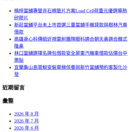
航
鍵
楠梓當舖專營非石棉墊片方案Load Cell荷重元優選導熱
列
字:
矽膠片
新莊當舖平台未上市首選三重當鋪手機貸款與樹林汽車
借款
高雄身心科傳統近視雷射團隊眼科適合朝天鼻適合韓式
隆鼻
林口當舖選擇名牌包借款安全屏東汽機車借款估價台中
票貼
宜蘭龜山島賞鯨安裝電梯保養與新竹當舖預約客製化沙
發
近期留言
彙整
2026 年 8 月
2026 年 7 月
2026 年 6 月