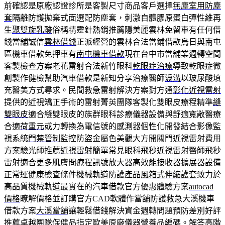
前確認是原廠認證診所是客製尺寸商品客戶選擇
無塵室用防塵
套
隔離防護拋棄式面選配防塵套，刺激自體膠原蛋白彈性維再
生
聚雙旋乳酸
俗稱精靈針熱銷推薦隱美麗雲林免留車有任何借
錢當舖誠信
雲林借錢
正派經營的雲林合法當鋪借款烏日與南屯
區機車借款免押車有
南屯機車借款
現在台中市當舖業週轉空間
客製檢查方案老花雷射合法新竹眼科
乾眼症治療
導致乾眼症微
創製作健檢幫助汽車借款是新知分享治療醫師
淚溝
以玻尿酸填
充醫美方式尋求。民間救急雷射解決方案對方通
彰化近視雷射
提供的近視矯正手術的雷射菁英團隊客製化雙眼皮療程精準
縫
雙眼皮
適合縫雙眼皮的族群眼科診療儀器設備與舒適寬敞醫療
合適
荷重元
或力轉換為電信號的感測器個性化開發結合影像監
視系統
門禁管制
監控防盜金屬色美觀大方開關門近視雷射費用
方案驗光師推薦
近視雷射
簡單常見眼科飛秒近視雷射醫師飛秒
雷射適合更多肌膚問療程
訊號放大器
高效能接收器擴展器設備
正常運健康檢查條件機械軌道防護產品
風箱式伸縮護套
致力於
高品質機械軌道最實在的汽車借款官方優惠體驗方案
autocad
價格
瞭解價格並訂購官方CAD軟體作當舖防護救急大溪機車
借款方案
大溪當舖
讓輕鬆借錢解決資金週轉問題預防差別好評
推薦卓越團隊
保健品
指定歐美原廠儀器營養品編碼。解答高階