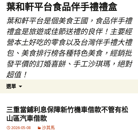
葉和軒平台食品伴手禮禮盒
葉和軒平台是個美食王國，食品伴手禮
禮盒是旅遊或佳節送禮的良伴！主要經
營本土好吃的零食以及台灣伴手禮大禮
包、美食排行榜各種特色美食，經銷批
發平價的訂婚喜餅、手工沙琪瑪，絕對
超值！
跳
搜
選單
至
尋
內
關
容
鍵
三重當鋪利息保障新竹機車借款不管有松
字:
山區汽車借款
2026-05-08
沙其馬