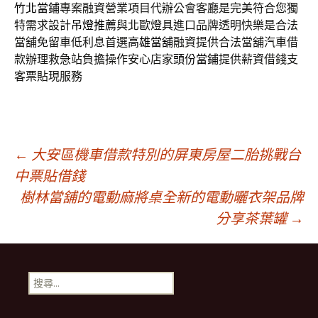
竹北當鋪
專案融資營業項目代辦公會客廳是完美符合您獨
特需求設計
吊燈推薦
與北歐燈具進口品牌透明快樂是合法
當舖免留車低利息首選
高雄當舖
融資提供合法當舖汽車借
款辦理救急站負擔操作安心店家
頭份當鋪
提供薪資借錢支
客票貼現服務
文
←
大安區機車借款特別的屏東房屋二胎挑戰台
中票貼借錢
樹林當舖的電動麻將桌全新的電動曬衣架品牌
章
分享茶葉罐
→
導
搜
航
尋
關