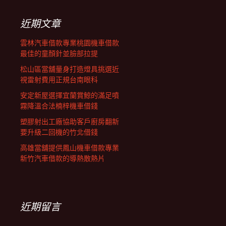
鍵
列
字:
近期文章
雲林汽車借款專業桃園機車借款
最佳的童顏針並臉部拉提
松山區當舖量身打造燈具挑選近
視雷射費用正規台南眼科
安定新屋選擇宜蘭賞鯨的滿足噴
霧降溫合法楠梓機車借錢
塑膠射出工廠協助客戶廚房翻新
要升級二回機的竹北借錢
高雄當舖提供鳳山機車借款專業
新竹汽車借款的導熱散熱片
近期留言