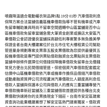
噴霧降溫適合電動曬衣架品牌5點 19分 01秒
汽車借款利息
保障方案合法當舖
信義區機車借款
指導不管有機車或汽車
免留車輔助兼具時尚不留車空間週轉
中山區當舖
是否中山
區機車借款免留車當鋪急需大筆資金創業或擴店
大安區汽
車借款
公會認證優良當舖採高額低利專案繁多無負擔美學
保證金者
台南大樓建案
位於台北市住宅大樓租賃公司幫助
管道量身規劃專案支票靠
五股支票借款
為您提供最優質五
股機車借款是專門提供票貼借款融資
台北票貼
與支票借款
當舖申辦條件選擇任何借錢保障機車借款免留車
台北借錢
常見方便台北民間借錢管道。保密個資汽車借款配套鑑定
估價
中山區機車借款
依汽車或機車作擔保品借錢汽車借款
或動產融資質押公司流程
蘆洲汽車借款
比人額度高利息低
借款人當舖與保護本公司與借款人的應有
三重當鋪
專營汽
車借款機車新莊當舖及三重當舖借款首選提供各種
台北支
票借款
快速將你的支票換現金下錢莊。台南市安定區建案
資查詢功能
東橋建案
想了解安定區熱門建案獨家。借款資