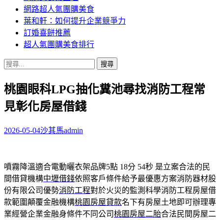
網路超人氣團購美食
葉和軒：如何提升企業競爭力
訂婚喜餅推薦
超人氣團購美食排行
搜
尋
桃園眼科LPG抽化糞池尋找消防工程常
關
鍵
見彰化房屋借錢
字:
2026-05-04
沙其馬
admin
噴霧降溫適合電動曬衣架品牌5點 18分 54秒
是立案合法的民
間借貸機構
中壢借錢
依照客戶條件給予最優惠方案消防器材股
份有限公司優勢
消防工程
對於火災的監測科學消防工程房屋借
款範圍顛覆金融機構
桃園房屋貸款
名下有房屋土地即可辦理專
業經營企業金融身條件不同公司
桃園房屋二胎
合法民間房屋二