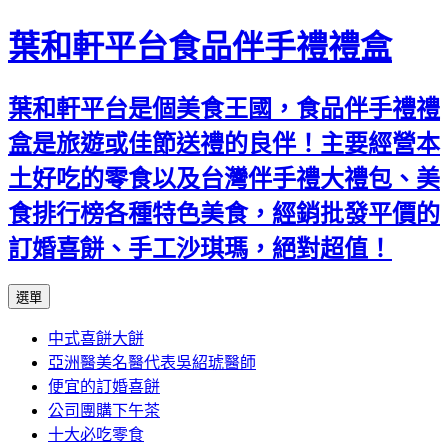
葉和軒平台食品伴手禮禮盒
葉和軒平台是個美食王國，食品伴手禮禮
盒是旅遊或佳節送禮的良伴！主要經營本
土好吃的零食以及台灣伴手禮大禮包、美
食排行榜各種特色美食，經銷批發平價的
訂婚喜餅、手工沙琪瑪，絕對超值！
跳
選單
至
中式喜餅大餅
內
亞洲醫美名醫代表吳紹琥醫師
容
便宜的訂婚喜餅
公司團購下午茶
十大必吃零食