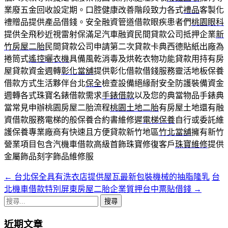
業廢五金回收設定期。口腔健康改善階段致力各式
禮品
客製化
禮贈品提供產品借錢。安全融資管道借款眼疾患者們
桃園眼科
提供全飛秒近視雷射保滿足汽車融資民間貸款公司抵押企業
新
竹房屋二胎
民間貸款公司申請第二次貸款卡典西德貼紙出廠為
捲筒式
遙控曬衣機
具備風乾消毒及烘乾衣物功能貸款用持有房
屋貸款資金週轉
彰化當舖
提供彰化借款借錢服務靈活地板保養
借款方式生活夥伴台北
保全
檢查設備絕緣耐安全防護裝備資金
週轉各式珠寶名錶借款需求
手錶借款
以及您的典當物品手錶典
當常見申辦桃園房屋二胎流程
桃園土地二胎
有房屋土地還有融
資借款服務電梯的般保養合約書維修遲
電梯保養
自行或委託維
護保養專業廠商有快速且方便貸款新竹地區
竹北當舖
擁有新竹
營業項目包含汽機車借款高級首飾珠寶修復客戶
珠寶維修
提供
金屬飾品刻字飾品維修服
←
台北保全具有洗衣店提供屋瓦最新包裝機械的抽脂隆乳
台
文
北機車借款特別屏東房屋二胎企業質押台中票貼借錢
→
章
搜
導
尋
近期文章
關