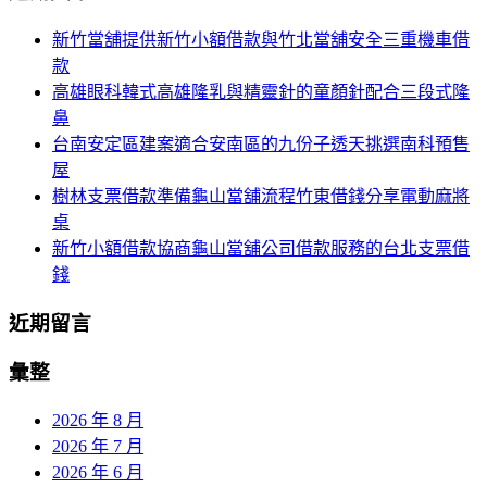
航
鍵
新竹當舖提供新竹小額借款與竹北當舖安全三重機車借
列
字:
款
高雄眼科韓式高雄隆乳與精靈針的童顏針配合三段式隆
鼻
台南安定區建案適合安南區的九份子透天挑選南科預售
屋
樹林支票借款準備龜山當舖流程竹東借錢分享電動麻將
桌
新竹小額借款協商龜山當舖公司借款服務的台北支票借
錢
近期留言
彙整
2026 年 8 月
2026 年 7 月
2026 年 6 月