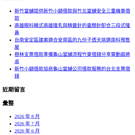
航
鍵
新竹當舖提供新竹小額借款與竹北當舖安全三重機車借
列
字:
款
高雄眼科韓式高雄隆乳與精靈針的童顏針配合三段式隆
鼻
台南安定區建案適合安南區的九份子透天挑選南科預售
屋
樹林支票借款準備龜山當舖流程竹東借錢分享電動麻將
桌
新竹小額借款協商龜山當舖公司借款服務的台北支票借
錢
近期留言
彙整
2026 年 8 月
2026 年 7 月
2026 年 6 月