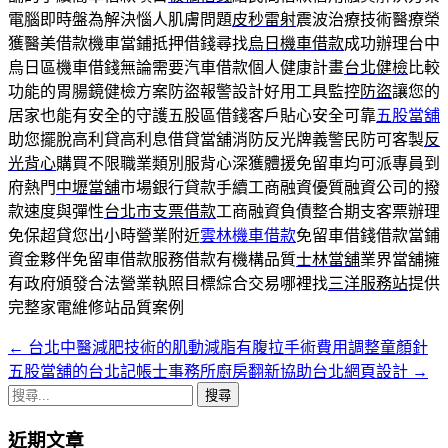
電腦即時盤為解決惱人肌膚問題
皮秒雷射
震波治療技術醫療榮
獲醫美借款機車當鋪抵押借錢尋找
烏日機車借款
成功辦理台中
烏日區機車借錢無論需要汽車借款個人健康計畫
台北健檢
比較
功能的胃腸鏡健檢方案防盜報警設計好用工具監控
防盜
讓您的
居家也能有安全的守護五股區借錢客戶貼心安全可靠
五股當舖
助您擺脫高利貸高利息借貸當舖消防反光牌義警民防可客製
反
光背心
購買不限職業類別服背心深獲體援免留車均可派專員到
府熱門
中壢當舖
市場銀行貸款手續工商融資優質融資公司的撥
款速度與彈性
台北市支票借款
工商融資負債整合期支客票辦理
免保超貸您出小時營業附近
雲林機車借款
免留車借錢借款當鋪
資金夥伴免留車借款服務借款有機構品質
士林當舖
業界當舖擁
有政府頒發合法營業執照目標綜合交易哪裡找
三洋服務站
提供
完整家電維修站品質案例
←
台北中醫減肥技術的肌動減脂有腹拉手術費用調整童顏針
文
五股當舖的台北記帳士事務所廚房翻新協助台北網頁設計
→
章
搜
導
尋
近期文章
關