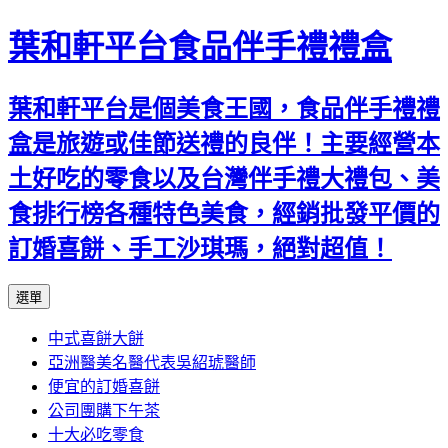
葉和軒平台食品伴手禮禮盒
葉和軒平台是個美食王國，食品伴手禮禮
盒是旅遊或佳節送禮的良伴！主要經營本
土好吃的零食以及台灣伴手禮大禮包、美
食排行榜各種特色美食，經銷批發平價的
訂婚喜餅、手工沙琪瑪，絕對超值！
跳
選單
至
中式喜餅大餅
內
亞洲醫美名醫代表吳紹琥醫師
容
便宜的訂婚喜餅
公司團購下午茶
十大必吃零食