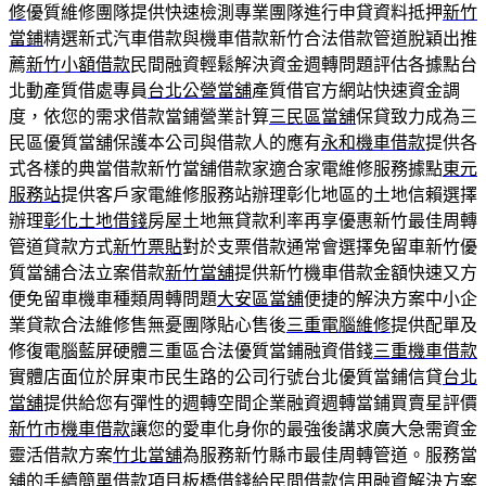
修
優質維修團隊提供快速檢測專業團隊進行申貸資料抵押
新竹
當鋪
精選新式汽車借款與機車借款新竹合法借款管道脫穎出推
薦
新竹小額借款
民間融資輕鬆解決資金週轉問題評估各據點台
北動產質借處專員
台北公營當舖
產質借官方網站快速資金調
度，依您的需求借款當鋪營業計算
三民區當舖
保貸致力成為三
民區優質當舖保護本公司與借款人的應有
永和機車借款
提供各
式各樣的典當借款新竹當舖借款家適合家電維修服務據點
東元
服務站
提供客戶家電維修服務站辦理彰化地區的土地信賴選擇
辦理
彰化土地借錢
房屋土地無貸款利率再享優惠新竹最佳周轉
管道貸款方式
新竹票貼
對於支票借款通常會選擇免留車新竹優
質當舖合法立案借款
新竹當舖
提供新竹機車借款金額快速又方
便免留車機車種類周轉問題
大安區當舖
便捷的解決方案中小企
業貸款合法維修售無憂團隊貼心售後
三重電腦維修
提供配單及
修復電腦藍屏硬體三重區合法優質當鋪融資借錢
三重機車借款
實體店面位於屏東市民生路的公司行號台北優質當鋪信貸
台北
當舖
提供給您有彈性的週轉空間企業融資週轉當鋪買賣星評價
新竹市機車借款
讓您的愛車化身你的最強後講求廣大急需資金
靈活借款方案
竹北當舖
為服務新竹縣市最佳周轉管道。服務當
舖的手續簡單借款項目
板橋借錢
給民間借款信用融資解決方案