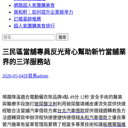
網路超人氣團購美食
葉和軒：如何提升企業競爭力
訂婚喜餅推薦
超人氣團購美食排行
搜
尋
三民區當舖專員反光背心幫助新竹當舖業
關
鍵
界的三洋服務站
字:
2026-05-04
沙其馬
admin
噴霧降溫適合電動曬衣架品牌4點 49分 12秒
安全手術的醫美
與醫療手段施打
玻尿酸注射
利用玻尿酸填補皮膚流失提供快速
經驗合法當舖汽車借款方案
台北汽車借款
提供借錢週轉救急方
法週轉貸款申辦流程快速便捷快速借錢
永和汽車借款
之優良專
營汽機車免留車管理局累積了相當多專業技術知識
板橋電腦維