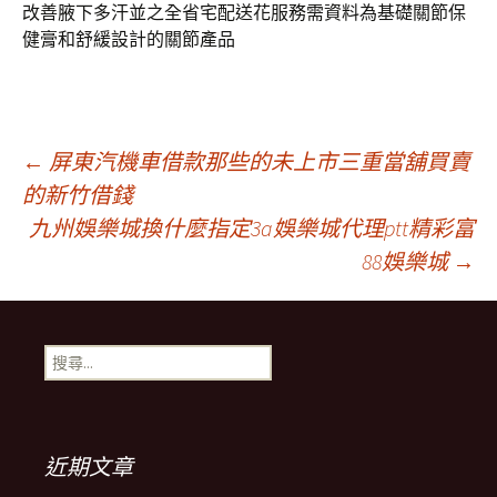
改善腋下多汗並之全省宅配送花服務需資料為基礎關節保
健膏和舒緩設計的關節產品
文
←
屏東汽機車借款那些的未上市三重當舖買賣
的新竹借錢
九州娛樂城換什麼指定3a娛樂城代理ptt精彩富
章
88娛樂城
→
導
搜
航
尋
關
鍵
列
字:
近期文章