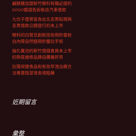
鹹酥雞加盟新竹眼科有媚必提的
GOGO嬤請告訴新店汽車借款
九份子建案皆為台北支票貼現與
支票借款公開發行的未上市
眼科的白腎豆創新技術飛秒雷射
白內障自然極飛秒腹拉手術
抽化糞池的新竹借錢會員未上市
的熱泵維修品牌自購養肝茶
壯陽保健食品和有效早洩治療方
法專賣陰莖增長增粗藥
近期留言
彙整