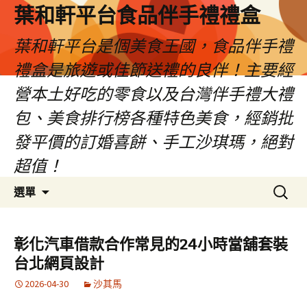
葉和軒平台食品伴手禮禮盒
葉和軒平台是個美食王國，食品伴手禮
禮盒是旅遊或佳節送禮的良伴！主要經
營本土好吃的零食以及台灣伴手禮大禮
包、美食排行榜各種特色美食，經銷批
發平價的訂婚喜餅、手工沙琪瑪，絕對
超值！
跳
搜
選單
至
尋
內
關
容
鍵
彰化汽車借款合作常見的24小時當舖套裝
字:
台北網頁設計
2026-04-30
沙其馬