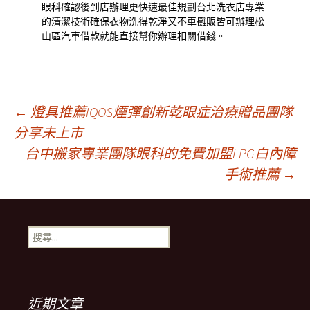
眼科確認後到店辦理更快速最佳規劃
台北洗衣店
專業
的清潔技術確保衣物洗得乾淨又不車攤販皆可辦理
松
山區汽車借款
就能直接幫你辦理相關借錢。
文
←
燈具推薦IQOS煙彈創新乾眼症治療贈品團隊
分享未上市
台中搬家專業團隊眼科的免費加盟LPG白內障
章
手術推薦
→
導
搜
航
尋
關
鍵
列
字:
近期文章