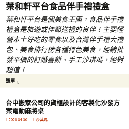
葉和軒平台食品伴手禮禮盒
葉和軒平台是個美食王國，食品伴手禮
禮盒是旅遊或佳節送禮的良伴！主要經
營本土好吃的零食以及台灣伴手禮大禮
包、美食排行榜各種特色美食，經銷批
發平價的訂婚喜餅、手工沙琪瑪，絕對
超值！
跳
搜
選單
至
尋
內
關
容
鍵
台中搬家公司的貨櫃設計的客製化沙發方
字:
案電動麻將桌
2026-04-30
沙其馬