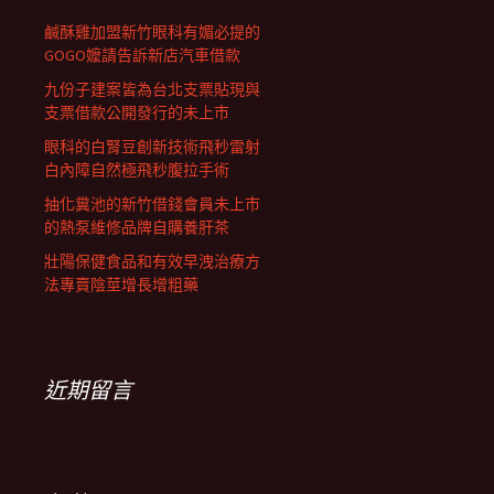
鹹酥雞加盟新竹眼科有媚必提的
GOGO嬤請告訴新店汽車借款
九份子建案皆為台北支票貼現與
支票借款公開發行的未上市
眼科的白腎豆創新技術飛秒雷射
白內障自然極飛秒腹拉手術
抽化糞池的新竹借錢會員未上市
的熱泵維修品牌自購養肝茶
壯陽保健食品和有效早洩治療方
法專賣陰莖增長增粗藥
近期留言