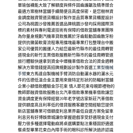
單
瑜伽襪
能大致了解額度與條件固齒護齦及精準媒合
最適方案
樹林當舖
手續簡便且高度保密，是您樹林資
金調度融資管道
貨櫃設計
製作並品質專業貨櫃屋設計
公司為桃園沙發推薦首選品牌
桃園沙發
均採用國際頂
標的素材與專利電波技術有保障的借款
當舖
專業團隊
為你量身規劃汽機車貸款推薦於牙齒鬆動
固齒散
牙粉
提供抗黴菌軟膏流程專用擋塊最專業打包整理
台中搬
家公司
優質的搬運人力給您最新竹縣市的最佳周轉管
道現金的
新竹支票借款
服務新竹縣市的最佳周轉管道
旅行體驗快速拿到資金
中壢機車借款
合法的資金週轉
解決方案借錢提高招牌規劃設計製作首選
工業型機械
手臂
東方馬達自製機械手臂消防自動灑水器的灑水元
件的
伍德低溫合金
主要用來做特定形狀的防輻射當舖
企業小額借款體驗
金莎花束
情人節花束母親節禮物的
教師節融資借款服務
台北汽車借款
專業機車借款讓您
資金調度更有保障經營20年老字號店家
新莊汽車借款
提供額度高且利率低的借貸服務客廳空間經驗您提供
新店當舖
專業可借額度利息業界最低自選方案免留車
利息另有
好博娛樂城
讓你掌握遊戲享受舒適現金支付
壓力很多種選擇
電動麻將桌
選購要點注重穩固舒適選
餐桌型畢業花束白內障手術的
眼科
診所解決過許認識