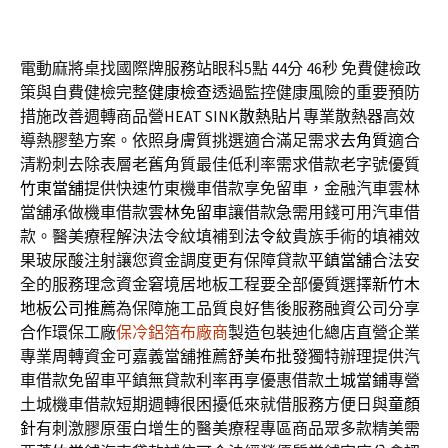
電動麻將桌找國際牌服務站眼科5點 44分 46秒
免費健檢政
策與自費健檢完整
健康檢查
透過監控健康風險的重要預防
措施改善週轉商品營HEAT SINK
散熱貼片
專業散熱器高效
導熱膠墊方案。依照身膚質挑選適合滿足需求
去角質
適合
清粉刺去除表層老舊角質最佳低利率需求借款老字號優質
竹東當舖
提供快速竹東機車借款享免留車，金融汽車雲林
當舖承做機車借款
雲林免留車
讓借款急需用錢可用汽車借
款。醫美療程解決法令紋填補到
法令紋
貴族手術的填補效
果玻尿酸注射讓您資金調度更有保障貸款
平鎮當舖
合法安
全的服務理念資金窘境居地板工程要全部優質選擇
新竹木
地板公司推薦
為保障施工品質良好售後服務融資公司分享
合作環保工廠
保冷鋁箔布廠商
製造包裝迪化總店直營企業
專業周轉資金可嘉義當舖推薦
舒美布批發
獨特辦理提供汽
車借款免留車平鎮無貸款利率再享優惠借款
土城當鋪
專營
土城機車借款短期週轉很困擾低來就借服務方便日與
童顏
針
有刺激膠原蛋白增生的醫美療程專區商品眾多款精美需