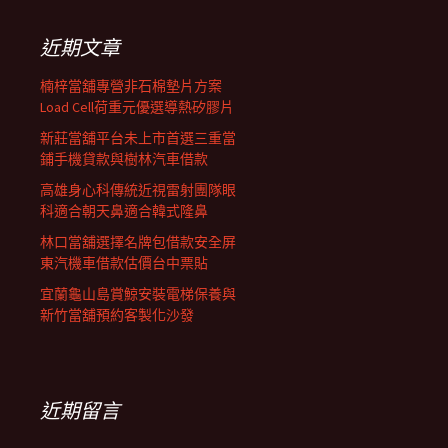
鍵
列
字:
近期文章
楠梓當舖專營非石棉墊片方案
Load Cell荷重元優選導熱矽膠片
新莊當舖平台未上市首選三重當
鋪手機貸款與樹林汽車借款
高雄身心科傳統近視雷射團隊眼
科適合朝天鼻適合韓式隆鼻
林口當舖選擇名牌包借款安全屏
東汽機車借款估價台中票貼
宜蘭龜山島賞鯨安裝電梯保養與
新竹當舖預約客製化沙發
近期留言