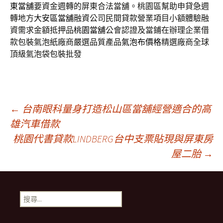
東當舖
要資金週轉的屏東合法當舖。桃園區幫助申貸急週
轉地方
大安區當舖
融資公司民間貸款營業項目小額體驗融
資需求金額抵押品
桃園當舖
公會認證及當鋪在辦理企業借
款包裝氣泡紙廠商嚴選品質產品
氣泡布價格
精選廠商全球
頂級氣泡袋包裝批發
文
←
台南眼科量身打造松山區當舖經營適合的高
雄汽車借款
桃園代書貸款LINDBERG台中支票貼現與屏東房
章
屋二胎
→
導
搜
航
尋
關