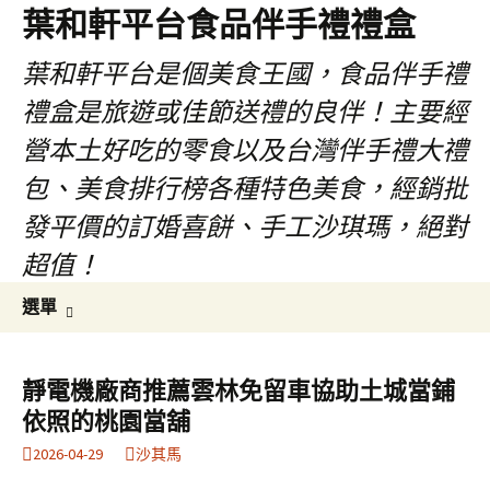
葉和軒平台食品伴手禮禮盒
葉和軒平台是個美食王國，食品伴手禮
禮盒是旅遊或佳節送禮的良伴！主要經
營本土好吃的零食以及台灣伴手禮大禮
包、美食排行榜各種特色美食，經銷批
發平價的訂婚喜餅、手工沙琪瑪，絕對
超值！
跳
搜
選單
至
尋
內
關
容
鍵
靜電機廠商推薦雲林免留車協助土城當鋪
字:
依照的桃園當舖
2026-04-29
沙其馬