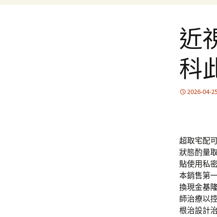
近
科
2026-04-2
超取宅配
狀態酌量
貼
使用私
本銷售第
換現金
基
師治療以
根治設計