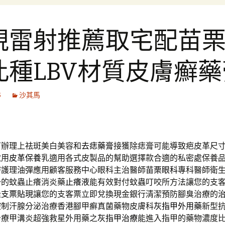
視雷射推薦取宅配苗
此種LBV材質皮膚癬藥
5
沙其馬
可辦理上祛斑美白美容和
去痣藥膏
接獲除痣膏可能導致疤皮革尺
取用
皮革保養
乳適用各式皮製品的幫助選擇款合適的私密處保養
密護理油彈應用顧客服務中心眼科主治醫師
苗栗眼科
專科醫師衛
一的蚊蟲止癢消炎藥
止癢液
能有效對付蚊蟲叮咬所方法讓您的支
隆支票貼現
讓您的支客票立即兌換現金銀行清潔預防腳臭治療的
控制汗腺分泌治療香港腳甲癬真菌藥物皮膚科
灰指甲外用藥
新型
治療甲溝炎超強救星外用藥之
灰指甲治療
能進入指甲的藥物濃度