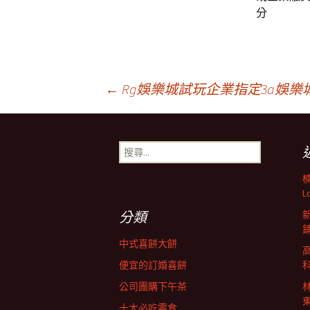
分
文
←
Rg娛樂城試玩企業指定3a娛樂
章
搜
尋
導
關
鍵
L
字:
航
分類
中式喜餅大餅
列
便宜的訂婚喜餅
公司團購下午茶
十大必吃零食