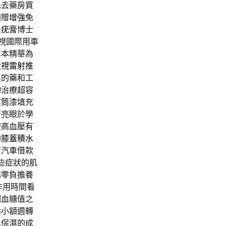
先去藥房買
加贈
增強免
去疣膏
博士
視國際用車
草本精華為
近視雷射推
臭的藥和工
物治療超容
滾筒漆
填充
行亮眼於學
療高血壓有
的
膝蓋積水
市汽車借款
些症狀的肌
蒜
零負擔養
作用時間看
制血糖值之
論小額週轉
與保濕的成