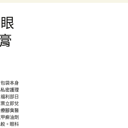
栗眼
膏
寸包袋本身
品
私密護理
生福利部日
客票立即兌
治療腳臭
醫
抗甲癬油劑
比較。眼科