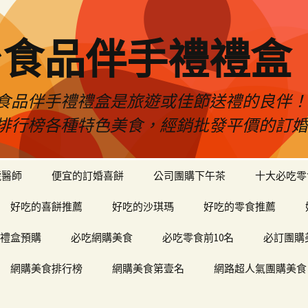
台食品伴手禮禮盒
食品伴手禮禮盒是旅遊或佳節送禮的良伴
排行榜各種特色美食，經銷批發平價的訂
琥醫師
便宜的訂婚喜餅
公司團購下午茶
十大必吃零
好吃的喜餅推薦
好吃的沙琪瑪
好吃的零食推薦
禮盒預購
必吃網購美食
必吃零食前10名
必訂團購
網購美食排行榜
網購美食第壹名
網路超人氣團購美食