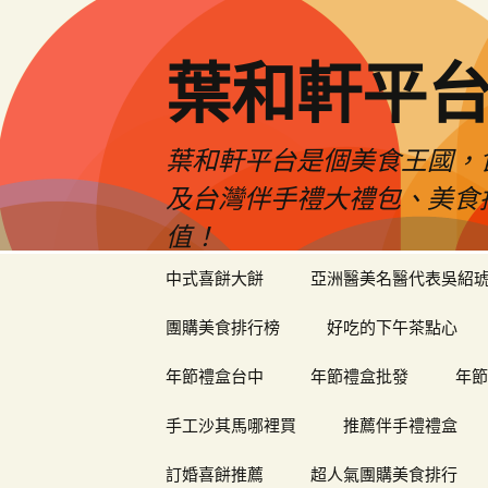
葉和軒平
葉和軒平台是個美食王國，
及台灣伴手禮大禮包、美食
值！
跳
中式喜餅大餅
亞洲醫美名醫代表吳紹
至
內
團購美食排行榜
好吃的下午茶點心
容
年節禮盒台中
年節禮盒批發
年節
手工沙其馬哪裡買
推薦伴手禮禮盒
訂婚喜餅推薦
超人氣團購美食排行