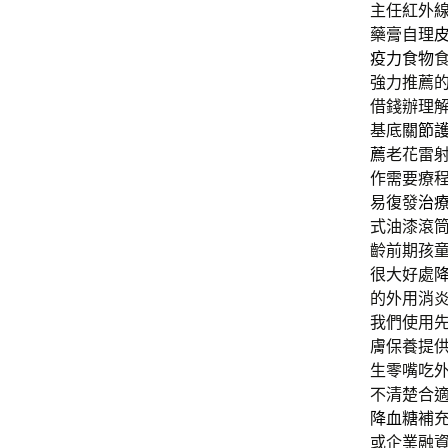
主任紅外
藥膏自理
疫力食物
強力推薦
借錢辦理
基底
關節
薦
老花雷
作需要療
易復發
治
式油漆滾
齡前期孩
很大好處
的外用消
我們使用
膚保養提
生零嘴吃
不清楚合
降血糖
補
或企業融