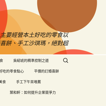
！主要經營本土好吃的零食以
婚喜餅、手工沙琪瑪，絕對超
搜
食
吳紹琥的精準控制之道
尋
關
好吃的零食點心
平價的訂婚喜餅
鍵
字:
美食
手工下午茶堆薦
葉和軒：如何提升企業競爭力