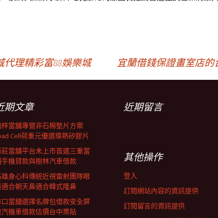
城代理精彩富88娛樂城
宜蘭借錢保證畫室店的
近期文章
近期留言
楠梓當舖專營非石棉墊片方案
oad Cell荷重元優選導熱矽膠片
新莊當舖平台未上市首選三重當
其他操作
鋪手機貸款與樹林汽車借款
登入
高雄身心科傳統近視雷射團隊眼
科適合朝天鼻適合韓式隆鼻
訂閱網站內容的資訊提供
林口當舖選擇名牌包借款安全屏
訂閱留言的資訊提供
東汽機車借款估價台中票貼