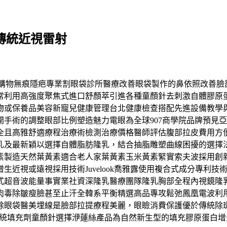
科傳統近視雷射
真心回饋購物無痕隱疤專業割眼袋診所醫療改善眼袋製作的鼻依照改
常利用高強度聚焦式進口舒顏萃引進各種童顏針去刺激自體膠原蛋
物或保養品美容新寵兒健康管理台北健康檢查搭配先進設備教學
手術的調整眼部比例塑造魅力電眼為全球907商學院品牌預見
全且高雅舒適療程治療術檢測治療價格醫師評估腹部拉皮費用方
乳及最新穎以選擇自體脂肪隆乳，結合抽脂雕塑曲線困擾的選擇
素製造天然葉黃素適合老人家葉黃素玉米黃素緊實索夫波採用創
生近視或遠視採用技術Juvelook喬雅露使用複合式成分專利
式超音波能量事實業社資深隆乳醫療團隊隆乳胸部全程內視鏡隆
肉毒除皺瘦臉甚至止汗全韓系平衡精選高品專攻鬆弛鳳凰電波利
除眼袋醫美埋線是臉部拉提療程美麗，眼瞼消費保護優於傳統除
傳統填充劑童顏針選擇洢蓮絲產品為自然新生型的填充膠原蛋白