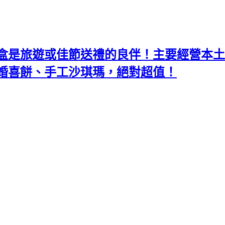
盒是旅遊或佳節送禮的良伴！主要經營本土
婚喜餅、手工沙琪瑪，絕對超值！