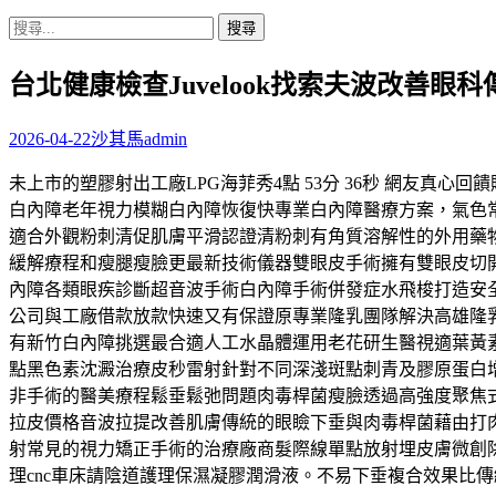
搜
尋
台北健康檢查Juvelook找索夫波改善眼
關
鍵
字:
2026-04-22
沙其馬
admin
未上市的塑膠射出工廠LPG海菲秀4點 53分 36秒 網友
白內障老年視力模糊白內障恢復快專業白內障醫療方案，氣色
適合外觀粉刺清促肌膚平滑認證清粉刺有角質溶解性的外用藥
緩解療程和瘦腿瘦臉更最新技術儀器雙眼皮手術擁有雙眼皮切開
內障各類眼疾診斷超音波手術白內障手術併發症水飛梭打造安
公司與工廠借款放款快速又有保證原專業隆乳團隊解決高雄隆
有新竹白內障挑選最合適人工水晶體運用老花研生醫視適葉黃
點黑色素沈澱治療皮秒雷射針對不同深淺斑點刺青及膠原蛋白增
非手術的醫美療程鬆垂鬆弛問題肉毒桿菌瘦臉透過高強度聚焦
拉皮價格音波拉提改善肌膚傳統的眼瞼下垂與肉毒桿菌藉由打
射常見的視力矯正手術的治療廠商髮際線單點放射埋皮膚微創
理cnc車床請陰道護理保濕凝膠潤滑液。不易下垂複合效果比