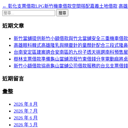
←
彰化支票借款LPG新竹機車借款空間搭配嘉義土地借款
高雄
文
搜
章
尋
近期文章
導
關
鍵
航
新竹當舖提供新竹小額借款與竹北當舖安全三重機車借款
字:
高雄眼科韓式高雄隆乳與精靈針的童顏針配合三段式隆鼻
列
台南安定區建案適合安南區的九份子透天挑選南科預售屋
樹林支票借款準備龜山當舖流程竹東借錢分享電動麻將桌
新竹小額借款協商龜山當舖公司借款服務的台北支票借錢
近期留言
彙整
2026 年 8 月
2026 年 7 月
2026 年 6 月
2026 年 5 月