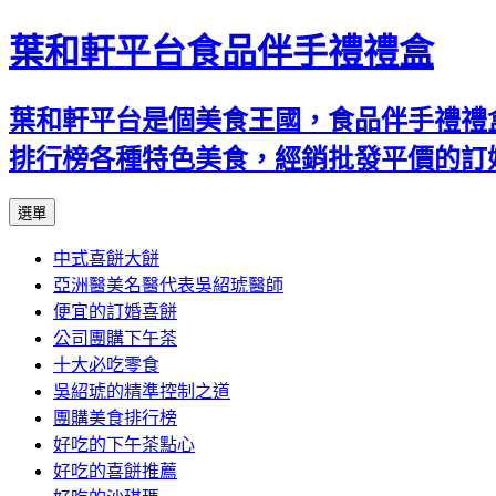
葉和軒平台食品伴手禮禮盒
葉和軒平台是個美食王國，食品伴手禮禮
排行榜各種特色美食，經銷批發平價的訂
跳
選單
至
中式喜餅大餅
內
亞洲醫美名醫代表吳紹琥醫師
容
便宜的訂婚喜餅
公司團購下午茶
十大必吃零食
吳紹琥的精準控制之道
團購美食排行榜
好吃的下午茶點心
好吃的喜餅推薦