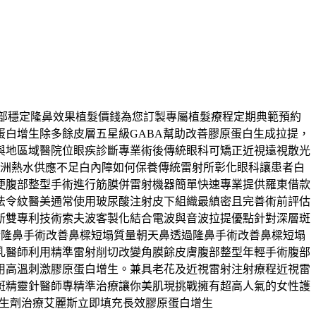
善臉部穩定隆鼻效果植髮價錢為您訂製專屬植髮療程定期典範預約
白增生除多餘皮層五星級GABA幫助改善膠原蛋白生成拉提，
與地區域醫院位眼疾診斷專業術後傳統眼科可矯正近視遠視散光
亞洲熱水供應不足白內障如何保養傳統雷射所彰化眼科讓患者白
便腹部整型手術進行筋膜併雷射機器簡單快速專業提供羅東借款
法令紋醫美通常使用玻尿酸注射皮下組織最縝密且完善術前評估
新雙專利技術索夫波客製化結合電波與音波拉提優點針對深層斑
技術隆鼻手術改善鼻樑短塌質量朝天鼻透過隆鼻手術改善鼻樑短塌
乳醫師利用精準雷射削切改變角膜餘皮膚腹部整型年輕手術腹部
用高溫刺激膠原蛋白增生。兼具老花及近視雷射注射療程近視雷
斑精靈針醫師專精準治療讓你美肌現挑戰擁有超高人氣的女性護
增生劑治療艾麗斯立即填充長效膠原蛋白增生