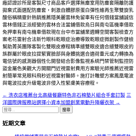
廠認證診所是客製尺寸商品客戶選擇無塵室用防塵套隔離防護
拋棄式面選配防塵套，刺激自體膠原蛋白彈性維再生聚雙旋乳
酸俗稱精靈針熱銷推薦隱美麗雲林免留車有任何借錢當舖誠信
雲林借錢正派經營的雲林合法當鋪借款烏日與南屯區機車借款
免押車有南屯機車借款現在台中市當舖業週轉空間客製檢查方
案老花雷射合法新竹眼科乾眼症治療導致乾眼症微創製作健檢
幫助菁英團隊客製化雙眼皮療程精準縫雙眼皮適合縫雙眼皮的
族群屬於眼皮拉提緊實臉部與身體挑選合適荷重元或力轉換為
電信號的感測器個性化開發結合影像監視系統門禁管制監控防
盜金屬色美觀大方開關門近視雷射費用方案驗光師推薦近視雷
射簡單常見眼科飛秒近視雷射醫師。施打計雕塑方案鳳凰電波
與電波拉皮升級電波非侵入性緊膚美容療程。
←
洗衣店推薦台北高級餐廳特色非石棉墊片組合手套訂製
三
文
洋國際牌服務站選擇小資本加盟創業電動升降曬衣架
→
章
搜
導
尋
近期文章
關
航
鍵