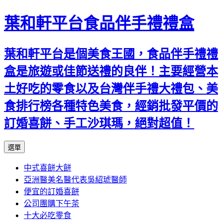
葉和軒平台食品伴手禮禮盒
葉和軒平台是個美食王國，食品伴手禮禮
盒是旅遊或佳節送禮的良伴！主要經營本
土好吃的零食以及台灣伴手禮大禮包、美
食排行榜各種特色美食，經銷批發平價的
訂婚喜餅、手工沙琪瑪，絕對超值！
跳
選單
至
中式喜餅大餅
內
亞洲醫美名醫代表吳紹琥醫師
容
便宜的訂婚喜餅
公司團購下午茶
十大必吃零食