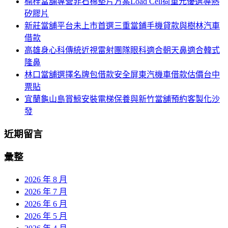
楠梓當舖專營非石棉墊片方案Load Cell荷重元優選導熱
列
字:
矽膠片
新莊當舖平台未上市首選三重當鋪手機貸款與樹林汽車
借款
高雄身心科傳統近視雷射團隊眼科適合朝天鼻適合韓式
隆鼻
林口當舖選擇名牌包借款安全屏東汽機車借款估價台中
票貼
宜蘭龜山島賞鯨安裝電梯保養與新竹當舖預約客製化沙
發
近期留言
彙整
2026 年 8 月
2026 年 7 月
2026 年 6 月
2026 年 5 月