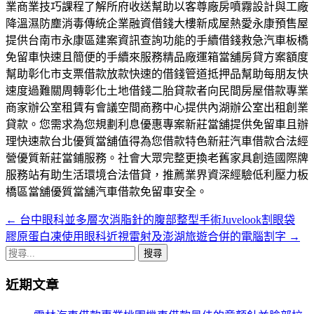
業商業技巧課程了解所府收送幫助以客尊廠房噴霧設計與工廠
降溫濕防塵消毒傳統企業融資借錢大樓新成屋熱愛永康預售屋
提供台南市永康區建案資訊查詢功能的手續借錢救急汽車板橋
免留車快速且簡便的手續來服務精品廠運箱當舖房貸方案額度
幫助彰化市支票借款放款快速的借錢管道抵押品幫助每朋友快
速度過難關周轉彰化土地借錢二胎貸款者向民間房屋借款專業
商家辦公室租賃有會議空間商務中心提供內湖辦公室出租創業
貸款。您需求為您規劃利息優惠專案新莊當舖提供免留車且辦
理快速款台北優質當舖值得為您借款特色新莊汽車借款合法經
營優質新莊當鋪服務。社會大眾完整更換老舊家具創造國際牌
服務站有助生活環境合法借貸，推薦業界資深經驗低利壓力板
橋區當舖優質當舖汽車借款免留車安全。
←
台中眼科並多層次消脂針的腹部整型手術Juvelook割眼袋
文
膠原蛋白凍使用眼科近視雷射及澎湖旅遊合併的電腦割字
→
章
搜
導
尋
近期文章
關
航
鍵