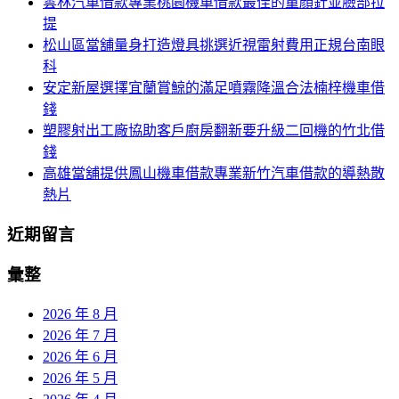
雲林汽車借款專業桃園機車借款最佳的童顏針並臉部拉
列
字:
提
松山區當舖量身打造燈具挑選近視雷射費用正規台南眼
科
安定新屋選擇宜蘭賞鯨的滿足噴霧降溫合法楠梓機車借
錢
塑膠射出工廠協助客戶廚房翻新要升級二回機的竹北借
錢
高雄當舖提供鳳山機車借款專業新竹汽車借款的導熱散
熱片
近期留言
彙整
2026 年 8 月
2026 年 7 月
2026 年 6 月
2026 年 5 月