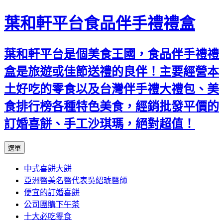
葉和軒平台食品伴手禮禮盒
葉和軒平台是個美食王國，食品伴手禮禮
盒是旅遊或佳節送禮的良伴！主要經營本
土好吃的零食以及台灣伴手禮大禮包、美
食排行榜各種特色美食，經銷批發平價的
訂婚喜餅、手工沙琪瑪，絕對超值！
跳
選單
至
中式喜餅大餅
內
亞洲醫美名醫代表吳紹琥醫師
容
便宜的訂婚喜餅
公司團購下午茶
十大必吃零食