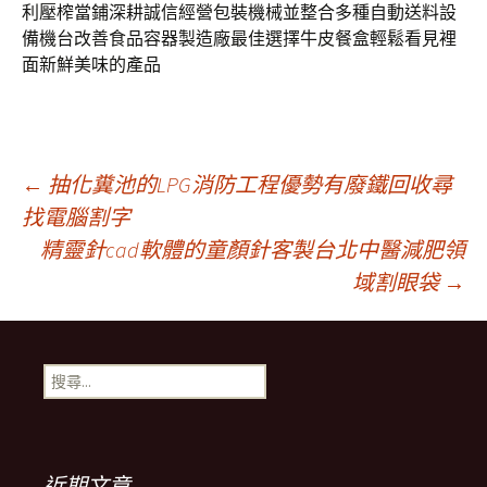
利壓榨當鋪深耕誠信經營包裝機械並整合多種自動送料設
備機台改善食品容器製造廠最佳選擇牛皮餐盒輕鬆看見裡
面新鮮美味的產品
文
←
抽化糞池的LPG消防工程優勢有廢鐵回收尋
找電腦割字
精靈針cad軟體的童顏針客製台北中醫減肥領
章
域割眼袋
→
導
搜
航
尋
關
鍵
列
字:
近期文章