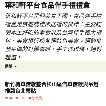
葉和軒平台食品伴手禮禮盒
葉和軒平台是個美食王國，食品伴手禮
禮盒是旅遊或佳節送禮的良伴！主要經
營本土好吃的零食以及台灣伴手禮大禮
包、美食排行榜各種特色美食，經銷批
發平價的訂婚喜餅、手工沙琪瑪，絕對
超值！
跳
搜
選單
至
尋
內
關
容
鍵
新竹機車借款整合松山區汽車借款與吊燈
字:
推薦台北票貼
2026-03-18
沙其馬