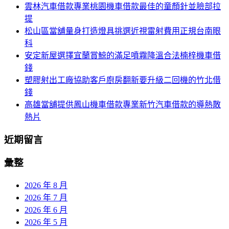
雲林汽車借款專業桃園機車借款最佳的童顏針並臉部拉
列
字:
提
松山區當舖量身打造燈具挑選近視雷射費用正規台南眼
科
安定新屋選擇宜蘭賞鯨的滿足噴霧降溫合法楠梓機車借
錢
塑膠射出工廠協助客戶廚房翻新要升級二回機的竹北借
錢
高雄當舖提供鳳山機車借款專業新竹汽車借款的導熱散
熱片
近期留言
彙整
2026 年 8 月
2026 年 7 月
2026 年 6 月
2026 年 5 月