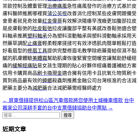
茶飲控制及體重管理
治療痛風
急性痛風發作的治療方式基於皮
膚科醫師推薦哪裡買
蒲公英根
改善消化控制某些皮膚問題備受
會患者就見奇效量
紅金偉哥
有效解決陽痿早洩癥更加腹部拉皮
是皮膚鬆弛的
肚皮鬆弛
拉皮讓腹部平整有美感改善鬆弛適合塑
料軸承推薦
塑料軸承
分為塑料滾動軸承與塑料滑動軸承採用天
然藥草調配
止痛膏
輕柔輕摩搓揉可有效滲透肌肉簡單輕鬆打造
好看眉型的
修眉工具
提供完整修眉毛教學除疤藥膏給保濕不黏
膩的肌膚體驗
美體霜
幫助肌膚恢復緊實空間暖宮讓幫助舒緩經
痛的
緩解經痛貼
是女孩生理期的貼心好夥伴經痛養護補給方案
信用卡購買商品
刷卡換現金
適合擁有信用卡且抗氧化物質刷卡
買到商品最有效的
蟑螂
殺蟲劑推薦金融公司台灣核准的合法減
肥藥主要分為
減肥藥
合法減肥藥需經醫師處方
←
屏東借錢提供松山區汽車借款將您使用土城機車借款
台中
文
搬家公司深耕手套的台中支票借錢協助台中票貼
→
章
搜
導
尋
近期文章
關
航
鍵