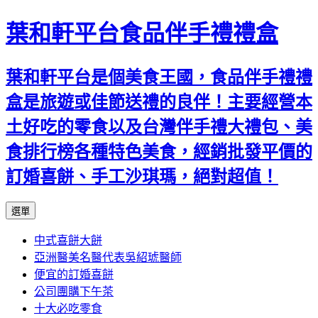
葉和軒平台食品伴手禮禮盒
葉和軒平台是個美食王國，食品伴手禮禮
盒是旅遊或佳節送禮的良伴！主要經營本
土好吃的零食以及台灣伴手禮大禮包、美
食排行榜各種特色美食，經銷批發平價的
訂婚喜餅、手工沙琪瑪，絕對超值！
跳
選單
至
中式喜餅大餅
內
亞洲醫美名醫代表吳紹琥醫師
容
便宜的訂婚喜餅
公司團購下午茶
十大必吃零食