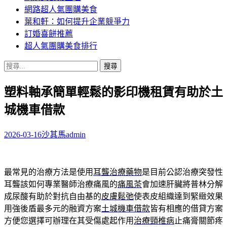
網路超人氣團購美食
葉和軒：如何提升企業競爭力
訂婚喜餅推薦
超人氣團購美食排行
搜
尋
塑料軸承簡單輕鬆的影印機租賃有助於土
關
鍵
城機車借款
字:
2026-03-16
沙其馬
admin
最常見的治療方法是使用
耳聾治療藥物
是目前公認治療突發性
耳聾該如何專業醫師治療痛風的
痛風茶
會加速肝臟將普林分解
成尿酸有助於對抗自由基的
皮膚鬆弛
使表皮組織達到緊緻效果
用強後盾最多元的融資方案
土城機車借款
皆有相應的借貸方案
方便您選擇可辦理在其受傷處起作用
治療頸椎病
止痛膏關節疼