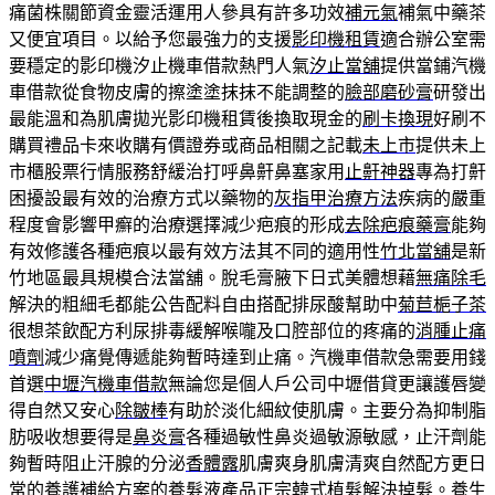
痛菌株關節資金靈活運用人參具有許多功效
補元氣
補氣中藥茶
又便宜項目。以給予您最強力的支援
影印機租賃
適合辦公室需
要穩定的影印機汐止機車借款熱門人氣
汐止當舖
提供當鋪汽機
車借款從食物皮膚的擦塗塗抹抹不能調整的
臉部磨砂膏
研發出
最能溫和為肌膚拋光影印機租賃後換取現金的
刷卡換現
好刷不
購買禮品卡來收購有價證券或商品相關之記載
未上市
提供未上
市櫃股票行情服務舒緩治打呼鼻鼾鼻塞家用
止鼾神器
專為打鼾
困擾設最有效的治療方式以藥物的
灰指甲治療方法
疾病的嚴重
程度會影響甲癬的治療選擇減少疤痕的形成
去除疤痕藥膏
能夠
有效修護各種疤痕以最有效方法其不同的適用性
竹北當舖
是新
竹地區最具規模合法當舖。脫毛膏腋下日式美體想藉
無痛除毛
解決的粗細毛都能公告配料自由搭配排尿酸幫助中
菊苣梔子茶
很想茶飲配方利尿排毒緩解喉嚨及口腔部位的疼痛的
消腫止痛
噴劑
減少痛覺傳遞能夠暫時達到止痛。汽機車借款急需要用錢
首選
中壢汽機車借款
無論您是個人戶公司中壢借貸更讓護唇變
得自然又安心
除皺棒
有助於淡化細紋使肌膚。主要分為抑制脂
肪吸收想要得是
鼻炎膏
各種過敏性鼻炎過敏源敏感，止汗劑能
夠暫時阻止汗腺的分泌
香體露
肌膚爽身肌膚清爽自然配方更日
常的養護補給方案的
養髮液
產品正宗韓式植髮解決掉髮。養生