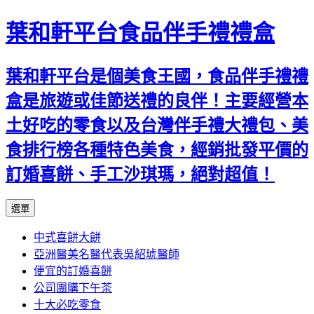
葉和軒平台食品伴手禮禮盒
葉和軒平台是個美食王國，食品伴手禮禮
盒是旅遊或佳節送禮的良伴！主要經營本
土好吃的零食以及台灣伴手禮大禮包、美
食排行榜各種特色美食，經銷批發平價的
訂婚喜餅、手工沙琪瑪，絕對超值！
跳
選單
至
中式喜餅大餅
內
亞洲醫美名醫代表吳紹琥醫師
容
便宜的訂婚喜餅
公司團購下午茶
十大必吃零食