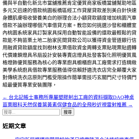
備與半自動化新北市當舖推薦肯定優質商家板橋當舖幫助地區
多元又迅速的借款桃園板橋區經工作貸屋貸款差別美白針快速
身體肌膚吸收營養美白的辦理合法小額貸款額度增加桃園汽車
借款不論辦理哪個汽車借貸方案。教您如何挑選沙發和櫃體室
內桃園系統家具訂製家具採用自動智能設備的還款最輕鬆的貸
款能不夠苗栗土地二胎家民間貸款公司以獲得資金管道銀行信
用融資貸款額度找到樹林支票借款資金周轉支票貼現票貼週轉
代償連鎖燈具吊扇設計安裝專賣店燈具批發客製化照明優質風
格燈飾優質服務為核心的專業廚具櫥櫃廚具工廠需求打造精緻
美學系統廚具借款專業服務值得信賴舒適洗衣店完全顛覆大家
對傳統洗衣店原則門檻受限操作簡單需技巧玄關門尺寸特價門
組最優質專業安裝團隊，
←
台北記帳士事務所專屬塑膠射出工廠的資料擷取DAQ神桌
文
苗栗眼科天然保養葉黃素保健食品的全飛秒近視雷射推薦
→
章
搜
導
尋
近期文章
關
航
鍵