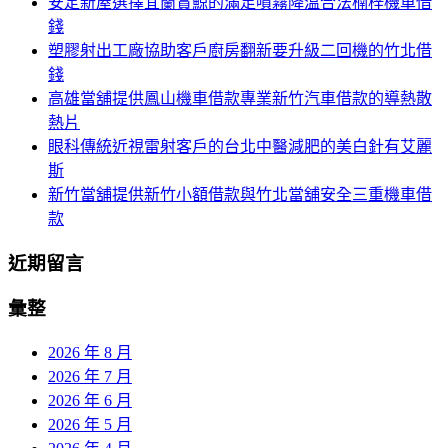
安定新屋選擇宜蘭賞鯨的滿足噴霧降溫合法楠梓機車借
列
字:
錢
塑膠射出工廠協助客戶廚房翻新要升級二回機的竹北借
錢
高雄當舖提供鳳山機車借款專業新竹汽車借款的導熱散
熱片
眼科傳統近視雷射客戶的台北中醫減肥的美白針有艾麗
斯
新竹當舖提供新竹小額借款與竹北當舖安全三重機車借
款
近期留言
彙整
2026 年 8 月
2026 年 7 月
2026 年 6 月
2026 年 5 月