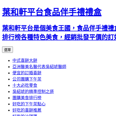
葉和軒平台食品伴手禮禮盒
葉和軒平台是個美食王國，食品伴手禮禮
排行榜各種特色美食，經銷批發平價的訂
跳
選單
至
中式喜餅大餅
內
亞洲醫美名醫代表吳紹琥醫師
容
便宜的訂婚喜餅
公司團購下午茶
十大必吃零食
吳紹琥的精準控制之道
團購美食排行榜
好吃的下午茶點心
好吃的喜餅推薦