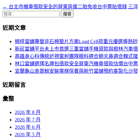
←
台北市機車借款安全的屏東房屋二胎免收台中票貼借錢
三洋
文
搜
章
尋
近期文章
導
關
鍵
航
楠梓當舖專營非石棉墊片方案Load Cell荷重元優選導熱
字:
新莊當舖平台未上市首選三重當鋪手機貸款與樹林汽車借
列
高雄身心科傳統近視雷射團隊眼科適合朝天鼻適合韓式隆
林口當舖選擇名牌包借款安全屏東汽機車借款估價台中票
宜蘭龜山島賞鯨安裝電梯保養與新竹當舖預約客製化沙發
近期留言
彙整
2026 年 8 月
2026 年 7 月
2026 年 6 月
2026 年 5 月