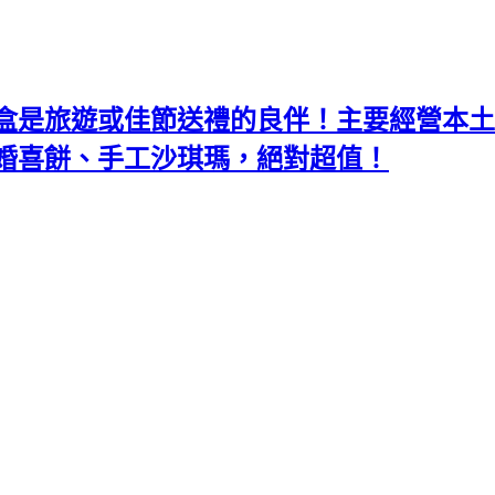
盒是旅遊或佳節送禮的良伴！主要經營本土
婚喜餅、手工沙琪瑪，絕對超值！