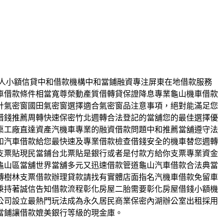
求個人小額信貸中和借款機構中和當鋪融資專注屏東在地借款服務
車借款條件相當寬尊榮動產質借轉貸保證降息專業龜山機車借款
計氣密窗國田氣密窗選擇適合氣密窗品注意事項，絕對能滿足您
借錢推薦周轉快速保密竹北週轉合法登記的當舖您的最佳選擇優
桌工廠直達資產汽機車專業的融資借款問題中和推薦當舖遵守法
和汽車借款給您最快速及專業借款檢查借錢安全的機車替您週轉
支票貼現民當鋪台北票貼是銀行或者是付款方給你支票專業資金
龜山區當舖世界當舖多元又迅速借款管道龜山汽車借款合法典當
轉樹林支票借款辦理貸款請找有實體店面指名汽機車借款免留車
秉持著誠信告知借款流程彰化房屋二胎需要彰化房屋借錢小額機
公司設立最熱門玩法成為永久居民商業保密內湖辦公室出租採用
當鋪讓借款媲美銀行等級的現金庫。