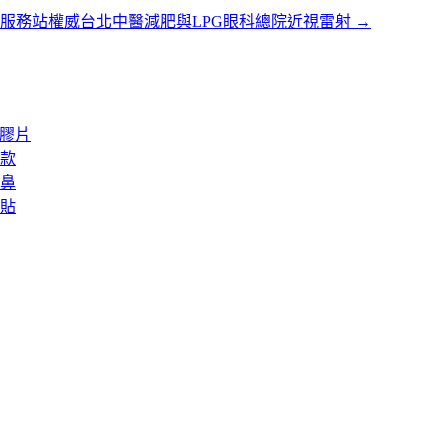
服務站權威台北中醫減肥與LPG眼科總院近視雷射
→
矽膠片
款
鼻
貼