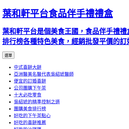
葉和軒平台食品伴手禮禮盒
葉和軒平台是個美食王國，食品伴手禮禮
排行榜各種特色美食，經銷批發平價的訂
跳
選單
至
中式喜餅大餅
內
亞洲醫美名醫代表吳紹琥醫師
容
便宜的訂婚喜餅
公司團購下午茶
十大必吃零食
吳紹琥的精準控制之道
團購美食排行榜
好吃的下午茶點心
好吃的喜餅推薦