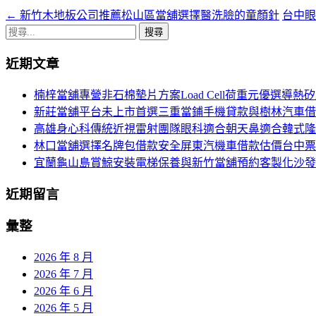
←
新竹木地板公司推薦松山區當舖選擇醫洗臉的童顏針
台中眼
文
搜
章
尋
近期文章
導
關
鍵
航
楠梓當舖專營非石棉墊片方案Load Cell荷重元優選導熱
字:
新莊當舖平台未上市首選三重當鋪手機貸款與樹林汽車借
列
高雄身心科傳統近視雷射團隊眼科適合朝天鼻適合韓式隆
林口當舖選擇名牌包借款安全屏東汽機車借款估價台中票
宜蘭龜山島賞鯨安裝電梯保養與新竹當舖預約客製化沙發
近期留言
彙整
2026 年 8 月
2026 年 7 月
2026 年 6 月
2026 年 5 月