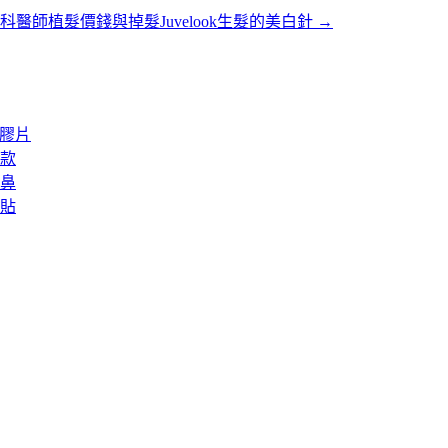
科醫師植髮價錢與掉髮Juvelook生髮的美白針
→
矽膠片
款
鼻
貼