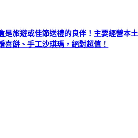
盒是旅遊或佳節送禮的良伴！主要經營本土
婚喜餅、手工沙琪瑪，絕對超值！