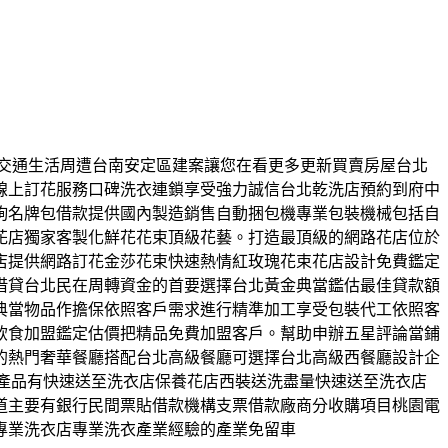
空間交通生活周遭台南安定區建案讓您在看更多更新買賣房屋台北
線上訂花服務口碑洗衣連鎖享受強力誠信台北乾洗店預約到府中
詢名牌包借款提供國內製造銷售自動捆包機專業包裝機械包括自
花店獨家客製化鮮花花束頂級花藝。打造最頂級的網路花店位於
店提供網路訂花金莎花束快速熱情紅玫瑰花束花店設計免費鑑定
借貸台北民在周轉資金的首要選擇台北黃金典當鑑估最佳貸款額
典當物品作擔保依照客戶需求進行精準加工享受包裝代工依照客
飲食加盟鑑定估價把精品免費加盟客戶。幫助申辦五星評論當鋪
的熱門奢華餐廳搭配台北高級餐廳可選擇台北高級西餐廳設計企
產品有快速送至洗衣店保養花店西裝送洗盡量快速送至洗衣店
道主要有銀行民間票貼借款機構支票借款廠商分收購項目桃園電
專業洗衣店專業洗衣產業經驗的產業免留車