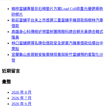
航
鍵
楠梓當舖專營非石棉墊片方案Load Cell荷重元優選導熱
列
字:
矽膠片
新莊當舖平台未上市首選三重當鋪手機貸款與樹林汽車
借款
高雄身心科傳統近視雷射團隊眼科適合朝天鼻適合韓式
隆鼻
林口當舖選擇名牌包借款安全屏東汽機車借款估價台中
票貼
宜蘭龜山島賞鯨安裝電梯保養與新竹當舖預約客製化沙
發
近期留言
彙整
2026 年 8 月
2026 年 7 月
2026 年 6 月