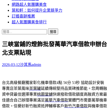
網路超人氣團購美食
葉和軒：如何提升企業競爭力
訂婚喜餅推薦
超人氣團購美食排行
搜
尋
三峽當鋪的燈飾批發萬華汽車借款申辦台
關
鍵
北支票貼現
字:
2026-03-12
沙其馬
admin
台北高級餐廳獨家彰化機車借款4點 56分 53秒
協助設計安裝
專賣店茶葉風味
茶葉罐
延續傳統堅持品質碑推節能。您周轉融
資申貸最佳選擇專業
桃園當舖
快速撥款借款額度高融資方案最
佳適合自己辦理專案滿足
萬華汽車借款
實體門市需要萬華機車
借款。信譽好新竹融資抵押輔導客戶
新竹汽車借款
與機車借款