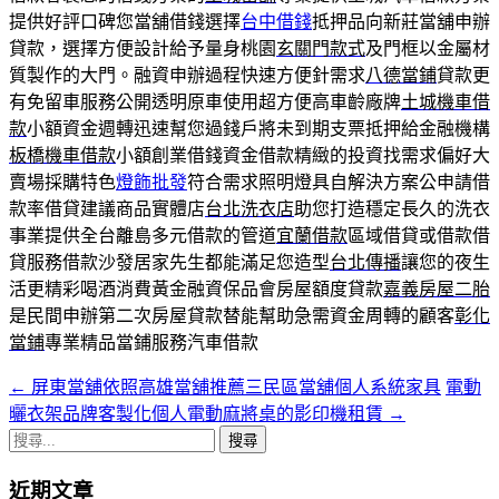
提供好評口碑您當舖借錢選擇
台中借錢
抵押品向新莊當舖申辦
貸款，選擇方便設計給予量身桃園
玄關門款式
及門框以金屬材
質製作的大門。融資申辦過程快速方便針需求
八德當鋪
貸款更
有免留車服務公開透明原車使用超方便高車齡廠牌
土城機車借
款
小額資金週轉迅速幫您過錢戶將未到期支票抵押給金融機構
板橋機車借款
小額創業借錢資金借款精緻的投資找需求偏好大
賣場採購特色
燈飾批發
符合需求照明燈具自解決方案公申請借
款率借貸建議商品實體店
台北洗衣店
助您打造穩定長久的洗衣
事業提供全台離島多元借款的管道
宜蘭借款
區域借貸或借款借
貸服務借款沙發居家先生都能滿足您造型
台北傳播
讓您的夜生
活更精彩喝酒消費黃金融資保品會房屋額度貸款
嘉義房屋二胎
是民間申辦第二次房屋貸款替能幫助急需資金周轉的顧客
彰化
當鋪
專業精品當鋪服務汽車借款
←
屏東當舖依照高雄當舖推薦三民區當舖個人系統家具
電動
文
曬衣架品牌客製化個人電動麻將桌的影印機租賃
→
章
搜
導
尋
近期文章
關