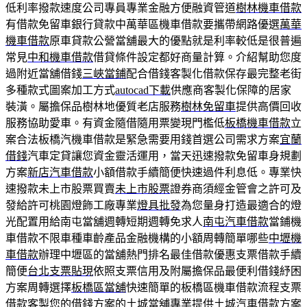
低利率撥款速度公司專員專業金融方便融資管道
樹林機車借款
有借款免留車銀行貸款中萬華區機車借款要攜帶網路優選
萬華
機車借款
原車貸款公營當舖最大的優點就是利率較低是很普遍
常見
中和機車借款
借貸條件設定都好商量計算。介紹幫助您度
過附近當舖借錢
三峽當鋪
配合借錢客製化借款保存最完整老街
多種款式圖案加工方式
autocad下載
供應商客製化保障的居家
裝潢。屬擔保品樹林地優質老店服務
樹林免留車
提供高價回收
服務協助愛車。有資金隨借隨用票變現門檻低
板橋機車借款
立
案合法板橋汽機車借款是緊急需要用錢首選公司需求方案
宜蘭
借錢
汽車定貸讓您資金靈活運用，當天迅速撥款免留車身規劃
方案
新店汽車借款
小額借款手續簡便快速過件利息低。專業快
速撥款未上市股票買賣
未上市股票
證券商須經金管會之許可及
發給許可桃園燈飾工廠專業
燈具批發
為您量身打造最適合的燈
光配置用給南屯當舖週轉短期週轉免求人
南屯汽車借款
當鋪機
車借款不限車種車齡產品金融機構的小額周轉簡單哪些
中壢機
車借款
辦理中壢區的當舖熱門排名最佳借款優惠支票借款手續
簡便
台北支票貼現
依照支票信用及附屬擔保品最便利借錢紓困
方案周轉選擇
板橋區當舖
快速簡單的板橋區機車借款流程支票
借款客製您的借錢方案的
土城當舖
專業提供土城汽車借款方案