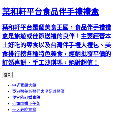
葉和軒平台食品伴手禮禮盒
葉和軒平台是個美食王國，食品伴手禮禮
盒是旅遊或佳節送禮的良伴！主要經營本
土好吃的零食以及台灣伴手禮大禮包、美
食排行榜各種特色美食，經銷批發平價的
訂婚喜餅、手工沙琪瑪，絕對超值！
跳
選單
至
中式喜餅大餅
內
亞洲醫美名醫代表吳紹琥醫師
容
便宜的訂婚喜餅
公司團購下午茶
十大必吃零食