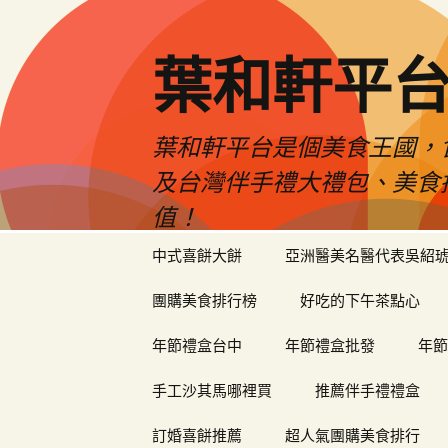
葉和軒平
葉和軒平台是個美食王國，
及台灣伴手禮大禮包、美食
值！
跳
中式喜餅大餅
亞洲醫美名醫代表吳紹
至
內
團購美食排行榜
好吃的下午茶點心
容
年節禮盒台中
年節禮盒批發
年節
手工沙其馬哪裡買
推薦伴手禮禮盒
訂婚喜餅推薦
超人氣團購美食排行