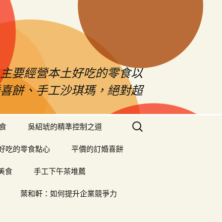
！主要經營本土好吃的零食以
婚喜餅、手工沙琪瑪，絕對超
搜
食
吳紹琥的精準控制之道
尋
關
好吃的零食點心
平價的訂婚喜餅
鍵
字:
美食
手工下午茶堆薦
葉和軒：如何提升企業競爭力