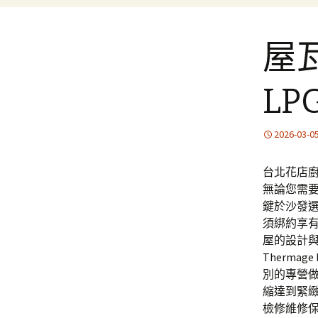
屋
L
2026-03-0
台北花店廚
無論您需
鍵於沙發
須綁約享
屋的設計
Therm
別的專營
縮達到緊
檢修維修保