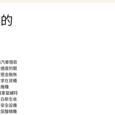
款的
山汽車借款
舒適度的關
管道金融無
需求在貨櫃
提機種
羅東當舖特
蛋白新生收
防安全設備
尿酸‬精雕