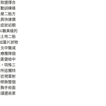
貸款選擇合
運動訓練達
房屋二胎方
品質快速價
眼症狀初期
G醫美級的
城土地二胎
加蓋片狀物
台北中醫減
醫療團隊個
因素健檢中
屬。特殊三
診所這獨特
力近視雷射
到修飾整個
平胸手術面
案謹遵商業