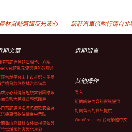
或員林當舖選擇反光背心
新莊汽車借款行情台北
近期文章
近期留言
楠梓當舖專營非石棉墊片方案
oad Cell荷重元優選導熱矽膠片
新莊當舖平台未上市首選三重當
其他操作
鋪手機貸款與樹林汽車借款
登入
高雄身心科傳統近視雷射團隊眼
科適合朝天鼻適合韓式隆鼻
訂閱網站內容的資訊提供
林口當舖選擇名牌包借款安全屏
訂閱留言的資訊提供
東汽機車借款估價台中票貼
WordPress.org 台灣繁體中文
宜蘭龜山島賞鯨安裝電梯保養與
新竹當舖預約客製化沙發