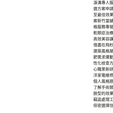
淚溝專人
適方案申
至最佳效
案新竹當
格服務專
乾眼症治療
高效美容
借盡在飛秒
建築風格
肥需求運
性化檢查
心職業新
洋家電維
個人風格
了解手術
臉型的效
竊盜處理
保密選擇