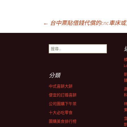
文
←
台中票貼借錢代償的cnc車床
章
搜
尋
導
關
鍵
L
字:
航
分類
中式喜餅大餅
列
便宜的訂婚喜餅
公司團購下午茶
十大必吃零食
團購美食排行榜