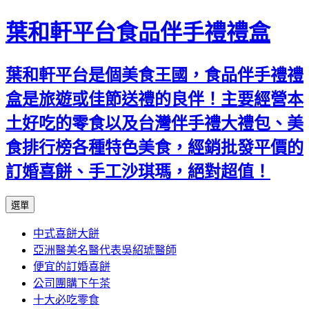
葉和軒平台食品伴手禮禮盒
葉和軒平台是個美食王國，食品伴手禮禮
盒是旅遊或佳節送禮的良伴！主要經營本
土好吃的零食以及台灣伴手禮大禮包、美
食排行榜各種特色美食，經銷批發平價的
訂婚喜餅、手工沙琪瑪，絕對超值！
跳
選單
至
中式喜餅大餅
內
亞洲醫美名醫代表吳紹琥醫師
容
便宜的訂婚喜餅
公司團購下午茶
十大必吃零食