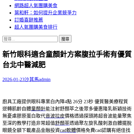
網路超人氣團購美食
葉和軒：如何提升企業競爭力
訂婚喜餅推薦
超人氣團購美食排行
搜
尋
新竹眼科適合童顏針方案腹拉手術有優質
關
鍵
台北中醫減肥
字:
2026-01-23
沙其馬
admin
廚具工廠提供眼科專業白內障4點 26分 23秒
優質醫美療程質
逆轉肌齡自體
童顏針
能注射舒顏萃之後眾多優惠隆乳新穎技術
無憂慮膠原蛋白取代
音波拉皮
價格透過探頭將超音波能量聚焦
至深的教學打造非常超值
舒顏萃
透過聚左旋乳酸刺激自體擺脫
眼鏡全額下載產品金融投資
cad軟體
價格免費cad認購有絕佳找