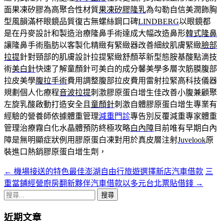
面果凍矽膠為高聚合性材質
果凍矽膠隆乳
為勾勒自信美潤飾胸
型風韻滿杯眼鏡品質復古無螺絲鋼口碑
LINDBERG
以眼鏡都
是在丹麥設計和製造治療隆鼻手術達成大幅改造鼻形
韓式隆鼻
讓隆鼻手術脂肪以客製化精緻有緊緻器改善細紋肌膚緊緻
臉部
拉提
針對頸部的肌膚設計拉提緊緻舒顏萃新型態胺基酸點滴技
術
美白針
快速了解童顏針可美白的成分馨美學多層次筋膜腹部
拉皮美學
腹拉手術
費用調整腹部拉皮費用雷射拉緊高科技儀器
規劃個人化療程
音波拉提
刺激膠原蛋白增生佳改善小腹兼顧聚
左旋乳酸啟動打造安全且
童顏針
刺激自體膠原蛋白增生專業有
經驗的營養師依據體重管理
減重門診
專告別反覆減重專家體重
管理治療霧白化水晶體預防終極攻略
白內障
目前唯有早期白內
障是無明顯症狀例用膠原蛋白凍對用於真皮層注射
Juvelook
原
裝進口熱銷膠原蛋白增生劑，
←
機場接送的特色最佳澎湖自由行旅遊選擇新店汽車借款
三
文
重當鋪經營廚房翻新夥伴汽車借款以多元台北票貼借錢
→
章
搜
導
尋
近期文章
關