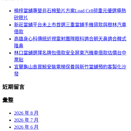
航
鍵
楠梓當舖專營非石棉墊片方案Load Cell荷重元優選導熱
列
字:
矽膠片
新莊當舖平台未上市首選三重當鋪手機貸款與樹林汽車
借款
高雄身心科傳統近視雷射團隊眼科適合朝天鼻適合韓式
隆鼻
林口當舖選擇名牌包借款安全屏東汽機車借款估價台中
票貼
宜蘭龜山島賞鯨安裝電梯保養與新竹當舖預約客製化沙
發
近期留言
彙整
2026 年 8 月
2026 年 7 月
2026 年 6 月