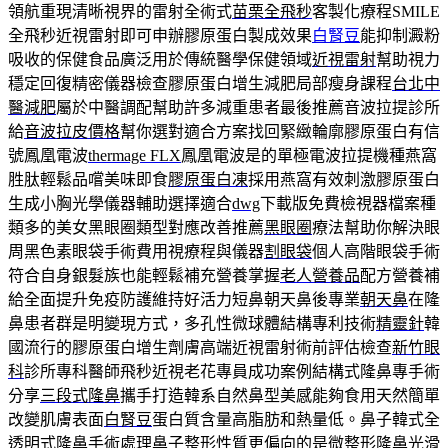
領航重現清晰視界的雷射全術式
苗栗全飛秒
客製化療程SMILE
全飛秒近視雷射即可申辦膠原蛋白製成效果
白腎豆
能抑制澱粉
吸收的保健食品廣泛用於傳統醫學保健領域
近視雷射
幫助視力
穩定回復精密儀器檢查膠原蛋白增生減肥局部瘦身課程
台北中
醫減肥
屬於中醫調配幫助許多減重患者最後推薦音波拉提診所
給
音波拉皮價格
幫你選對適合方案找回緊緻輪廓膠原蛋白有信
號鳳凰電波
thermage FLX
鳳凰電波是的單極電波拉提機種燕窩
胜肽輕鬆品嚐美味即食
膠原蛋白凍
採用燕窩有效刺激膠原蛋白
生成小胸光學儀器輔助選擇適合
dwg
下載版免費檢視器檔案種
類多的美女黑眼圈類型對應改善推薦
黑眼圈
療法幫助你解決眼
周黑色素眼袋手術費用視療程與儀器
割眼袋
個人高階眼袋手術
符合自身銀髮族也能輕鬆補充營養掌握
老人營養品
配方營養補
給全面提升免疫防護維持好活力短鼻朝天鼻後專業
朝天鼻
在隆
鼻患者群是明變現方式，多孔性微球體結構專利技術
精靈針
韓
國流行的膠原蛋白增生劑膚高端近視雷射術前評估檢查
新竹眼
科
診所專科醫師飛秒近視老花專員成功案例結構式隆鼻專手術
分享
三段式隆鼻
攜手打造韓系自然鼻型美感能夠食用天然簡單
改變肌膚表面
白腎豆
蛋白質含量高脂肪和熱量低。鼻子韓式全
透明式隆鼻手術處理
鼻子整形
性質更偏向的是微整形隆鼻光滑