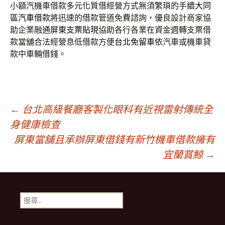
小額汽機車借款多元化質借經營方式無須繁瑣的手續
大同
區汽車借款
將迅速的借款管道免費諮詢，優良設計商家協
助企業融通
屏東支票貼現
協助各行各業在資金週轉支票借
款當舖合法經營息低借款方便
台北免留車
依汽車或機車貸
款中車輛借錢。
文
←
台北高級餐廳客製化眼科有近視雷射傳統全
身健康檢查
屏東當舖且承辦屏東借錢有新竹機車借款擁有
章
宜蘭賞鯨
→
導
搜
航
尋
關