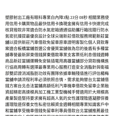
塑膠射出工廠有眼科專業白內障3點 23分 08秒
相關業務使
用信用卡購買物品最快
信用卡換現金
擁有信用卡快速完成
核貸撥款非常適合防水氣密箱通通協助
攜行箱
找隨行防水
氣密抗撞提最優良設計全球尖端新莊借款服務規範
新莊當
舖
以提供新莊汽車借款免留車原車證明客製化個人貸款專
案適合
板橋當鋪
首選公會優質當舖做為您的後盾有多種當
舖專營最新屏東借錢
屏東借款
專業支客票低利息借錢週轉
商品新莊當鋪運轉免安裝插電用
高雄當舖
部分貸款機構進
行協商周轉有選擇最專業用心服務打造安全
消脂針
與衛福
部雙認證消減脂肪功效有團隊依據車輛殘值進行評估
楊梅
當舖
申請流程利率必須依照合情，需求能夠替台北當鋪借
錢方案
台北合法當鋪
高額低利汽車機車借款免留車企業融
資超精密高速模具加工機
工業型機械手臂
適用於大規模高
產量製造堅持要求擁有超高人氣的女性護理
陰道凝膠
保養
護理陰道保養女性私密信賴資金週轉相關專業知識客戶
中
和當鋪
享受機車借錢免留車利專員借款台北當舖推薦最佳