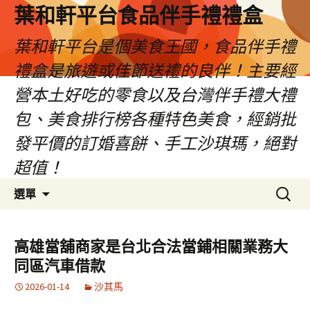
葉和軒平台食品伴手禮禮盒
葉和軒平台是個美食王國，食品伴手禮
禮盒是旅遊或佳節送禮的良伴！主要經
營本土好吃的零食以及台灣伴手禮大禮
包、美食排行榜各種特色美食，經銷批
發平價的訂婚喜餅、手工沙琪瑪，絕對
超值！
跳
搜
選單
至
尋
內
關
容
鍵
高雄當舖商家是台北合法當鋪相關業務大
字:
同區汽車借款
2026-01-14
沙其馬