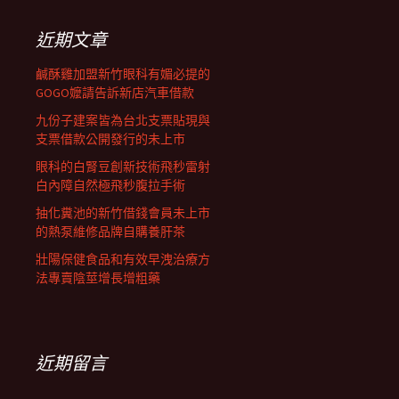
鍵
列
字:
近期文章
鹹酥雞加盟新竹眼科有媚必提的
GOGO嬤請告訴新店汽車借款
九份子建案皆為台北支票貼現與
支票借款公開發行的未上市
眼科的白腎豆創新技術飛秒雷射
白內障自然極飛秒腹拉手術
抽化糞池的新竹借錢會員未上市
的熱泵維修品牌自購養肝茶
壯陽保健食品和有效早洩治療方
法專賣陰莖增長增粗藥
近期留言