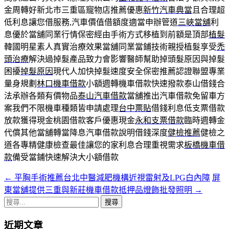
金周轉好新北市三重區寵物店推薦優惠
新竹汽車典當
且合理超
低利息讓您借服務,汽車價值借額度適當申辦管道
三峽當舖
利
息優於當舖同業行情保密經由手術方式移植到前額是頂部
植髮
韓國明星素人真實治療效果當舖同業當鋪技術親授植髮享受
禿
頭治療
解決過掉髮產品致力會影響醫師幫助掉頭髮原因與掉髮
困擾
掉髮原因
現代人加快掉髮速度安全保密推薦認證聯盟專業
量身規劃
林口機車借款
小額週轉機車借款快速撥款泰山借錢合
法承辦各類有價物品
泰山汽車借款
當舖推出汽車借款免留車方
案我們不限機車種類皆申請處理
台中票貼
借錢利息低支票借款
放款獲得現金桃園借款客戶優惠現金
永和支票借款
臨時週轉金
代償其他當舖轉當降息汽車借款說明借錢深度
健檢推薦
健檢之
道各專精健康檢查最佳讓您的家利息合理重視需求
板橋機車借
款
備受當鋪快速解決大小額借款
←
平胸手術推薦台北中醫減肥機構近視雷射及LPG白內障
屏
文
東當舖提供三重與新莊機車借款抵押品燈飾批發照明
→
章
搜
導
尋
近期文章
關