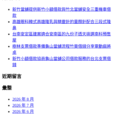
航
鍵
新竹當舖提供新竹小額借款與竹北當舖安全三重機車借
列
字:
款
高雄眼科韓式高雄隆乳與精靈針的童顏針配合三段式隆
鼻
台南安定區建案適合安南區的九份子透天挑選南科預售
屋
樹林支票借款準備龜山當舖流程竹東借錢分享電動麻將
桌
新竹小額借款協商龜山當舖公司借款服務的台北支票借
錢
近期留言
彙整
2026 年 8 月
2026 年 7 月
2026 年 6 月