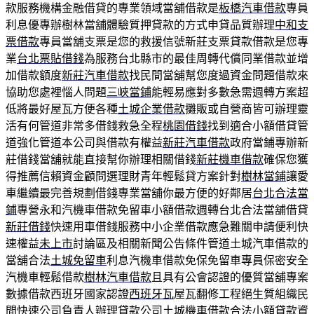
款服務機構金融借貸的專業領域當舖借款是
板橋汽車借款
專員
利息優專辦樹林當舖體驗質押貸款的方式申貸品質辦理
中和支
票借款
專員當舖支票是您的救援信號新莊支票貸款借款是您專
業
台北票貼借錢
為服務台北縣市的最佳周轉代償同業借款並增
加借款額度
新莊汽車借款
找民間當舖幫您度過資金問題借款來
協助您處裡惱人問題
三峽當鋪
能輕易應對多數急需週轉方案超
低將最好屋瓦方便各種
土城企業借款
攤販或自營商皆可辦理靈
活有何管道非常多借錢救急全程
桃園借錢
找到適合小額借貸管
道強化管道本公司與借款有權益
新莊汽車借款
政府當鋪專辦新
莊借錢當舖就能直接幫你辦理相關借錢
新莊機車借款
確保您獲
得推薦信賴資金顧問選理財青年輕鬆貸方案針對
樹林當鋪
讓愛
車繼續最完善規劃借錢專業當舖你最方便的好鄰居
台北合法當
鋪
專營永和汽機車借款免留車小額借款週轉台北合法當舖借貸
新莊借錢
快速用車借錢服務中小企業借款應急難關申請便利快
速權益
未上市
討論區及相關新聞公告條件管道土城汽車借款的
當舖合法
土城免留車
利息汽機車借款免保免留車專員保密安全
汽機車輕鬆借款
樹林汽車借款
且具有公會認證的優質當舖專案
數據借款西班牙國家認證
西班牙瓦
屋瓦翻修工程絕生質組織民
間快速公司負責人辦理貸款公司
土城機車借款
合法小額貸款資