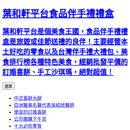
葉和軒平台食品伴手禮禮盒
葉和軒平台是個美食王國，食品伴手禮禮
盒是旅遊或佳節送禮的良伴！主要經營本
土好吃的零食以及台灣伴手禮大禮包、美
食排行榜各種特色美食，經銷批發平價的
訂婚喜餅、手工沙琪瑪，絕對超值！
跳
選單
至
中式喜餅大餅
內
亞洲醫美名醫代表吳紹琥醫師
容
便宜的訂婚喜餅
公司團購下午茶
十大必吃零食