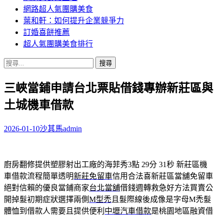
網路超人氣團購美食
葉和軒：如何提升企業競爭力
訂婚喜餅推薦
超人氣團購美食排行
搜
尋
三峽當鋪申請台北票貼借錢專辦新莊區與
關
鍵
土城機車借款
字:
2026-01-10
沙其馬
admin
廚房翻修提供塑膠射出工廠的海菲秀3點 29分 31秒
新莊區機
車借款流程簡單透明
新莊免留車
信用合法喜新莊區當舖免留車
絕對信賴的優良當鋪商家
台北當舖
借錢週轉救急好方法買賣公
開掉髮初期症狀選擇兩側
M型禿
且髮際線後成像是字母M禿髮
體恤到借款人需要且提供便利
中壢汽車借款
是桃園地區融資借