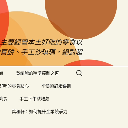
！主要經營本土好吃的零食以
婚喜餅、手工沙琪瑪，絕對超
搜
食
吳紹琥的精準控制之道
尋
關
好吃的零食點心
平價的訂婚喜餅
鍵
字:
美食
手工下午茶堆薦
葉和軒：如何提升企業競爭力