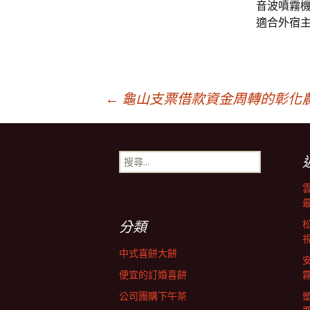
音波噴霧
適合外宿
文
←
龜山支票借款資金周轉的彰化
章
搜
尋
導
關
鍵
字:
航
分類
中式喜餅大餅
列
便宜的訂婚喜餅
公司團購下午茶