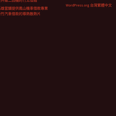
要升級二回機的竹北借錢
WordPress.org 台灣繁體中文
高雄當舖提供鳳山機車借款專業
新竹汽車借款的導熱散熱片