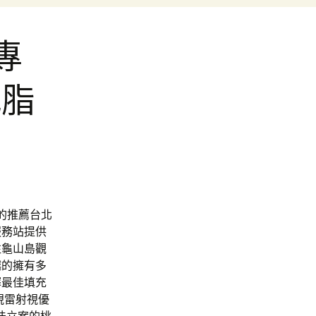
專
減脂
求的推薦台北
服務站提供
往龜山島觀
越的擁有多
擇最佳填充
近視雷射視優