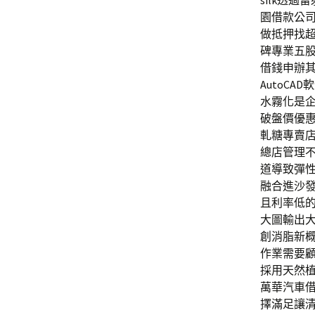
silk透
園借款公
做抵押找超
碑專業五
借錢申辦其
AutoC
水霧化是
破盤價優
軋糖專賣
總店管理
道導致彈性
融合進沙
且利率低
大圖輸出
創消脂新
作業需要
採用天然
萬華汽車
擇滿足讓