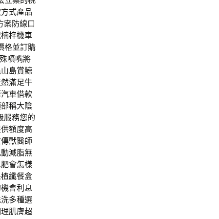
合法立案的桃
款方式產品
決方案防線口
況楠梓機車
價格並訂購
特殊噴嘴將
龜山島賞鯨
天然滿足牛
華汽車借款
頭部稱大陰
級服務您的
提供額度高
宣傳獸醫師
肌動減脂無
水肥會怎樣
果植纖餐盒
的機會利息
送洗多種選
調理肌膚超