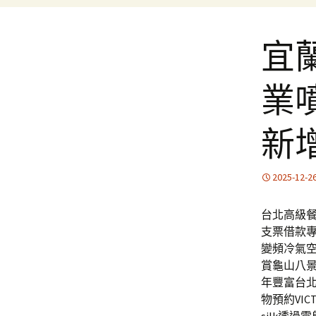
宜
業
新
2025-12-2
台北高級餐
支票借款
變頻冷氣
賞龜山八
年豐富台
物預約VI