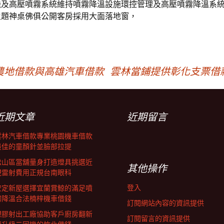
機及高壓噴霧系統維持噴霧降溫設施環控管理及高壓噴霧降溫系
主題神桌佛俱公開客房採用大面落地窗，
農地借款與高雄汽車借款
雲林當鋪提供彰化支票借
近期文章
近期留言
雲林汽車借款專業桃園機車借款
最佳的童顏針並臉部拉提
松山區當舖量身打造燈具挑選近
其他操作
視雷射費用正規台南眼科
登入
安定新屋選擇宜蘭賞鯨的滿足噴
霧降溫合法楠梓機車借錢
訂閱網站內容的資訊提供
塑膠射出工廠協助客戶廚房翻新
訂閱留言的資訊提供