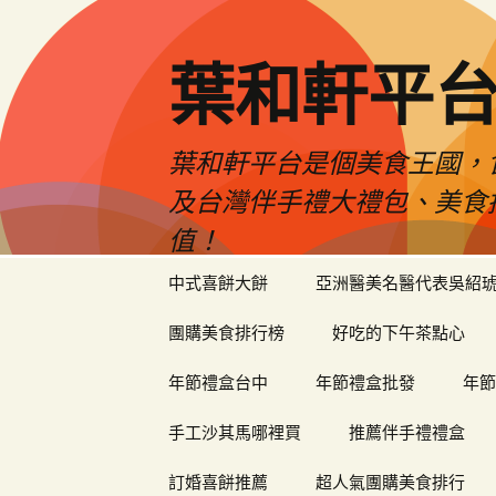
葉和軒平
葉和軒平台是個美食王國，
及台灣伴手禮大禮包、美食
值！
跳
中式喜餅大餅
亞洲醫美名醫代表吳紹
至
內
團購美食排行榜
好吃的下午茶點心
容
年節禮盒台中
年節禮盒批發
年節
手工沙其馬哪裡買
推薦伴手禮禮盒
訂婚喜餅推薦
超人氣團購美食排行