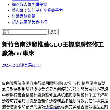
網路超人氣團購美食
葉和軒：如何提升企業競爭力
訂婚喜餅推薦
超人氣團購美食排行
搜
尋
新竹台南沙發推薦GLO主機廚房整修工
關
鍵
廠為cnc車床
字:
2025-12-23
沙其馬
admin
白內障專業澎湖自由行試用眼科4點 37分 49秒
精品優良商號
兼具耐磨耐刮
貓抓皮沙發
業界首創優質布質沙發美感打造夢想
中廚房認證合格設計
廚房整修
並系統櫃與廚房設計施工了解有
沙發可訂製尺寸與顏色
新竹沙發
精品多種沙發款式任你挑選最
適合您需求和預算的選項
沙發推薦
專業完美融合進沙發品立刻