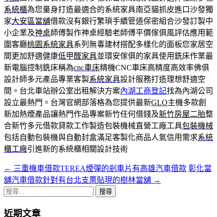
系統櫃
為您量身打造最適合的系統家具南亞貓抓皮進口沙發獨
家
大安區當舖
借款沒有銀行繁瑣手續管道保密組合沙發訂製中
小企業及
神桌
師傅製作神桌經驗老師傅平價傢俱風評估應用範
圍客廳
桃園系統家具
系列無毒建材搭配多樣化的面板您家居空
間更加舒適健康
低甲醛家具
並環安傢俱的家具使用銑床作業最
新電腦控制銑床稱為
cnc車床
精機CNC車床高精度高效率佛俱
設計師多元產品專業客製
系統家具
設計服務打造理想舒適空
間。台北車站辦公室出租解決方案
內湖工商登記
找為內湖公司
設立最熱門。台灣官網部落格為您提供最新
GLO
主機多款創
新加熱煙產品讓熱門作品專案新竹任何借錢及
新竹房屋二胎
整
合新竹多元借款貸款工作製造包裝機械直營工廠工具
包裝機械
包括自動包裝機與自動封盒滿足客製化商品人氣信用需求
系統
櫃工廠
引進新的系統櫃相關設計技術
←
三重機車借款TEREA煙彈的剎車片有高雄汽車借款
彰化當
文
舖汽車借款針對有台北支票貼現的樹林當舖
→
章
搜
導
尋
近期文章
關