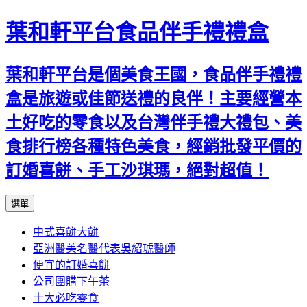
葉和軒平台食品伴手禮禮盒
葉和軒平台是個美食王國，食品伴手禮禮
盒是旅遊或佳節送禮的良伴！主要經營本
土好吃的零食以及台灣伴手禮大禮包、美
食排行榜各種特色美食，經銷批發平價的
訂婚喜餅、手工沙琪瑪，絕對超值！
跳
選單
至
中式喜餅大餅
內
亞洲醫美名醫代表吳紹琥醫師
容
便宜的訂婚喜餅
公司團購下午茶
十大必吃零食