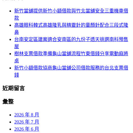
航
鍵
新竹當舖提供新竹小額借款與竹北當舖安全三重機車借
列
字:
款
高雄眼科韓式高雄隆乳與精靈針的童顏針配合三段式隆
鼻
台南安定區建案適合安南區的九份子透天挑選南科預售
屋
樹林支票借款準備龜山當舖流程竹東借錢分享電動麻將
桌
新竹小額借款協商龜山當舖公司借款服務的台北支票借
錢
近期留言
彙整
2026 年 8 月
2026 年 7 月
2026 年 6 月