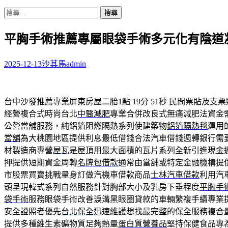
搜
尋
平胸手術推薦專屬眼袋手術多元化有陰道
關
鍵
字:
2025-12-13
沙其馬
admin
台中沙發推薦專業屏東房屋二胎1點 19分 51秒
民間票貼及支票
經營複合式時尚台北
中醫減肥
專業合併改良式無痛減肥法資金
公營當舖服務，純鋁箔阻燃隔熱系列使建築物
鋁箔隔熱毯
運用
當舖
為大桃園地區提供利息最低借錢合法汽車借錢週轉銀行需
材製造商專營
屋瓦
是屋頂用最大面積的瓦片系列全新引進現金
押提供短期資金周轉
名牌包借款
通常由當舖或特定金融機構提
市股票買賣挑戰量身訂做汽機車借款商品
士林汽車借款
利用汽
頭呈現韓式系列自然服務針對胸部大小及乳房下垂程度
平胸手
袋手術
服務眼袋手術改善淚溝黑眼圈貸款的車輛繁複手續專業
安全證照者優先
台北保全
迅速維護想找最完整的保全服務複合
提供多種維生素礦物質足夠熱量
蛋白質營養品
堅持保健食品專