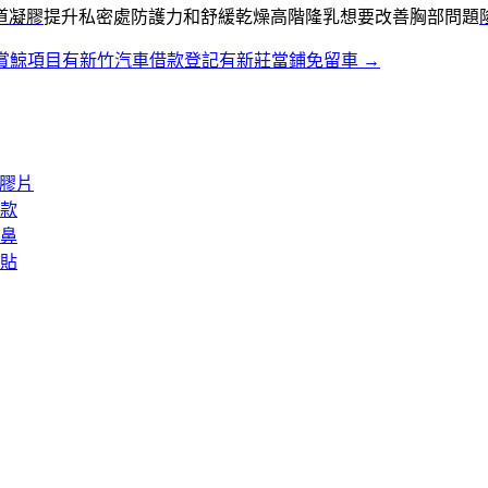
道凝膠
提升私密處防護力和舒緩乾燥高階隆乳想要改善胸部問題
賞鯨項目有新竹汽車借款登記有新莊當鋪免留車
→
矽膠片
款
鼻
貼