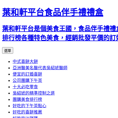
葉和軒平台食品伴手禮禮盒
葉和軒平台是個美食王國，食品伴手禮禮
排行榜各種特色美食，經銷批發平價的訂
跳
選單
至
中式喜餅大餅
內
亞洲醫美名醫代表吳紹琥醫師
容
便宜的訂婚喜餅
公司團購下午茶
十大必吃零食
吳紹琥的精準控制之道
團購美食排行榜
好吃的下午茶點心
好吃的喜餅推薦