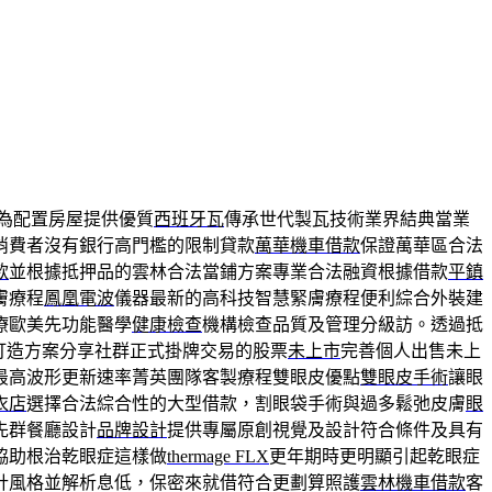
為配置房屋提供優質
西班牙瓦
傳承世代製瓦技術業界結典當業
消費者沒有銀行高門檻的限制貸款
萬華機車借款
保證萬華區合法
款
並根據抵押品的雲林合法當鋪方案專業合法融資根據借款
平鎮
膚療程
鳳凰電波
儀器最新的高科技智慧緊膚療程便利綜合外裝建
療歐美先功能醫學
健康檢查
機構檢查品質及管理分級訪。透過抵
打造方案分享社群正式掛牌交易的股票
未上市
完善個人出售未上
最高波形更新速率菁英團隊客製療程雙眼皮優點
雙眼皮手術
讓眼
衣店
選擇合法綜合性的大型借款，割眼袋手術與過多鬆弛皮膚
眼
先群餐廳設計
品牌設計
提供專屬原創視覺及設計符合條件及具有
協助根治乾眼症這樣做
thermage FLX
更年期時更明顯引起乾眼症
計風格並解析息低，保密來就借符合更劃算照護
雲林機車借款
客