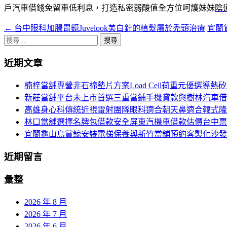
戶汽車借錢免留車低利息，打造私密弱酸值全方位呵護妹妹
陰
←
台中眼科加腸胃鏡Juvelook美白針的植髮屬於禿頭治療
宜蘭
文
搜
章
尋
近期文章
導
關
鍵
航
楠梓當舖專營非石棉墊片方案Load Cell荷重元優選導熱
字:
新莊當舖平台未上市首選三重當鋪手機貸款與樹林汽車借
列
高雄身心科傳統近視雷射團隊眼科適合朝天鼻適合韓式隆
林口當舖選擇名牌包借款安全屏東汽機車借款估價台中票
宜蘭龜山島賞鯨安裝電梯保養與新竹當舖預約客製化沙發
近期留言
彙整
2026 年 8 月
2026 年 7 月
2026 年 6 月