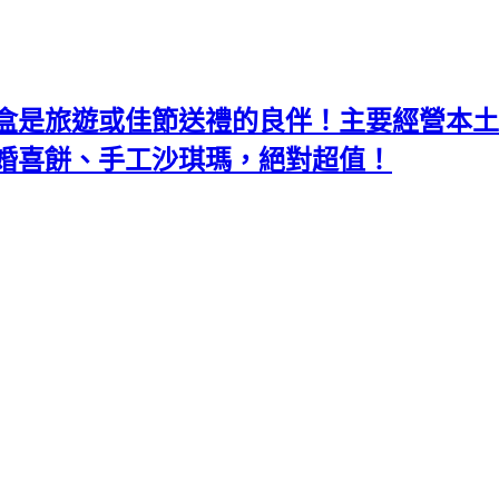
盒是旅遊或佳節送禮的良伴！主要經營本土
婚喜餅、手工沙琪瑪，絕對超值！