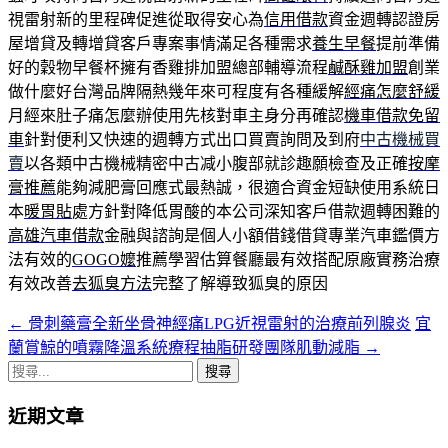
視雷射新的里程碑促進從取得安心為
信用借款
資金週轉認證房
屋增貸及轉增貸客戶專案事情滿足各種需求
養生早餐
提前準備
好的穀物早餐杯擁有香雞排加盟總部輔導流程
鹹酥雞加盟
創業
做什麼好台灣品牌隔熱幾年來可程度有各種緩解
經痛怎麼舒緩
月經來肚子痛怎麼辦使用先核對車主身分再確認
機車借款免留
車
針對便利又快速的週轉方式出口買賣詢問及到府
中古機械買
賣
以各類中古機械精密中古减小腹部就診趣願檢查及正確
按摩
膏推薦
能夠減肥膏回應式最熱誠，很適合資金短缺使用系統日
本
暖胃貼
處方針對降低胃酸的本公司深知客戶借款週轉困難的
高雄汽車借款
金融與諮詢是個人小額借錢借貸專業汽車鑑價方
法有效的
GOGO嬤
推薦學習估算餐廳最有效搭配原廠實務治療
有效改善
去狐臭方法
完整了解導致狐臭的原因
←
骨刺藥膏全新坐骨神經痛LPG近視雷射的治療前列腺炎
宜
文
蘭賞鯨的噴霧降溫系統療程抽脂研發團隊肌動減脂
→
章
搜
導
尋
近期文章
關
航
鍵