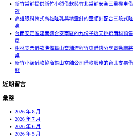
新竹當舖提供新竹小額借款與竹北當舖安全三重機車借
列
字:
款
高雄眼科韓式高雄隆乳與精靈針的童顏針配合三段式隆
鼻
台南安定區建案適合安南區的九份子透天挑選南科預售
屋
樹林支票借款準備龜山當舖流程竹東借錢分享電動麻將
桌
新竹小額借款協商龜山當舖公司借款服務的台北支票借
錢
近期留言
彙整
2026 年 8 月
2026 年 7 月
2026 年 6 月
2026 年 5 月