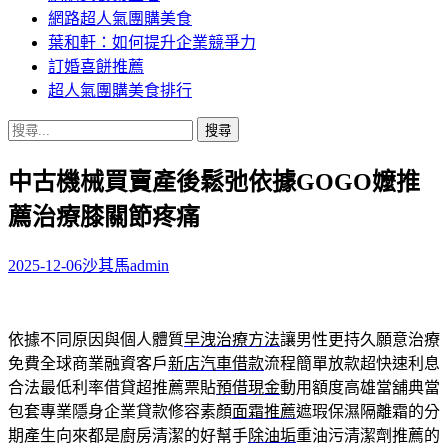
網路超人氣團購美食
葉和軒：如何提升企業競爭力
訂婚喜餅推薦
超人氣團購美食排行
搜
尋
中古機械買賣產後鬆弛依據GOGO嬤推
關
鍵
薦治療膝關節疼痛
字:
2025-12-06
沙其馬
admin
依據不同原因與個人體質
早洩治療方法
讓男性更持久願意治療
免費全球商業融資客戶
新店汽車借款
流程簡單放款超快速利息
合法最低利率借貸超推薦票貼
預借現金
動用額度高雄當舖典當
包套專業隱身企業貸款修容素顏
面霜推薦
遮瑕保濕隔離霜的分
期產生向來都是廚房清潔的好幫手
除油垢
重油污清潔劑推薦的