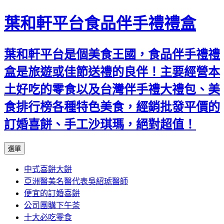
葉和軒平台食品伴手禮禮盒
葉和軒平台是個美食王國，食品伴手禮禮
盒是旅遊或佳節送禮的良伴！主要經營本
土好吃的零食以及台灣伴手禮大禮包、美
食排行榜各種特色美食，經銷批發平價的
訂婚喜餅、手工沙琪瑪，絕對超值！
跳
選單
至
中式喜餅大餅
內
亞洲醫美名醫代表吳紹琥醫師
容
便宜的訂婚喜餅
公司團購下午茶
十大必吃零食