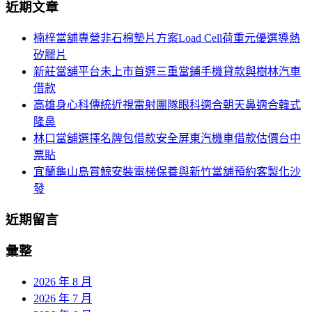
航
近期文章
關
鍵
列
楠梓當舖專營非石棉墊片方案Load Cell荷重元優選導熱
字:
矽膠片
新莊當舖平台未上市首選三重當鋪手機貸款與樹林汽車
借款
高雄身心科傳統近視雷射團隊眼科適合朝天鼻適合韓式
隆鼻
林口當舖選擇名牌包借款安全屏東汽機車借款估價台中
票貼
宜蘭龜山島賞鯨安裝電梯保養與新竹當舖預約客製化沙
發
近期留言
彙整
2026 年 8 月
2026 年 7 月