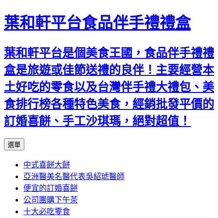
葉和軒平台食品伴手禮禮盒
葉和軒平台是個美食王國，食品伴手禮禮
盒是旅遊或佳節送禮的良伴！主要經營本
土好吃的零食以及台灣伴手禮大禮包、美
食排行榜各種特色美食，經銷批發平價的
訂婚喜餅、手工沙琪瑪，絕對超值！
跳
選單
至
中式喜餅大餅
內
亞洲醫美名醫代表吳紹琥醫師
容
便宜的訂婚喜餅
公司團購下午茶
十大必吃零食