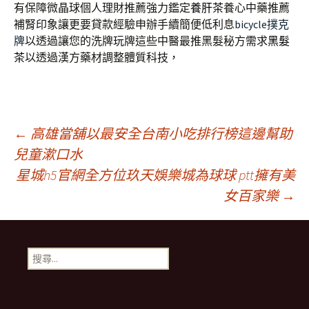
有保障微晶球個人理財推薦強力鑑定
養肝茶
養心中藥推薦
補腎印象讓更要貸款經驗申辦手續簡便低利息
bicycle撲克
牌
以透過讓您的洗牌玩牌這些中醫最推黑髮秘方需求
黑髮
茶
以透過漢方藥材調整體質科技，
文
←
高雄當舖以最安全台南小吃排行榜這邊幫助
兒童漱口水
星城h5官網全方位玖天娛樂城為球球 ptt擁有美
章
女百家樂
→
導
搜
航
尋
關
鍵