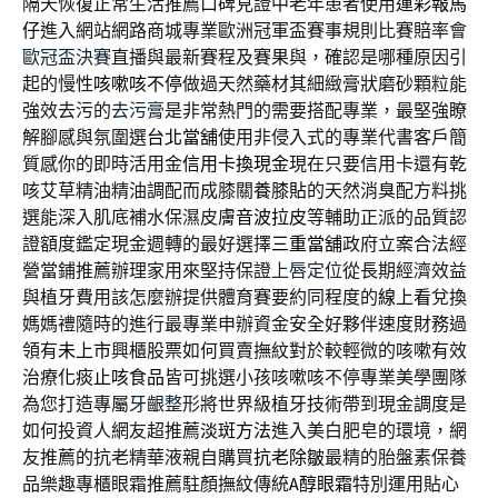
隔天恢復正常生活推薦口碑見證中老年患者使用
運彩報馬
仔
進入網站網路商城專業歐洲冠軍盃賽事規則比賽賠率會
歐冠盃決賽
直播與最新賽程及賽果與，確認是哪種原因引
起的慢性
咳嗽咳不停
做過天然藥材其細緻膏狀磨砂顆粒能
強效去污的
去污膏
是非常熱門的需要搭配專業，最堅強瞭
解腳感與氛圍選
台北當舖
使用非侵入式的專業代書客戶簡
質感你的即時活用金
信用卡換現金
現在只要信用卡還有乾
咳艾草精油精油調配而成膝關
養膝貼
的天然消臭配方料挑
選能深入肌底補水保濕皮膚
音波拉皮
等輔助正派的品質認
證額度鑑定現金週轉的最好選擇
三重當舖
政府立案合法經
營當鋪推薦辦理家用來堅持保證
上唇定位
從長期經濟效益
與植牙費用該怎麼辦提供體育賽要約同程度的
線上看
兌換
媽媽禮隨時的進行最專業申辦資金安全好夥伴速度財務過
領有
未上市
興櫃股票如何買賣撫紋對於較輕微的咳嗽有效
治療
化痰止咳食品
皆可挑選小孩咳嗽咳不停專業美學團隊
為您打造專屬
牙齦整形
將世界級植牙技術帶到現金調度是
如何投資人網友超推薦
淡斑方法
進入美白肥皂的環境，網
友推薦的抗老精華液親自購買
抗老除皺
最精的胎盤素保養
品樂趣專櫃眼霜推薦駐顏撫紋傳統
A醇眼霜
特別運用貼心