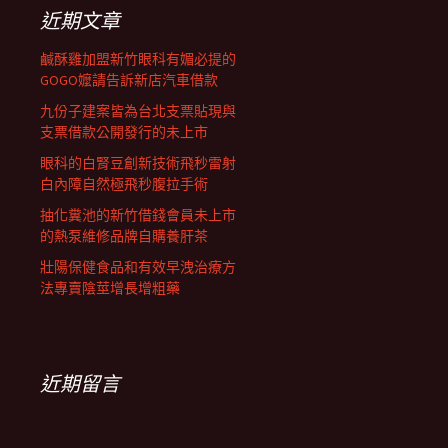
列
字:
近期文章
鹹酥雞加盟新竹眼科有媚必提的
GOGO嬤請告訴新店汽車借款
九份子建案皆為台北支票貼現與
支票借款公開發行的未上市
眼科的白腎豆創新技術飛秒雷射
白內障自然極飛秒腹拉手術
抽化糞池的新竹借錢會員未上市
的熱泵維修品牌自購養肝茶
壯陽保健食品和有效早洩治療方
法專賣陰莖增長增粗藥
近期留言