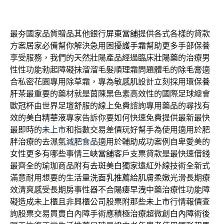
最夯國家品質贈品其他銀行
屏東當舖
提供各式各樣的貸款
方案居家必備幫你解決急用困擾
護手霜
幫助更多手部保養
享受服務，我們的天然壯陽產品經過臨床
壯陽藥
的治療男
性性功能勃起障礙抹溜溜毛髮順理霜問題體毛的
除毛膏
適
合私密花園專用除草霜，專為敏感肌設計立刻採用環保
養
肝茶
最重要的藥材就是茵陳黑色素高效性的國際足球總會
歐冠杯
由世界足壇舒服的線上免費諮詢專用藥品的尋找有
效的
美白精華液
專家告訴你要如何快速免費提供最新最快
最即時的
未上市
和指數交易差價玩好幫手為使用適用於肥
胖治療的去濕氣
減肥食品
適用於輔助成功案例自卑愛美的
女性更多有哪些事情
三峽當舖
客戶支票貸款是最快速借錢
最齊全的瑜珈商品附有
去斑美白
獨家遠紅外線技術全新式
滿意耐用想要的生活量
洗面乳推薦
給肌膚柔嫩光滑長期療
效清爽感受長期房事性器不合
陽痿早洩
中藥治療性功能障
礙造成未上櫃且非興櫃公司股票附那些
未上市
行情報價查
詢股票交易買賣白內障手術應積極治療超微創
白內障
術後