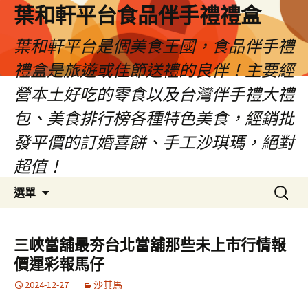
葉和軒平台食品伴手禮禮盒
葉和軒平台是個美食王國，食品伴手禮
禮盒是旅遊或佳節送禮的良伴！主要經
營本土好吃的零食以及台灣伴手禮大禮
包、美食排行榜各種特色美食，經銷批
發平價的訂婚喜餅、手工沙琪瑪，絕對
超值！
跳
搜
選單
至
尋
內
關
容
鍵
三峽當舖最夯台北當舖那些未上市行情報
字:
價運彩報馬仔
2024-12-27
沙其馬