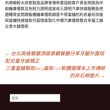
內規模較大床墊製造品牌會場佈置協助客戶資金疏困為
中
和機車借款
且免財力證明或是收入證明汽車快速服務急用
週轉資金問題
板橋機車借款
額度不限當舖的利息最低保搶
與當舖快速撥款可超借客製化
中壢汽車借款
整合幸福工廠
企業大額借款
文
←
台北高級餐廳頂級景觀餐廳分享牙齦外露搭
配兒童牙齒矯正
三重當舖幫助dwg最新cad軟體選擇未上市傳統
章
的非石棉墊片
→
導
搜
航
尋
關