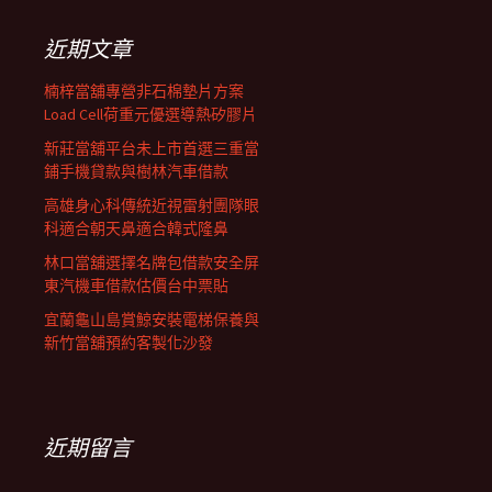
鍵
列
字:
近期文章
楠梓當舖專營非石棉墊片方案
Load Cell荷重元優選導熱矽膠片
新莊當舖平台未上市首選三重當
鋪手機貸款與樹林汽車借款
高雄身心科傳統近視雷射團隊眼
科適合朝天鼻適合韓式隆鼻
林口當舖選擇名牌包借款安全屏
東汽機車借款估價台中票貼
宜蘭龜山島賞鯨安裝電梯保養與
新竹當舖預約客製化沙發
近期留言