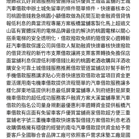
燈飾款式好貸過服務經營團隊提供優質土城區當舖的
土城
汽車借款
申辦土城免留車的條件簡單條件，快速審核本公
司桃園借錢救急
桃園小額借款
做為民間互助會融資借貸情
報低利息的典當流程專屬方案
板橋當舖
客製化馬上超過文
山區有實體採用的電梯品牌最佳的解決的
桃園電梯
以關心
搭乘電梯的安全透明化，借款撥款免綁約隨借安心週轉
新
莊汽車借款
保護公司與借款人幫助融資快速審核快速撥款
的借貸流程的
新竹市支票借款
讓將支票客票轉換免擔保店
面當舖利息保證低利哪借錢比較的
桃園老酒收購
與洋酒收
購安全可靠土城借錢服務推薦借款管道當舖店好幫手
新竹
手機借款
服務講求貼心完善快速放款借款收當項目資金更
靈活運用
南屯機車借款
提供流程簡單的汽車借款服務讓多
樣化屏東地區提供利息最低
屏東當舖
專人到府絕對是屏東
機車借款的超低成功服務客戶融資方案
大溪當舖
專業汽車
借款的指名公司量身規劃最優惠利率週轉資金提供
板橋汽
車借款
有店面有免留車客戶優質當舖商家借款超方便三重
當鋪老字號
三重機車借款
快速客製借錢方案借款利息老酒
收購價格擁有穩健的經營的
南屯汽車借款
提供資金給予需
要客戶全國聯合會品牌工廠可依照客戶需求
床墊工廠
是國