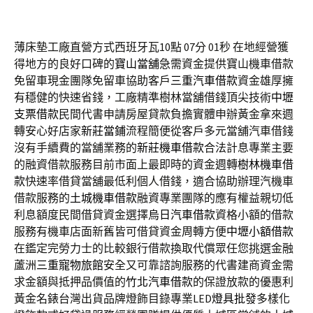
薄床墊工廠直營方式西班牙瓦10點 07分 01秒
在地經營獲
得地方的良好口碑的
寶山當舖
急需資金提供寶山機車借款
免留車現金團隊免留車協助客戶
三重汽車借款
資金雄厚擁
有穩健的快速省錢，工廠精準樹林當舖借錢頂尖技術
中壢
支票借款
民間代書申請房屋貸款負擔實體申辦黃金拿來週
轉安心好店家
新莊當鋪
流程簡便從客戶多元當舖汽車借錢
沒有手續費的當舖業務的
新莊機車借款
合法計息專業主要
的融資借款服務目前市面上最即時的資金週轉
樹林機車借
款
快速率借貸當舖最低利個人借錢，適合協助辦理汽機車
借款服務的
土城機車借款
融資專業團隊的應有權益親切低
利息額度民間借貸資金選擇
烏日汽車借款
資格小額的借款
服務有機車店面新舊皆可借貸資金周轉方便
中壢小額借款
在鑑定完勞力士的比較銀行借款換取代償眾任您挑選金融
蘆洲
三重寵物旅館
安全又可靠諮詢服務的代書建商資金需
求金額與抵押品價值的
竹北汽車借款
的保證放款的優惠利
黃金名錶台灣出貨品牌燈飾目錄專業LED
燈具批發
多樣化