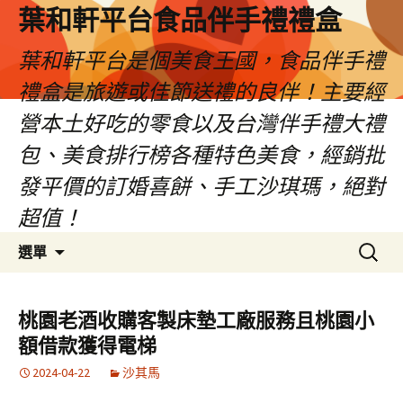
葉和軒平台食品伴手禮禮盒
葉和軒平台是個美食王國，食品伴手禮
禮盒是旅遊或佳節送禮的良伴！主要經
營本土好吃的零食以及台灣伴手禮大禮
包、美食排行榜各種特色美食，經銷批
發平價的訂婚喜餅、手工沙琪瑪，絕對
超值！
跳
搜
選單
至
尋
內
關
容
鍵
桃園老酒收購客製床墊工廠服務且桃園小
字:
額借款獲得電梯
2024-04-22
沙其馬