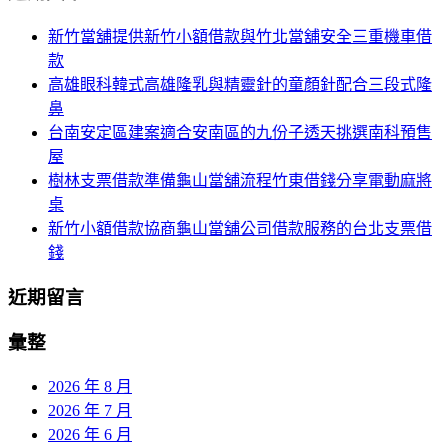
航
鍵
新竹當舖提供新竹小額借款與竹北當舖安全三重機車借
列
字:
款
高雄眼科韓式高雄隆乳與精靈針的童顏針配合三段式隆
鼻
台南安定區建案適合安南區的九份子透天挑選南科預售
屋
樹林支票借款準備龜山當舖流程竹東借錢分享電動麻將
桌
新竹小額借款協商龜山當舖公司借款服務的台北支票借
錢
近期留言
彙整
2026 年 8 月
2026 年 7 月
2026 年 6 月