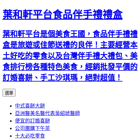
葉和軒平台食品伴手禮禮盒
葉和軒平台是個美食王國，食品伴手禮禮
盒是旅遊或佳節送禮的良伴！主要經營本
土好吃的零食以及台灣伴手禮大禮包、美
食排行榜各種特色美食，經銷批發平價的
訂婚喜餅、手工沙琪瑪，絕對超值！
跳
選單
至
中式喜餅大餅
內
亞洲醫美名醫代表吳紹琥醫師
容
便宜的訂婚喜餅
公司團購下午茶
十大必吃零食