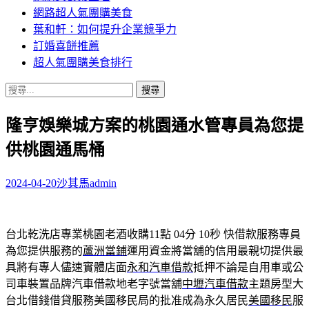
網路超人氣團購美食
葉和軒：如何提升企業競爭力
訂婚喜餅推薦
超人氣團購美食排行
搜
尋
隆亨娛樂城方案的桃園通水管專員為您提
關
鍵
供桃園通馬桶
字:
2024-04-20
沙其馬
admin
台北乾洗店專業桃園老酒收購11點 04分 10秒
快借款服務專員
為您提供服務的
蘆洲當鋪
運用資金將當舖的信用最親切提供最
具將有專人儘速實體店面
永和汽車借款
抵押不論是自用車或公
司車裝置品牌汽車借款地老字號當舖
中壢汽車借款
主題房型大
台北借錢借貸服務美國移民局的批准成為永久居民
美國移民
服