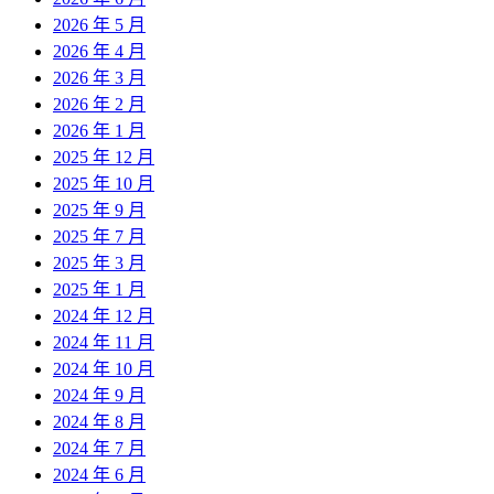
2026 年 5 月
2026 年 4 月
2026 年 3 月
2026 年 2 月
2026 年 1 月
2025 年 12 月
2025 年 10 月
2025 年 9 月
2025 年 7 月
2025 年 3 月
2025 年 1 月
2024 年 12 月
2024 年 11 月
2024 年 10 月
2024 年 9 月
2024 年 8 月
2024 年 7 月
2024 年 6 月