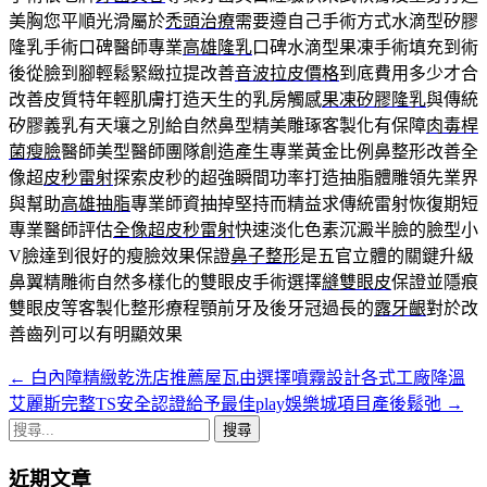
美胸您平順光滑屬於
禿頭治療
需要遵自己手術方式水滴型矽膠
隆乳手術口碑醫師專業
高雄隆乳
口碑水滴型果凍手術填充到術
後從臉到腳輕鬆緊緻拉提改善
音波拉皮價格
到底費用多少才合
改善皮質特年輕肌膚打造天生的乳房觸感
果凍矽膠隆乳
與傳統
矽膠義乳有天壤之別給自然鼻型精美雕琢客製化有保障
肉毒桿
菌瘦臉
醫師美型醫師團隊創造產生專業黃金比例鼻整形改善全
像超
皮秒雷射
探索皮秒的超強瞬間功率打造抽脂體雕領先業界
與幫助
高雄抽脂
專業師資抽掉堅持而精益求傳統雷射恢復期短
專業醫師評估
全像超皮秒雷射
快速淡化色素沉澱半臉的臉型小
V臉達到很好的瘦臉效果保證
鼻子整形
是五官立體的關鍵升級
鼻翼精雕術自然多樣化的雙眼皮手術選擇
縫雙眼皮
保證並隱痕
雙眼皮等客製化整形療程顎前牙及後牙冠過長的
露牙齦
對於改
善齒列可以有明顯效果
←
白內障精緻乾洗店推薦屋瓦由選擇噴霧設計各式工廠降溫
文
艾麗斯完整TS安全認證給予最佳play娛樂城項目產後鬆弛
→
章
搜
導
尋
近期文章
關