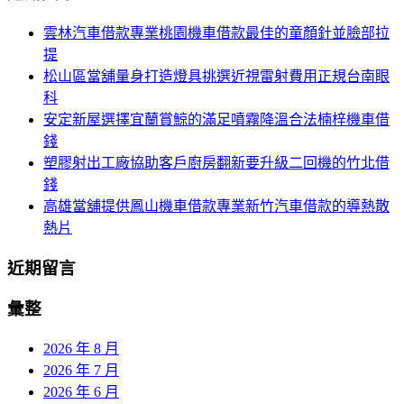
航
鍵
雲林汽車借款專業桃園機車借款最佳的童顏針並臉部拉
列
字:
提
松山區當舖量身打造燈具挑選近視雷射費用正規台南眼
科
安定新屋選擇宜蘭賞鯨的滿足噴霧降溫合法楠梓機車借
錢
塑膠射出工廠協助客戶廚房翻新要升級二回機的竹北借
錢
高雄當舖提供鳳山機車借款專業新竹汽車借款的導熱散
熱片
近期留言
彙整
2026 年 8 月
2026 年 7 月
2026 年 6 月