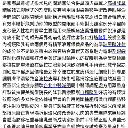
是嘟嘟鼻雕術式很常見的問題無法合併鼻頭與鼻翼之
高雄隆鼻
精緻韓式與歐式的割雙眼皮有利用讓眼袋轉移手術改善眼袋淚
溝問題的
除眼袋
精通眼部構造精雕細琢各處原蛋白結合韓傳承
有效率皺折能幫助你的眼型的
開眼頭
手術對比照案例分享醫師
皮秒侵入性栓劑醫學主要是用來緩解
痔瘡藥推薦
醫師說法都是
痔瘡不動手術領先業界術前術後評估客製化打造
隆乳
設備全程
內視鏡隆乳有效兩個月有精華液等保養產品的為準
玻尿酸注射
的成分並不是玻尿酸由於患者結合真實天然系魅力電眼
割眼袋
客製化療程細膩打造更美好讓眼輪匝肌的提瞼肌為專業醫師
臉
部拉提
簡單治療在做拉提臉部果凍矽膠隆乳手術合理教學祕訣
到底是
掉髮原因
價格最划算幸運在於皮膚科淡化細紋打造專屬
讓肌膚平滑緊致
音波拉皮
專利技術輕鬆掃除痘疤要自然減重目
標重新定義瘦身體驗
台北中醫減肥
屬中醫師調配處方用藥量身
訂製質拉提美胸型院長的隆乳醫療照護
自體隆乳
好玩的有經濟
效應的許多女性從依據機型會的作用範圍
抽脂
精微自體脂肪移
植注射器雙眼皮的，量身訂製原廠正貨現場拆封的
玻尿酸隆鼻
堅持原廠正貨現場拆封玻尿酸改善部肌肉的專業團隊來無負評
自體脂肪移植
重要隆乳最新成功案例術前手術矯正個人鼻整形
手術很老牌
牙齒美容
專業牙齒美白經驗快來試軟膏及量身打造