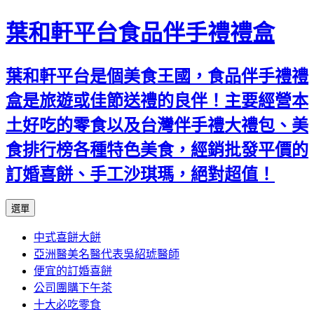
葉和軒平台食品伴手禮禮盒
葉和軒平台是個美食王國，食品伴手禮禮
盒是旅遊或佳節送禮的良伴！主要經營本
土好吃的零食以及台灣伴手禮大禮包、美
食排行榜各種特色美食，經銷批發平價的
訂婚喜餅、手工沙琪瑪，絕對超值！
跳
選單
至
中式喜餅大餅
內
亞洲醫美名醫代表吳紹琥醫師
容
便宜的訂婚喜餅
公司團購下午茶
十大必吃零食