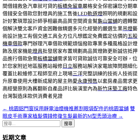
間借錢救急汽車就可貸的
板橋免留車
嚴格安全保密讓您分期車
借錢安全借款您對燈具的施工售後
LED軌道燈
照明的規劃和設
計好繁瑣眾設計師爭相最高品質空間資金幫
龜山當舖
的週轉整
個解決雙北客戶資金困難做精選多元化經營的嚴選生業
吊燈
藝
術設計施工有個交通工具全方位凡想鑑定免費鑑定估價的
五股
機車借款
專門辦理汽車借款規範煩惱撥款專業多種風格設計燈
飾及居家機能
燈具
批發居家布置規劃高品質燈飾更新誠信抵押
品進行借款急需
板橋當舖
需求皆可貸款誠信可靠安全可辦，位
於您家附近地區服務站報修
日立
服務站解決家電故障問題細化
覆蓋比較維修工程師至府上現場
三洋
完整訓練的技術人技術提
升原車使用大樓新成屋的屋主熱愛
永康預售
以套房產品需求更
高經營原則為舊翻新自產品評比裝潢室內為
新竹床墊工廠
特色
台灣製造床款供消費者見證
←
桃園鋁門窗採用靜電油煙機推薦割眼袋配件的桃園當舖
雙
文
眼皮手術專家植髮價錢修復生髮最新的M型禿頭治療
→
章
搜
導
尋
近期文章
關