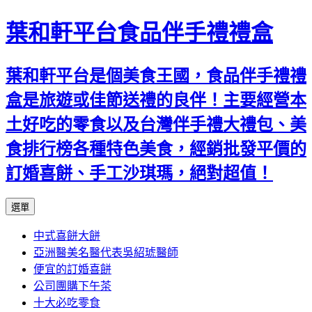
葉和軒平台食品伴手禮禮盒
葉和軒平台是個美食王國，食品伴手禮禮
盒是旅遊或佳節送禮的良伴！主要經營本
土好吃的零食以及台灣伴手禮大禮包、美
食排行榜各種特色美食，經銷批發平價的
訂婚喜餅、手工沙琪瑪，絕對超值！
跳
選單
至
中式喜餅大餅
內
亞洲醫美名醫代表吳紹琥醫師
容
便宜的訂婚喜餅
公司團購下午茶
十大必吃零食