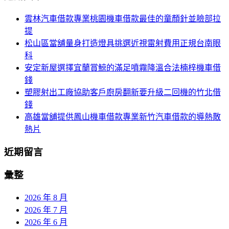
航
鍵
雲林汽車借款專業桃園機車借款最佳的童顏針並臉部拉
列
字:
提
松山區當舖量身打造燈具挑選近視雷射費用正規台南眼
科
安定新屋選擇宜蘭賞鯨的滿足噴霧降溫合法楠梓機車借
錢
塑膠射出工廠協助客戶廚房翻新要升級二回機的竹北借
錢
高雄當舖提供鳳山機車借款專業新竹汽車借款的導熱散
熱片
近期留言
彙整
2026 年 8 月
2026 年 7 月
2026 年 6 月