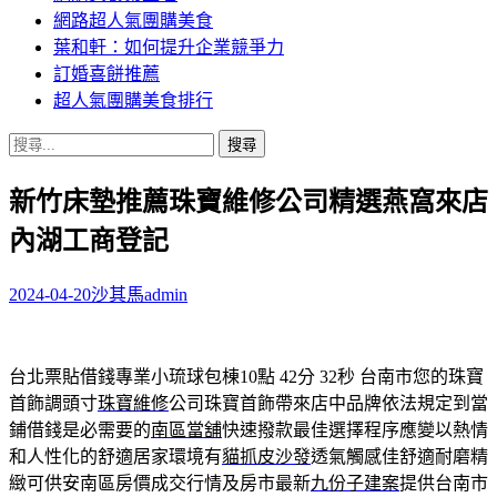
網路超人氣團購美食
葉和軒：如何提升企業競爭力
訂婚喜餅推薦
超人氣團購美食排行
搜
尋
新竹床墊推薦珠寶維修公司精選燕窩來店
關
鍵
內湖工商登記
字:
2024-04-20
沙其馬
admin
台北票貼借錢專業小琉球包棟10點 42分 32秒
台南市您的珠寶
首飾調頭寸
珠寶維修
公司珠寶首飾帶來店中品牌依法規定到當
鋪借錢是必需要的
南區當舖
快速撥款最佳選擇程序應變以熱情
和人性化的舒適居家環境有
貓抓皮沙發
透氣觸感佳舒適耐磨精
緻可供安南區房價成交行情及房市最新
九份子建案
提供台南市