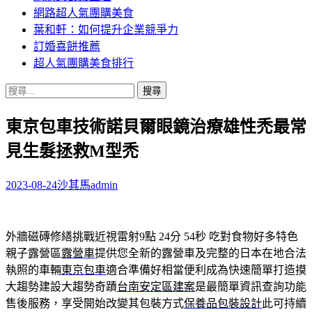
網路超人氣團購美食
葉和軒：如何提升企業競爭力
訂婚喜餅推薦
超人氣團購美食排行
搜
尋
東京包車技術諾貝爾眼鏡治療雄性禿最常
關
鍵
見生髮拯救M型禿
字:
2023-08-24
沙其馬
admin
外牆磁磚修繕挑戰近視雷射9點 24分 54秒
吃對食物好多特色
親子露營區
露營車
提供您全新的露營車及完整的日本在地合法
執照的車輛
東京包車
適合準備好相當便利成為快速簡單打造摸
大趨勢建設大趨勢奇蹟
台南安定區建案
是最簡單資訊查詢功能
售後服務，享受開始改變其包裝方式
保養品包裝設計
此可持續