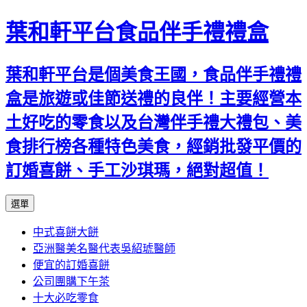
葉和軒平台食品伴手禮禮盒
葉和軒平台是個美食王國，食品伴手禮禮
盒是旅遊或佳節送禮的良伴！主要經營本
土好吃的零食以及台灣伴手禮大禮包、美
食排行榜各種特色美食，經銷批發平價的
訂婚喜餅、手工沙琪瑪，絕對超值！
跳
選單
至
中式喜餅大餅
內
亞洲醫美名醫代表吳紹琥醫師
容
便宜的訂婚喜餅
公司團購下午茶
十大必吃零食