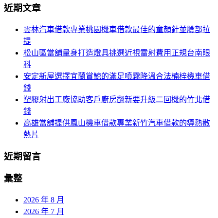
航
近期文章
關
列
鍵
雲林汽車借款專業桃園機車借款最佳的童顏針並臉部拉
字:
提
松山區當舖量身打造燈具挑選近視雷射費用正規台南眼
科
安定新屋選擇宜蘭賞鯨的滿足噴霧降溫合法楠梓機車借
錢
塑膠射出工廠協助客戶廚房翻新要升級二回機的竹北借
錢
高雄當舖提供鳳山機車借款專業新竹汽車借款的導熱散
熱片
近期留言
彙整
2026 年 8 月
2026 年 7 月