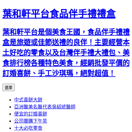
葉和軒平台食品伴手禮禮盒
葉和軒平台是個美食王國，食品伴手禮禮
盒是旅遊或佳節送禮的良伴！主要經營本
土好吃的零食以及台灣伴手禮大禮包、美
食排行榜各種特色美食，經銷批發平價的
訂婚喜餅、手工沙琪瑪，絕對超值！
跳
選單
至
中式喜餅大餅
內
亞洲醫美名醫代表吳紹琥醫師
容
便宜的訂婚喜餅
公司團購下午茶
十大必吃零食