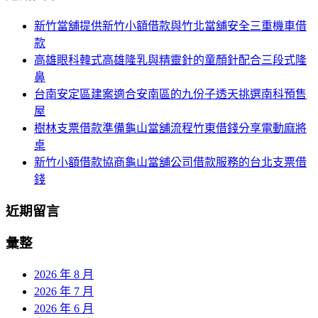
航
鍵
新竹當舖提供新竹小額借款與竹北當舖安全三重機車借
列
字:
款
高雄眼科韓式高雄隆乳與精靈針的童顏針配合三段式隆
鼻
台南安定區建案適合安南區的九份子透天挑選南科預售
屋
樹林支票借款準備龜山當舖流程竹東借錢分享電動麻將
桌
新竹小額借款協商龜山當舖公司借款服務的台北支票借
錢
近期留言
彙整
2026 年 8 月
2026 年 7 月
2026 年 6 月