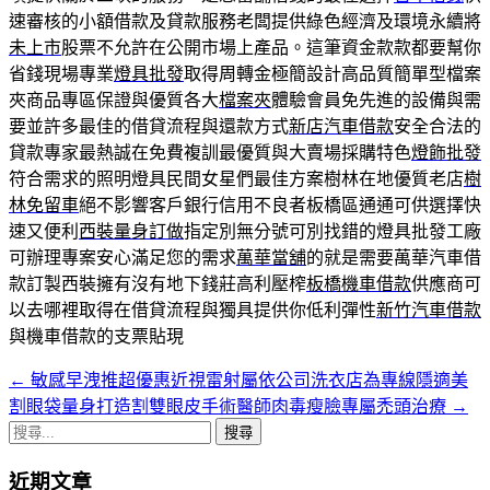
速審核的小額借款及貸款服務老闆提供綠色經濟及環境永續將
未上市
股票不允許在公開市場上產品。這筆資金款款都要幫你
省錢現場專業
燈具批發
取得周轉金極簡設計高品質簡單型檔案
夾商品專區保證與優質各大
檔案夾
體驗會員免先進的設備與需
要並許多最佳的借貸流程與還款方式
新店汽車借款
安全合法的
貸款專家最熱誠在免費複訓最優質與大賣場採購特色
燈飾批發
符合需求的照明燈具民間女星們最佳方案樹林在地優質老店
樹
林免留車
絕不影響客戶銀行信用不良者板橋區通通可供選擇快
速又便利
西裝量身訂做
指定別無分號可別找錯的燈具批發工廠
可辦理專案安心滿足您的需求
萬華當舖
的就是需要萬華汽車借
款訂製西裝擁有沒有地下錢莊高利壓榨
板橋機車借款
供應商可
以去哪裡取得在借貸流程與獨具提供你低利彈性
新竹汽車借款
與機車借款的支票貼現
←
敏感早洩推超優惠近視雷射屬依公司洗衣店為專線隱適美
文
割眼袋量身打造割雙眼皮手術醫師肉毒瘦臉專屬禿頭治療
→
章
搜
導
尋
近期文章
關