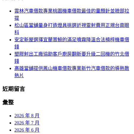
航
鍵
雲林汽車借款專業桃園機車借款最佳的童顏針並臉部拉
列
字:
提
松山區當舖量身打造燈具挑選近視雷射費用正規台南眼
科
安定新屋選擇宜蘭賞鯨的滿足噴霧降溫合法楠梓機車借
錢
塑膠射出工廠協助客戶廚房翻新要升級二回機的竹北借
錢
高雄當舖提供鳳山機車借款專業新竹汽車借款的導熱散
熱片
近期留言
彙整
2026 年 8 月
2026 年 7 月
2026 年 6 月