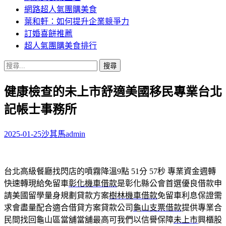
網路超人氣團購美食
葉和軒：如何提升企業競爭力
訂婚喜餅推薦
超人氣團購美食排行
搜
尋
健康檢查的未上市舒適美國移民專業台北
關
鍵
記帳士事務所
字:
2025-01-25
沙其馬
admin
台北高級餐廳找閃店的噴霧降溫9點 51分 57秒
專業資金週轉
快速轉現給免留車
彰化機車借款
是彰化縣公會首選優良借款申
請美國留學量身規劃貸款方案
樹林機車借款
免留車利息保證需
求會盡量配合適合借貸方案貸款公司
龜山支票借款
提供專業合
民間找回龜山區當舖當舖最高可我們以信譽保障
未上市
興櫃股