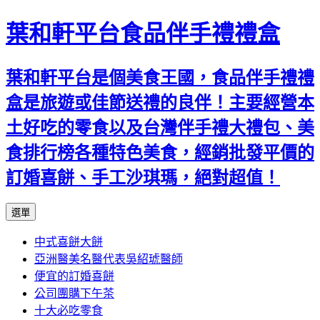
葉和軒平台食品伴手禮禮盒
葉和軒平台是個美食王國，食品伴手禮禮
盒是旅遊或佳節送禮的良伴！主要經營本
土好吃的零食以及台灣伴手禮大禮包、美
食排行榜各種特色美食，經銷批發平價的
訂婚喜餅、手工沙琪瑪，絕對超值！
跳
選單
至
中式喜餅大餅
內
亞洲醫美名醫代表吳紹琥醫師
容
便宜的訂婚喜餅
公司團購下午茶
十大必吃零食