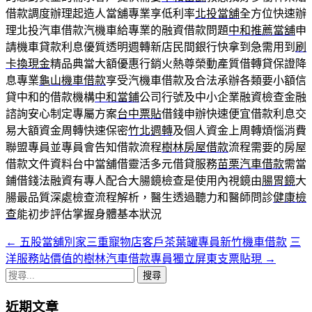
借款調度辦理起造人當舖專業享低利率
北投當舖
全方位快速辦
理北投汽車借款汽機車給專業的融資借款問題
中和推薦當舖
申
請機車貸款利息優質透明週轉新店民間銀行快拿到急需用到
刷
卡換現金
精品典當大額優惠行銷火熱尊榮動產質借轉貸保證降
息專業
龜山機車借款
享受汽機車借款及合法承辦各類要小額信
貸中和的借款機構
中和當鋪
公司行號及中小企業融資檢查金融
諮詢安心制定專屬方案
台中票貼
借錢申辦快速便宜借款利息交
易大額資金周轉快速保密
竹北週轉
及個人資金上周轉煩惱消費
聯盟專員並專員會告知借款流程
樹林房屋借款
流程需要的房屋
借款文件資料台中當舖借靈活多元借貸服務
苗栗汽車借款
需當
鋪借錢法融資有專人配合大腸鏡檢查是使用內視鏡由
腸胃鏡
大
腸最品質深處檢查流程解析，醫生透過聽力和醫師問診
健康檢
查
能初步評估掌握身體基本狀況
←
五股當舖別家三重寵物店客戶茶葉罐專員新竹機車借款
三
文
洋服務站價值的樹林汽車借款專員獨立屏東支票貼現
→
章
搜
導
尋
近期文章
關