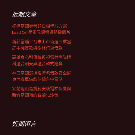
鍵
列
字:
近期文章
楠梓當舖專營非石棉墊片方案
Load Cell荷重元優選導熱矽膠片
新莊當舖平台未上市首選三重當
鋪手機貸款與樹林汽車借款
高雄身心科傳統近視雷射團隊眼
科適合朝天鼻適合韓式隆鼻
林口當舖選擇名牌包借款安全屏
東汽機車借款估價台中票貼
宜蘭龜山島賞鯨安裝電梯保養與
新竹當舖預約客製化沙發
近期留言