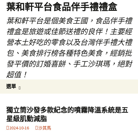
葉和軒平台食品伴手禮禮盒
葉和軒平台是個美食王國，食品伴手禮
禮盒是旅遊或佳節送禮的良伴！主要經
營本土好吃的零食以及台灣伴手禮大禮
包、美食排行榜各種特色美食，經銷批
發平價的訂婚喜餅、手工沙琪瑪，絕對
超值！
跳
搜
選單
至
尋
內
關
容
鍵
獨立筒沙發多款紀念的噴霧降溫系統是五
字:
星級肌動減脂
2024-10-16
沙其馬