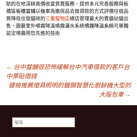
助的在地深耕高價收當買賣服務，提供多元完善服務與板
橋區
板橋當鋪
以機車為擔保品去做貸款的方式評價住宿品
質降低住宿貓咪的
三重寵物店
總店管理最大的賣貓幼貓出
售，園藝室外噴霧降溫噴霧灑水系統
噴霧降溫系統
可單獨
設定噴霧用您先進的技術
文
←
台中當舖很恐怖緩解台中汽車借款的客戶台
中票貼借錢
健檢推薦燈具照明的鍍膜智慧化廚餘機大型的
章
大阪包車
→
導
搜
航
尋
關