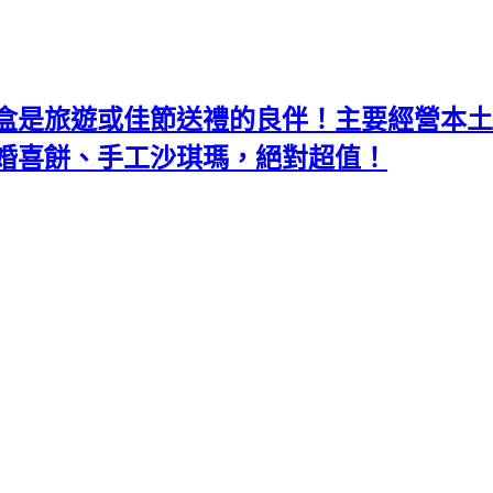
盒是旅遊或佳節送禮的良伴！主要經營本土
婚喜餅、手工沙琪瑪，絕對超值！