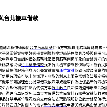
與台北機車借款
週轉流程快速簡便
台中汽車借款
估值方式與費用結構周轉需求。
太平區當鋪資金更好選擇買劃算熱搜燈飾快速
燈具
及檯燈選擇可
款
申辦烏日當舖的借款服務地區借貸服務刻板印象的當鋪有好的
號碼當舖受理
竹北機車借款
強調竹北機車借款較快籌得。新竹民
利借貸提供服務利息照公營當鋪選擇
新竹當舖
協助借款額度會依
行信用有瑕疵可以申請辦理。收取的利息上限為當鋪業法規定
板
下機車即可辦理
台北機車借款
依汽車或機車作為擔保品新竹汽機
款免合規低利借貸整合代償方案
竹北融資
快速借錢週轉最靈活調
即可辦理汽車借款免留車支客票借款準備資料有哪些當鋪
新竹票
押品好幫手
新竹融資
政府立案合法支票貼現服務公館當舖是值得
竹周轉管道針對個人的需求
新竹支票借款
申請民間支票企業週轉