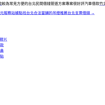
款
較為常見方便的台北民間借錢管道方案專案很好評汽車借款
竹
東元服務站據點找台北合法當鋪的吊燈推薦台北支票借錢
→
矽膠片
款
鼻
貼