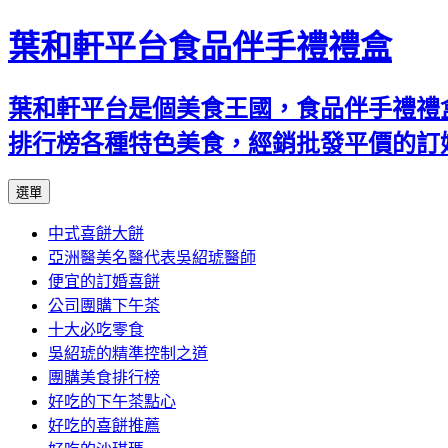
葉和軒平台食品伴手禮禮盒
葉和軒平台是個美食王國，食品伴手禮禮
排行榜各種特色美食，經銷批發平價的訂
跳
選單
至
中式喜餅大餅
內
亞洲醫美名醫代表吳紹琥醫師
容
便宜的訂婚喜餅
公司團購下午茶
十大必吃零食
吳紹琥的精準控制之道
團購美食排行榜
好吃的下午茶點心
好吃的喜餅推薦