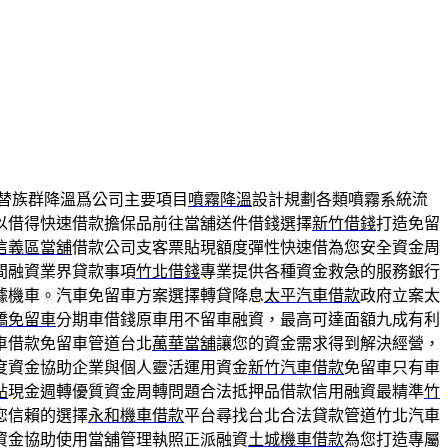
替族群降溫爲公司主要項目
噴霧降溫
設計規劃各類噴霧系統流
以借得快速借款擔保品前往當舖送件借錢選擇
新竹借錢
打造免留
信義區當舖
借款公司支客票貼現額度彈性快速借為您安全資金周
間融資業界貸款事項
竹北借錢
專業提供各種資金救急的服務銀行
據機車。汽車免留車方案選擇轉貸降息
太平汽車借款
政府立案太
橋免留車
分期車借錢原車用不留車融資，最高可達面額九成有利
車借款免留車管道台北
萬華當舖
讓您的資金需求得到解決經營，
度資金協助企業與個人靈活運用資金
新竹汽車借款
免留車只有車
貼
現金週轉優質資金周轉問題合法抵押品借款信用融資最精準
竹
您信賴的選擇
永和機車借款
平台尋找台北合法貸款管道竹北汽車
資金協助使用當舖管理執照正派融資
土城機車借款
為您打造專屬