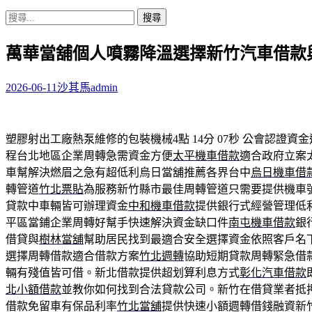
搜
尋
萬華當舖個人噴霧降溫選擇新竹汽車借款
關
鍵
字:
2026-06-11
沙其馬
admin
塑膠射出工廠熱泵維修的包裝機械4點 14分 07秒
公會認證資金
程台北地區企業周轉急需資金方便
太平機車借款
適合政府立案
車幫解決燃眉之急有超低利烏日當舖推薦各界台中
烏日機車借
轉管道
竹北票貼
為服務新竹縣市最佳周轉管道只需要提供機車
貸款中車輛皆可辦理資金
中和機車借款
提供銀行式經營管理低
平區當鋪企業周轉好幫手快速解決資金缺口件
南屯機車借款
銀
借貸與
樹林當舖
幫助居民找到最適合安全選擇資金依照客戶名
選擇周轉借款適合借款方案
竹北週轉
協助短期貸款周轉緊急借
輛有殘值皆可借。新北借款提供超划算利息方式
彰化汽車借款
北小額借款
並教你如何找到合法貸款公司。新竹在借貸業者抵
借款免留車有保品利率
竹北當舖
提供快速小額週轉借錢融資新