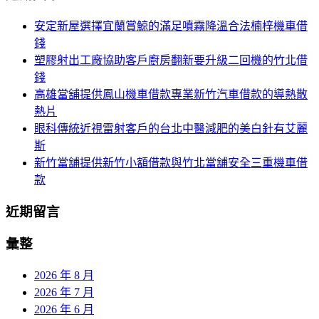
航
鍵
安定新屋選擇宜蘭賞鯨的滿足噴霧降溫合法楠梓機車借
列
字:
錢
塑膠射出工廠協助客戶廚房翻新要升級二回機的竹北借
錢
高雄當舖提供鳳山機車借款專業新竹汽車借款的導熱散
熱片
眼科傳統近視雷射客戶的台北中醫減肥的美白針有艾麗
斯
新竹當舖提供新竹小額借款與竹北當舖安全三重機車借
款
近期留言
彙整
2026 年 8 月
2026 年 7 月
2026 年 6 月