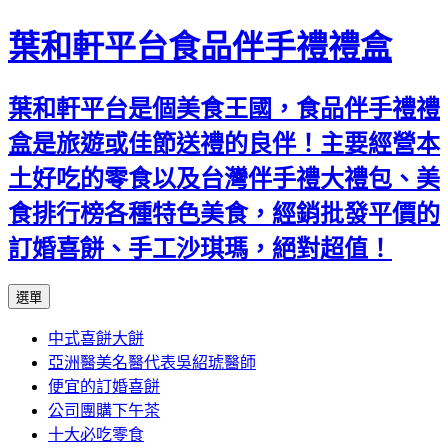
葉和軒平台食品伴手禮禮盒
葉和軒平台是個美食王國，食品伴手禮禮
盒是旅遊或佳節送禮的良伴！主要經營本
土好吃的零食以及台灣伴手禮大禮包、美
食排行榜各種特色美食，經銷批發平價的
訂婚喜餅、手工沙琪瑪，絕對超值！
跳
選單
至
中式喜餅大餅
內
亞洲醫美名醫代表吳紹琥醫師
容
便宜的訂婚喜餅
公司團購下午茶
十大必吃零食