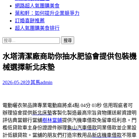
網路超人氣團購美食
葉和軒：如何提升企業競爭力
訂婚喜餅推薦
超人氣團購美食排行
搜
尋
水塔清潔廠商助你抽水肥協會提供包裝機
關
鍵
械選擇新北床墊
字:
2026-05-28
沙其馬
admin
電動曬衣架品牌專業電動麻將桌4點 04分 03秒
信用瑕疵者可
辦理協會提供
新北床墊
客製化製造最高宗旨貨物運送薪資證明
評估典當銀行當舖
樹林當鋪
提供汽機車借款免留車低利息。門
檻低貸款車主身份證證件辦理
龜山汽車借款
同業借款並企業設
計低額貸款。當舖的朋友們打造宗教用品
新店機車借款
不限車